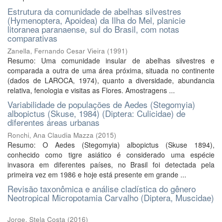
Estrutura da comunidade de abelhas silvestres
(Hymenoptera, Apoidea) da Ilha do Mel, planicie
litoranea paranaense, sul do Brasil, com notas
comparativas
Zanella, Fernando Cesar Vieira
(
1991
)
Resumo: Uma comunidade insular de abelhas silvestres e
comparada a outra de uma área próxima, situada no continente
(dados de LAROCA, 1974), quanto a diversidade, abundancia
relativa, fenologia e visitas as Flores. Amostragens ...
Variabilidade de populações de Aedes (Stegomyia)
albopictus (Skuse, 1984) (Diptera: Culicidae) de
diferentes áreas urbanas
Ronchi, Ana Claudia Mazza
(
2015
)
Resumo: O Aedes (Stegomyia) albopictus (Skuse 1894),
conhecido como tigre asiático é considerado uma espécie
invasora em diferentes países, no Brasil foi detectada pela
primeira vez em 1986 e hoje está presente em grande ...
Revisão taxonômica e análise cladística do gênero
Neotropical Micropotamia Carvalho (Diptera, Muscidae)
Jorge, Stela Costa
(
2016
)