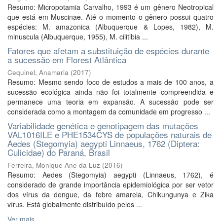
Resumo: Micropotamia Carvalho, 1993 é um gênero Neotropical
que está em Muscinae. Até o momento o gênero possui quatro
espécies: M. amazonica (Albuquerque & Lopes, 1982), M.
minuscula (Albuquerque, 1955), M. cilitibia ...
Fatores que afetam a substituição de espécies durante
a sucessão em Florest Atlântica
Cequinel, Anamaria
(
2017
)
Resumo: Mesmo sendo foco de estudos a mais de 100 anos, a
sucessão ecológica ainda não foi totalmente compreendida e
permanece uma teoria em expansão. A sucessão pode ser
considerada como a montagem da comunidade em progresso ...
Variabilidade genética e genotipagem das mutações
VAL1016ILE e PHE1534CYS de populações naturais de
Aedes (Stegomyia) aegypti Linnaeus, 1762 (Diptera:
Culicidae) do Paraná, Brasil
Ferreira, Monique Ane da Luz
(
2016
)
Resumo: Aedes (Stegomyia) aegypti (Linnaeus, 1762), é
considerado de grande importância epidemiológica por ser vetor
dos vírus da dengue, da febre amarela, Chikungunya e Zika
vírus. Está globalmente distribuído pelos ...
Ver mais