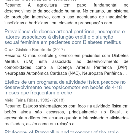
Resumo: A agricultura tem papel fundamental no
desenvolvimento da sociedade humana. No entanto, um sistema
de produção intensivo, com o uso acentuado de maquinário,
inseticidas e herbicidas, tem elevado a preocupação com ...
Prevalência de doença arterial periférica, neuropatia e
fatores associados à disfunção erétil e disfunção
sexual feminina em pacientes com Diabetes mellitus
Cruz, Gislaine Bonete da
(
2017
)
Resumo: O mau controle glicêmico em pacientes com Diabetes
Mellitus (DM) está associado ao desenvolvimento de
comorbidades como a Doença Arterial Periférica (DAP),
Neuropatia Autonômica Cardíaca (NAC), Neuropatia Periférica ...
Efeitos de um programa de atividade física precoce no
desenvolvimento neuropsicomotor em bebês de 4-18
meses que frequentam creche
Mélo, Tainá Ribas, 1982-
(
2018
)
Resumo: Estudos sistematizados com foco na atividade física em
bebês ainda são escassos, principalmente no Brasil, e
apresentam diferentes lacunas quanto à intensidade e atividades
realizadas, assim como em relação a ...
Phylogeny of Pterocallini and taxonomy of the stalk-