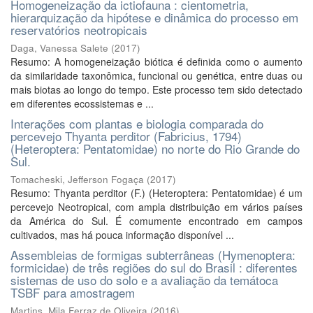
Homogeneização da ictiofauna : cientometria,
hierarquização da hipótese e dinâmica do processo em
reservatórios neotropicais
Daga, Vanessa Salete
(
2017
)
Resumo: A homogeneização biótica é definida como o aumento
da similaridade taxonômica, funcional ou genética, entre duas ou
mais biotas ao longo do tempo. Este processo tem sido detectado
em diferentes ecossistemas e ...
Interações com plantas e biologia comparada do
percevejo Thyanta perditor (Fabricius, 1794)
(Heteroptera: Pentatomidae) no norte do Rio Grande do
Sul.
Tomacheski, Jefferson Fogaça
(
2017
)
Resumo: Thyanta perditor (F.) (Heteroptera: Pentatomidae) é um
percevejo Neotropical, com ampla distribuição em vários países
da América do Sul. É comumente encontrado em campos
cultivados, mas há pouca informação disponível ...
Assembleias de formigas subterrâneas (Hymenoptera:
formicidae) de três regiões do sul do Brasil : diferentes
sistemas de uso do solo e a avaliação da temátoca
TSBF para amostragem
Martins, Mila Ferraz de Oliveira
(
2016
)