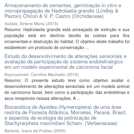
Armazenamento de sementes, germinação in vitro e
micropropagação de Hadrolaelia grandis (Lindley &
Paxton) Chiron & V. P. Castro (Orchidaceae)
Vudala, Sirlene Maria
(
2015
)
Resumo: Hadrolaelia grandis está ameaçada de extinção e sua
população está em declínio devido às coletas para fins
ornamentais e destruição do habitat. O objetivo deste trabalho foi
estabelecer um protocolo de conservação ...
Estudo do desenvolvimento de alterações sensoriais e
avaliação da participação do sistema endotelinérgico
em um modelo experimental de carcinoma facial
Kopruszinski, Caroline Machado
(
2016
)
Resumo: O presente estudo teve como objetivo avaliar o
desenvolvimento de alterações sensoriais em um modelo animal
de carcinoma facial, bem como a participação das endotelinas e
seus receptores nessas alterações. A ...
Biocenótica de Apoidea (Hymenoptera) de uma área
restrita de Floresta Atlântica, Morretes, Paraná, Brasil,
e aspectos da ecologia da polinização de
Stachytarpheta maximiliani Scham. (Verbenaceae)
Barbola, Ivana de Freitas
(
2000
)