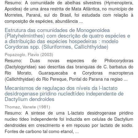
Resumo: A comunidade de abelhas silvestres (Hymenoptera,
Apoidea) de uma área restrita de Mata Atlântica, no município de
Morretes, Paraná, sul do Brasil, foi estudada com relação à
composição de espécies, abundância ...
Estrutura das comunidades de Monogenoidea
(Platyhelminthes) com descrição de quatro espécies e
a distribuição das espécies hospedeiras : modelo
Corydoras spp. (Siluriformes, Callichthyidae)
Popazoglo, Flavio
(
2003
)
Resumo: Duas novas especies de Philocorydoras
(Dactylogyridae) sao descritas das branquias de C. barbatus do
Rio Morato, Guaraquecaba e Corydoras macropterus
(Callichthyidae) do Rio Pereque, Pontal do Parana na regiao ...
Mecanismos de regulaçao dos níveis da l-lactato
desidrogenase piridino nucledtídeo independente de
Dactylium dendroides
Thomaz, Vanete
(
1981
)
Resumo: A sintese de uma L-lactato desidrogenase piridino
nucleo tideo independente foi induzida em celulas de Dactylium
dendroides em crescimento e em repouso por lactato de sodio.
Fontes de carbono tal como etanol, ...