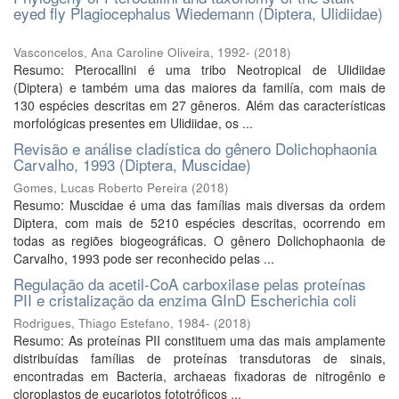
eyed fly Plagiocephalus Wiedemann (Diptera, Ulidiidae)
Vasconcelos, Ana Caroline Oliveira, 1992-
(
2018
)
Resumo: Pterocallini é uma tribo Neotropical de Ulidiidae
(Diptera) e também uma das maiores da familía, com mais de
130 espécies descritas em 27 gêneros. Além das características
morfológicas presentes em Ulidiidae, os ...
Revisão e análise cladística do gênero Dolichophaonia
Carvalho, 1993 (Diptera, Muscidae)
Gomes, Lucas Roberto Pereira
(
2018
)
Resumo: Muscidae é uma das famílias mais diversas da ordem
Diptera, com mais de 5210 espécies descritas, ocorrendo em
todas as regiões biogeográficas. O gênero Dolichophaonia de
Carvalho, 1993 pode ser reconhecido pelas ...
Regulação da acetil-CoA carboxilase pelas proteínas
PII e cristalização da enzima GInD Escherichia coli
Rodrigues, Thiago Estefano, 1984-
(
2018
)
Resumo: As proteínas PII constituem uma das mais amplamente
distribuídas famílias de proteínas transdutoras de sinais,
encontradas em Bacteria, archaeas fixadoras de nitrogênio e
cloroplastos de eucariotos fototróficos ...