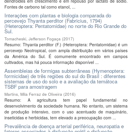
dendroides em crescimento e em repouso por lactato de sodio.
Fontes de carbono tal como etanol, ...
Interações com plantas e biologia comparada do
percevejo Thyanta perditor (Fabricius, 1794)
(Heteroptera: Pentatomidae) no norte do Rio Grande do
Sul.
Tomacheski, Jefferson Fogaça
(
2017
)
Resumo: Thyanta perditor (F.) (Heteroptera: Pentatomidae) é um
percevejo Neotropical, com ampla distribuição em vários países
da América do Sul. É comumente encontrado em campos
cultivados, mas há pouca informação disponível ...
Assembleias de formigas subterrâneas (Hymenoptera:
formicidae) de três regiões do sul do Brasil : diferentes
sistemas de uso do solo e a avaliação da temátoca
TSBF para amostragem
Martins, Mila Ferraz de Oliveira
(
2016
)
Resumo: A agricultura tem papel fundamental no
desenvolvimento da sociedade humana. No entanto, um sistema
de produção intensivo, com o uso acentuado de maquinário,
inseticidas e herbicidas, tem elevado a preocupação com ...
Prevalência de doença arterial periférica, neuropatia e
fatores associados à disfunção erétil e disfunção