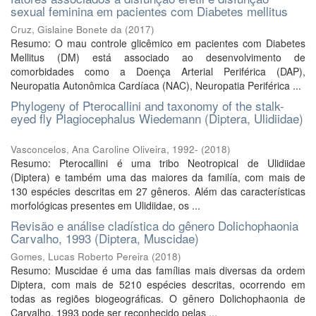
sexual feminina em pacientes com Diabetes mellitus
Cruz, Gislaine Bonete da
(
2017
)
Resumo: O mau controle glicêmico em pacientes com Diabetes
Mellitus (DM) está associado ao desenvolvimento de
comorbidades como a Doença Arterial Periférica (DAP),
Neuropatia Autonômica Cardíaca (NAC), Neuropatia Periférica ...
Phylogeny of Pterocallini and taxonomy of the stalk-
eyed fly Plagiocephalus Wiedemann (Diptera, Ulidiidae)
Vasconcelos, Ana Caroline Oliveira, 1992-
(
2018
)
Resumo: Pterocallini é uma tribo Neotropical de Ulidiidae
(Diptera) e também uma das maiores da familía, com mais de
130 espécies descritas em 27 gêneros. Além das características
morfológicas presentes em Ulidiidae, os ...
Revisão e análise cladística do gênero Dolichophaonia
Carvalho, 1993 (Diptera, Muscidae)
Gomes, Lucas Roberto Pereira
(
2018
)
Resumo: Muscidae é uma das famílias mais diversas da ordem
Diptera, com mais de 5210 espécies descritas, ocorrendo em
todas as regiões biogeográficas. O gênero Dolichophaonia de
Carvalho, 1993 pode ser reconhecido pelas ...