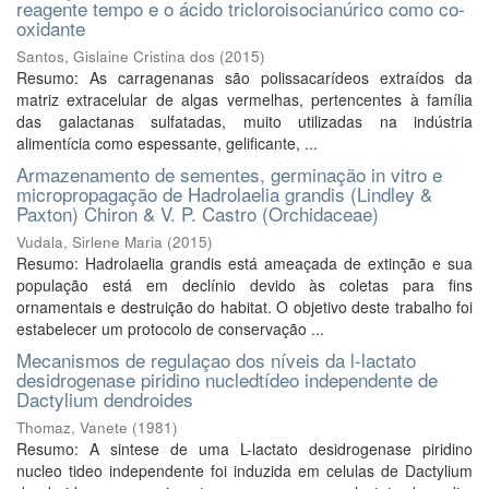
reagente tempo e o ácido tricloroisocianúrico como co-
oxidante
Santos, Gislaine Cristina dos
(
2015
)
Resumo: As carragenanas são polissacarídeos extraídos da
matriz extracelular de algas vermelhas, pertencentes à família
das galactanas sulfatadas, muito utilizadas na indústria
alimentícia como espessante, gelificante, ...
Armazenamento de sementes, germinação in vitro e
micropropagação de Hadrolaelia grandis (Lindley &
Paxton) Chiron & V. P. Castro (Orchidaceae)
Vudala, Sirlene Maria
(
2015
)
Resumo: Hadrolaelia grandis está ameaçada de extinção e sua
população está em declínio devido às coletas para fins
ornamentais e destruição do habitat. O objetivo deste trabalho foi
estabelecer um protocolo de conservação ...
Mecanismos de regulaçao dos níveis da l-lactato
desidrogenase piridino nucledtídeo independente de
Dactylium dendroides
Thomaz, Vanete
(
1981
)
Resumo: A sintese de uma L-lactato desidrogenase piridino
nucleo tideo independente foi induzida em celulas de Dactylium