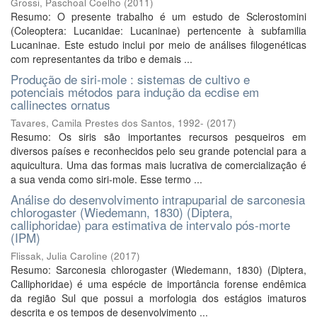
Grossi, Paschoal Coelho
(
2011
)
Resumo: O presente trabalho é um estudo de Sclerostomini
(Coleoptera: Lucanidae: Lucaninae) pertencente à subfamilia
Lucaninae. Este estudo inclui por meio de análises filogenéticas
com representantes da tribo e demais ...
Produção de siri-mole : sistemas de cultivo e
potenciais métodos para indução da ecdise em
callinectes ornatus
Tavares, Camila Prestes dos Santos, 1992-
(
2017
)
Resumo: Os siris são importantes recursos pesqueiros em
diversos países e reconhecidos pelo seu grande potencial para a
aquicultura. Uma das formas mais lucrativa de comercialização é
a sua venda como siri-mole. Esse termo ...
Análise do desenvolvimento intrapuparial de sarconesia
chlorogaster (Wiedemann, 1830) (Diptera,
calliphoridae) para estimativa de intervalo pós-morte
(IPM)
Flissak, Julia Caroline
(
2017
)
Resumo: Sarconesia chlorogaster (Wiedemann, 1830) (Diptera,
Calliphoridae) é uma espécie de importância forense endêmica
da região Sul que possui a morfologia dos estágios imaturos
descrita e os tempos de desenvolvimento ...