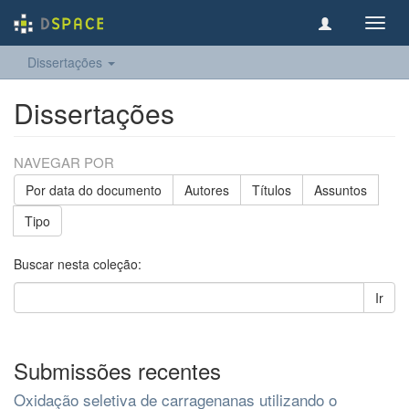
Toggl
navig
Dissertações
Dissertações
NAVEGAR POR
Por data do documento
Autores
Títulos
Assuntos
Tipo
Buscar nesta coleção:
Ir
Submissões recentes
Oxidação seletiva de carragenanas utilizando o