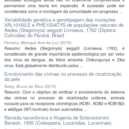
permanece uma teoria em expansão. A sucessão pode ser
considerada como a montagem da comunidade em progresso ...
Variabilidade genética e genotipagem das mutações
VAL1016ILE e PHE1534CYS de populações naturais de
Aedes (Stegomyia) aegypti Linnaeus, 1762 (Diptera:
Culicidae) do Paraná, Brasil
Ferreira, Monique Ane da Luz
(
2016
)
Resumo: Aedes (Stegomyia) aegypti (Linnaeus, 1762), é
considerado de grande importância epidemiológica por ser vetor
dos vírus da dengue, da febre amarela, Chikungunya e Zika
vírus. Está globalmente distribuído pelos ...
Envolvimento das cininas no processo de cicatrização
da pele
Soley, Bruna da Silva
(
2015
)
Resumo: Com o objetivo de verificar o envolvimento do sistema
das cininas no processo de cicatrização cutânea, animais
nocaute para os receptores cininérgicos (KOB1, KOB2 e KOB1B2)
e wildtype (WT/controle) foram submetidos ...
Revisão taxonômica e filogenia de Sclerostomini
Benesh, 1955 (Coleoptera, Lucanidae, Lucaninae).