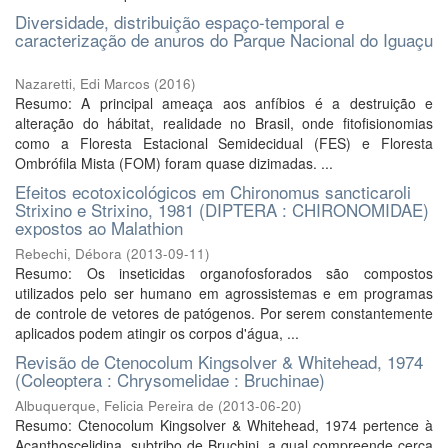
Diversidade, distribuição espaço-temporal e
caracterização de anuros do Parque Nacional do Iguaçu
Nazaretti, Edi Marcos
(
2016
)
Resumo: A principal ameaça aos anfíbios é a destruição e
alteração do hábitat, realidade no Brasil, onde fitofisionomias
como a Floresta Estacional Semidecidual (FES) e Floresta
Ombrófila Mista (FOM) foram quase dizimadas. ...
Efeitos ecotoxicológicos em Chironomus sancticaroli
Strixino e Strixino, 1981 (DIPTERA : CHIRONOMIDAE)
expostos ao Malathion
Rebechi, Débora
(
2013-09-11
)
Resumo: Os inseticidas organofosforados são compostos
utilizados pelo ser humano em agrossistemas e em programas
de controle de vetores de patógenos. Por serem constantemente
aplicados podem atingir os corpos d'água, ...
Revisão de Ctenocolum Kingsolver & Whitehead, 1974
(Coleoptera : Chrysomelidae : Bruchinae)
Albuquerque, Felicia Pereira de
(
2013-06-20
)
Resumo: Ctenocolum Kingsolver & Whitehead, 1974 pertence à
Acanthoscelidina, subtribo de Bruchini, a qual compreende cerca