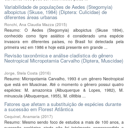
Variabilidade de populações de Aedes (Stegomyia)
albopictus (Skuse, 1984) (Diptera: Culicidae) de
diferentes áreas urbanas
Ronchi, Ana Claudia Mazza
(
2015
)
Resumo: O Aedes (Stegomyia) albopictus (Skuse 1894),
conhecido como tigre asiático é considerado uma espécie
invasora em diferentes países, no Brasil foi detectada pela
primeira vez em 1986 e hoje está presente em grande ...
Revisão taxonômica e análise cladística do gênero
Neotropical Micropotamia Carvalho (Diptera, Muscidae)
Jorge, Stela Costa
(
2016
)
Resumo: Micropotamia Carvalho, 1993 é um gênero Neotropical
que está em Muscinae. Até o momento o gênero possui quatro
espécies: M. amazonica (Albuquerque & Lopes, 1982), M.
minuscula (Albuquerque, 1955), M. cilitibia ...
Fatores que afetam a substituição de espécies durante
a sucessão em Florest Atlântica
Cequinel, Anamaria
(
2017
)
Resumo: Mesmo sendo foco de estudos a mais de 100 anos, a
sucessão ecológica ainda não foi totalmente compreendida e