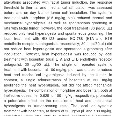
alterations associated with facial tumor induction, the response
threshold to thermal and mechanical stimulation was assessed
before and on day 6 after tumor cell inoculation. The systemic
treatment with morphine (2.5 mg/kg, s.c.) reduced thermal and
mechanical hyperalgesia, as well as spontaneous grooming in
rats with facial tumor. However, the local treatment (30 µg/50 µL)
reduced only heat hyperalgesia and spontaneous grooming. The
local treatment with BQ-123 and/or BQ-788 (ETA and ETB
endothelin receptors antagonists, respectively; 30 nmol/50 µL) did
not reduce heat hyperalgesia and spontaneous grooming after
inoculation. However, heat hyperalgesia was reduced by local
treatment with bosentan (dual ETA and ETB endothelin receptor
antagonist, 30 µg/50 µL). The single or repeated systemic
treatment with bosentan at 100 mg/kg, p.o., was unable to reduce
heat and mechanical hyperalgesia induced by the tumor. In
contrast, a single administration of bosentan at 300 mg/kg
abolished the heat hyperalgesia, but did not affect mechanical
hyperalgesia. The combination of morphine and bosentan, both at
ineffective doses, i.e. 0.625 to 100 mg/kg, respectively, promoted
a potentiated effect on the reduction of heat and mechanical
hyperalgesia in tumor-bearing rats. The local or systemic
treatment with bosentan, at doses of 30 µg/50 µL and 100 mg/kg,