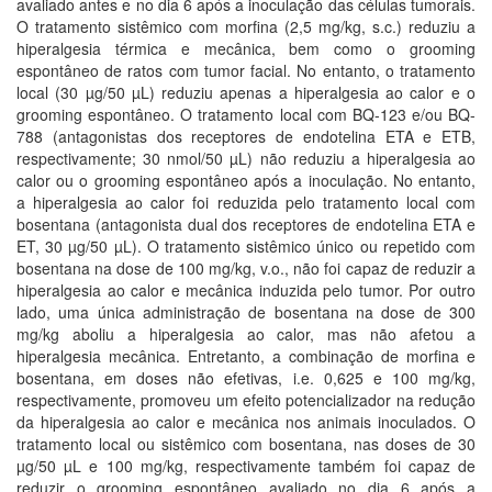
avaliado antes e no dia 6 após a inoculação das células tumorais.
O tratamento sistêmico com morfina (2,5 mg/kg, s.c.) reduziu a
hiperalgesia térmica e mecânica, bem como o grooming
espontâneo de ratos com tumor facial. No entanto, o tratamento
local (30 µg/50 µL) reduziu apenas a hiperalgesia ao calor e o
grooming espontâneo. O tratamento local com BQ-123 e/ou BQ-
788 (antagonistas dos receptores de endotelina ETA e ETB,
respectivamente; 30 nmol/50 µL) não reduziu a hiperalgesia ao
calor ou o grooming espontâneo após a inoculação. No entanto,
a hiperalgesia ao calor foi reduzida pelo tratamento local com
bosentana (antagonista dual dos receptores de endotelina ETA e
ET, 30 µg/50 µL). O tratamento sistêmico único ou repetido com
bosentana na dose de 100 mg/kg, v.o., não foi capaz de reduzir a
hiperalgesia ao calor e mecânica induzida pelo tumor. Por outro
lado, uma única administração de bosentana na dose de 300
mg/kg aboliu a hiperalgesia ao calor, mas não afetou a
hiperalgesia mecânica. Entretanto, a combinação de morfina e
bosentana, em doses não efetivas, i.e. 0,625 e 100 mg/kg,
respectivamente, promoveu um efeito potencializador na redução
da hiperalgesia ao calor e mecânica nos animais inoculados. O
tratamento local ou sistêmico com bosentana, nas doses de 30
µg/50 µL e 100 mg/kg, respectivamente também foi capaz de
reduzir o grooming espontâneo avaliado no dia 6 após a