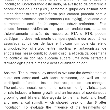
inoculação. Corroborando este dado, na avaliação da preferência
condicionada de lugar (CPP) somente o grupo dos animais com
tumor demonstraram preferência pela câmara pareada com o
tratamento sistêmico com bosentana (100 mg/kg), enquanto que
o tratamento local não foi capaz de induzir preferência. Este
estudo fornece evidências de que as endotelinas, atuando
sistemicamente através de receptores ETA e ETB, podem
participar no desenvolvimento da hiperalgesia e dor espontânea
associada ao câncer de face e indicam um potencial efeito
antinociceptivo sinérgico entre morfina e antagonistas de
endotelinas nessa condição. Além disso, a eficácia da bosentana
no controle da dor não evocada sugere uma nova estratégia
farmacológica para o manejo dessa qualidade de dor.
Abstract: The current study aimed to evaluate the development of
alterations associated with facial carcinoma, as well as the
participation of endothelins and their receptors on these changes.
The unilateral inoculation of tumor cells on the right vibrissal pad
of rats induced a tumor growth and an increase of spontaneous
grooming and bilateral hiperalgesia to thermal (cold and heat)
and mechanical stimuli, which showed peak on day 6 after
inoculation. To evaluate the influence of the treatments on