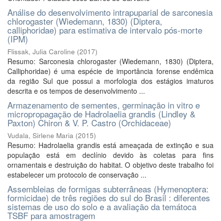
Análise do desenvolvimento intrapuparial de sarconesia
chlorogaster (Wiedemann, 1830) (Diptera,
calliphoridae) para estimativa de intervalo pós-morte
(IPM)
Flissak, Julia Caroline
(
2017
)
Resumo: Sarconesia chlorogaster (Wiedemann, 1830) (Diptera,
Calliphoridae) é uma espécie de importância forense endêmica
da região Sul que possui a morfologia dos estágios imaturos
descrita e os tempos de desenvolvimento ...
Armazenamento de sementes, germinação in vitro e
micropropagação de Hadrolaelia grandis (Lindley &
Paxton) Chiron & V. P. Castro (Orchidaceae)
Vudala, Sirlene Maria
(
2015
)
Resumo: Hadrolaelia grandis está ameaçada de extinção e sua
população está em declínio devido às coletas para fins
ornamentais e destruição do habitat. O objetivo deste trabalho foi
estabelecer um protocolo de conservação ...
Assembleias de formigas subterrâneas (Hymenoptera:
formicidae) de três regiões do sul do Brasil : diferentes
sistemas de uso do solo e a avaliação da temátoca
TSBF para amostragem