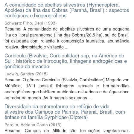
A comunidade de abelhas silvestres (Hymenoptera,
Apoidea) da Ilha das Cobras (Paraná, Brasil) : aspectos
ecológicos e biogeográficos
Schwartz Filho, Deni
(
1993
)
Resumo: A comunidade de abelhas silvestres de uma pequena
ilha do litoral paranaense (Ilha das Cobras/26,5 ha), sul do Brasil,
foi estudada com relação à composição faunística, abundância
relativa, diversidade e visitação ...
Corbicula (Bivalvia, Corbiculidae) spp, na América do
Sul : histórico de introdução, linhagens androgênicas e
genética da invasão
Ludwig, Sandra
(
2015
)
Resumo: O gênero Corbicula (Bivalvia, Corbiculidae) Megerle von
Mühlfeld, 1811 possui linhagens sexuais e hermafroditas
androgênicas que habitam ambientes estuarinos e de água-doce
ao redor do mundo. As linhagens sexuadas ...
Diversidade da entomofauna do refúgio de vida
silvestre dos Campos de Palmas, Paraná, Brasil, com
ênfase na família Syrphidae (Diptera)
Pereira, Adriana Couto
(
2016
)
Resumo: Campos de Altitude são formações vegetacionais