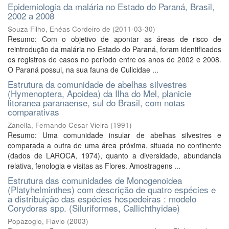
Epidemiologia da malária no Estado do Paraná, Brasil,
2002 a 2008
Souza Filho, Enéas Cordeiro de
(
2011-03-30
)
Resumo: Com o objetivo de apontar as áreas de risco de
reintrodução da malária no Estado do Paraná, foram identificados
os registros de casos no período entre os anos de 2002 e 2008.
O Paraná possui, na sua fauna de Culicidae ...
Estrutura da comunidade de abelhas silvestres
(Hymenoptera, Apoidea) da Ilha do Mel, planicie
litoranea paranaense, sul do Brasil, com notas
comparativas
Zanella, Fernando Cesar Vieira
(
1991
)
Resumo: Uma comunidade insular de abelhas silvestres e
comparada a outra de uma área próxima, situada no continente
(dados de LAROCA, 1974), quanto a diversidade, abundancia
relativa, fenologia e visitas as Flores. Amostragens ...
Estrutura das comunidades de Monogenoidea
(Platyhelminthes) com descrição de quatro espécies e
a distribuição das espécies hospedeiras : modelo
Corydoras spp. (Siluriformes, Callichthyidae)
Popazoglo, Flavio
(
2003
)