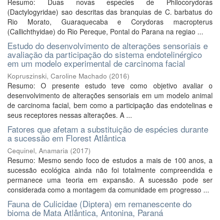
Resumo: Duas novas especies de Philocorydoras
(Dactylogyridae) sao descritas das branquias de C. barbatus do
Rio Morato, Guaraquecaba e Corydoras macropterus
(Callichthyidae) do Rio Pereque, Pontal do Parana na regiao ...
Estudo do desenvolvimento de alterações sensoriais e
avaliação da participação do sistema endotelinérgico
em um modelo experimental de carcinoma facial
Kopruszinski, Caroline Machado
(
2016
)
Resumo: O presente estudo teve como objetivo avaliar o
desenvolvimento de alterações sensoriais em um modelo animal
de carcinoma facial, bem como a participação das endotelinas e
seus receptores nessas alterações. A ...
Fatores que afetam a substituição de espécies durante
a sucessão em Florest Atlântica
Cequinel, Anamaria
(
2017
)
Resumo: Mesmo sendo foco de estudos a mais de 100 anos, a
sucessão ecológica ainda não foi totalmente compreendida e
permanece uma teoria em expansão. A sucessão pode ser
considerada como a montagem da comunidade em progresso ...
Fauna de Culicidae (Diptera) em remanescente do
bioma de Mata Atlântica, Antonina, Paraná