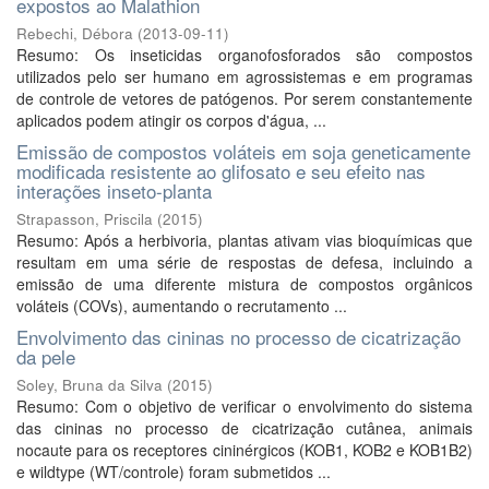
expostos ao Malathion
Rebechi, Débora
(
2013-09-11
)
Resumo: Os inseticidas organofosforados são compostos
utilizados pelo ser humano em agrossistemas e em programas
de controle de vetores de patógenos. Por serem constantemente
aplicados podem atingir os corpos d'água, ...
Emissão de compostos voláteis em soja geneticamente
modificada resistente ao glifosato e seu efeito nas
interações inseto-planta
Strapasson, Priscila
(
2015
)
Resumo: Após a herbivoria, plantas ativam vias bioquímicas que
resultam em uma série de respostas de defesa, incluindo a
emissão de uma diferente mistura de compostos orgânicos
voláteis (COVs), aumentando o recrutamento ...
Envolvimento das cininas no processo de cicatrização
da pele
Soley, Bruna da Silva
(
2015
)
Resumo: Com o objetivo de verificar o envolvimento do sistema
das cininas no processo de cicatrização cutânea, animais
nocaute para os receptores cininérgicos (KOB1, KOB2 e KOB1B2)
e wildtype (WT/controle) foram submetidos ...