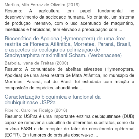
Martins, Mila Ferraz de Oliveira
(
2016
)
Resumo: A agricultura tem papel fundamental no
desenvolvimento da sociedade humana. No entanto, um sistema
de produção intensivo, com o uso acentuado de maquinário,
inseticidas e herbicidas, tem elevado a preocupação com ...
Biocenótica de Apoidea (Hymenoptera) de uma área
restrita de Floresta Atlântica, Morretes, Paraná, Brasil,
e aspectos da ecologia da polinização de
Stachytarpheta maximiliani Scham. (Verbenaceae)
Barbola, Ivana de Freitas
(
2000
)
Resumo: A comunidade de abelhas silvestres (Hymenoptera,
Apoidea) de uma área restrita de Mata Atlântica, no município de
Morretes, Paraná, sul do Brasil, foi estudada com relação à
composição de espécies, abundância ...
Caracterização bioquímica e funcional da
deubiquitinase USP2a
Ribeiro, Caroline Fidalgo
(
2016
)
Resumo: USP2a é uma importante enzima deubiquitinase (DUB)
capaz de remover a ubiquitina de diferentes substratos, como da
enzima FASN e do receptor de fator de crescimento epidermal
(EGFR). Em tumores de próstata observa-se ...