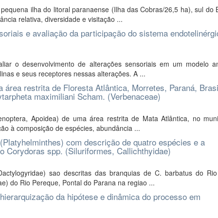
uena ilha do litoral paranaense (Ilha das Cobras/26,5 ha), sul do Br
ia relativa, diversidade e visitação ...
oriais e avaliação da participação do sistema endotelinérg
liar o desenvolvimento de alterações sensoriais em um modelo a
inas e seus receptores nessas alterações. A ...
rea restrita de Floresta Atlântica, Morretes, Paraná, Brasi
ytarpheta maximiliani Scham. (Verbenaceae)
optera, Apoidea) de uma área restrita de Mata Atlântica, no muni
ação à composição de espécies, abundância ...
Platyhelminthes) com descrição de quatro espécies e a
o Corydoras spp. (Siluriformes, Callichthyidae)
actylogyridae) sao descritas das branquias de C. barbatus do Rio
) do Rio Pereque, Pontal do Parana na regiao ...
 hierarquização da hipótese e dinâmica do processo em