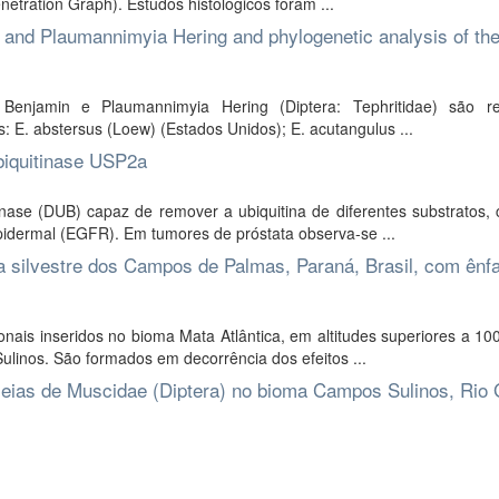
etration Graph). Estudos histológicos foram ...
 and Plaumannimyia Hering and phylogenetic analysis of th
enjamin e Plaumannimyia Hering (Diptera: Tephritidae) são re
s: E. abstersus (Loew) (Estados Unidos); E. acutangulus ...
biquitinase USP2a
ase (DUB) capaz de remover a ubiquitina de diferentes substratos,
pidermal (EGFR). Em tumores de próstata observa-se ...
a silvestre dos Campos de Palmas, Paraná, Brasil, com ênf
ais inseridos no bioma Mata Atlântica, em altitudes superiores a 10
inos. São formados em decorrência dos efeitos ...
bleias de Muscidae (Diptera) no bioma Campos Sulinos, Rio