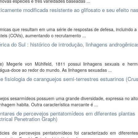
 novas espécies e três variedades baseadas ...
camente modificada resistente ao glifosato e seu efeito na
ímicas que resultam em uma série de respostas de defesa, incluindo 
teis (COVs), aumentando o recrutamento ...
rica do Sul : histórico de introdução, linhagens androgênica
ae) Megerle von Mühlfeld, 1811 possui linhagens sexuais e herma
água-doce ao redor do mundo. As linhagens sexuadas ...
 e fisiologia de caranguejos semi-terrestres estuarinos (Cru
uejos sesarmídeos possuem uma grande diversidade, expressa no alt
hagem habita. Outra característica marcante é ...
entares de percevejos pentatomídeos em diferentes plantas
trical Penetration Graph)
ies de percevejos pentatomídeos foi caracterizado em diferentes