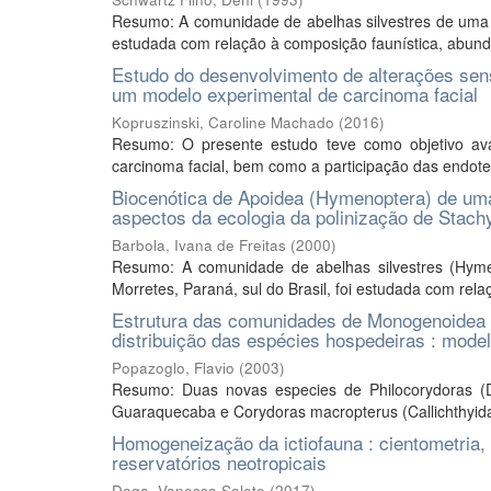
Resumo: A comunidade de abelhas silvestres de uma peq
estudada com relação à composição faunística, abundânc
Estudo do desenvolvimento de alterações sens
um modelo experimental de carcinoma facial
Kopruszinski, Caroline Machado
(
2016
)
Resumo: O presente estudo teve como objetivo ava
carcinoma facial, bem como a participação das endotel
Biocenótica de Apoidea (Hymenoptera) de uma á
aspectos da ecologia da polinização de Stach
Barbola, Ivana de Freitas
(
2000
)
Resumo: A comunidade de abelhas silvestres (Hymen
Morretes, Paraná, sul do Brasil, foi estudada com rel
Estrutura das comunidades de Monogenoidea (
distribuição das espécies hospedeiras : model
Popazoglo, Flavio
(
2003
)
Resumo: Duas novas especies de Philocorydoras (D
Guaraquecaba e Corydoras macropterus (Callichthyidae
Homogeneização da ictiofauna : cientometria,
reservatórios neotropicais
Daga, Vanessa Salete
(
2017
)