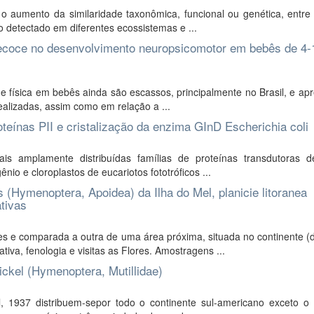
 aumento da similaridade taxonômica, funcional ou genética, entre
o detectado em diferentes ecossistemas e ...
precoce no desenvolvimento neuropsicomotor em bebês de 4-
e física em bebês ainda são escassos, principalmente no Brasil, e a
ealizadas, assim como em relação a ...
teínas PII e cristalização da enzima GInD Escherichia coli
 amplamente distribuídas famílias de proteínas transdutoras de
io e cloroplastos de eucariotos fototróficos ...
 (Hymenoptera, Apoidea) da Ilha do Mel, planicie litoranea
tivas
s e comparada a outra de uma área próxima, situada no continente (
iva, fenologia e visitas as Flores. Amostragens ...
ckel (Hymenoptera, Mutillidae)
 1937 distribuem-sepor todo o continente sul-americano exceto o 