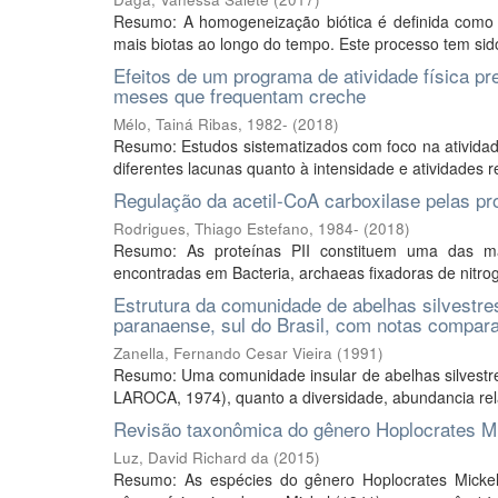
Resumo: A homogeneização biótica é definida como o
mais biotas ao longo do tempo. Este processo tem sid
Efeitos de um programa de atividade física 
meses que frequentam creche
Mélo, Tainá Ribas, 1982-
(
2018
)
Resumo: Estudos sistematizados com foco na atividad
diferentes lacunas quanto à intensidade e atividades r
Regulação da acetil-CoA carboxilase pelas pro
Rodrigues, Thiago Estefano, 1984-
(
2018
)
Resumo: As proteínas PII constituem uma das mais
encontradas em Bacteria, archaeas fixadoras de nitrogên
Estrutura da comunidade de abelhas silvestres
paranaense, sul do Brasil, com notas compara
Zanella, Fernando Cesar Vieira
(
1991
)
Resumo: Uma comunidade insular de abelhas silvestre
LAROCA, 1974), quanto a diversidade, abundancia relat
Revisão taxonômica do gênero Hoplocrates Mi
Luz, David Richard da
(
2015
)
Resumo: As espécies do gênero Hoplocrates Mickel,