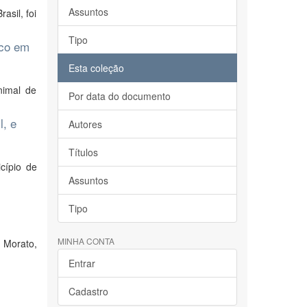
Assuntos
asil, foi
Tipo
ico em
Esta coleção
nimal de
Por data do documento
l, e
Autores
Títulos
cípio de
Assuntos
Tipo
MINHA CONTA
 Morato,
Entrar
Cadastro