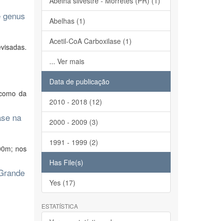
Abelha silvestre - Morretes (PR) (1)
e genus
Abelhas (1)
Acetil-CoA Carboxilase (1)
visadas.
... Ver mais
Data de publicação
 como da
2010 - 2018 (12)
ase na
2000 - 2009 (3)
1991 - 1999 (2)
00m; nos
Has File(s)
 Grande
Yes (17)
ESTATÍSTICA