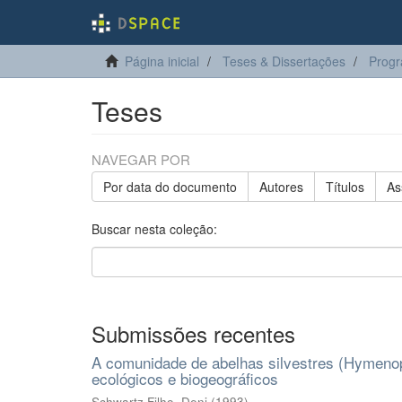
Página inicial
Teses & Dissertações
Progr
Teses
NAVEGAR POR
Por data do documento
Autores
Títulos
As
Buscar nesta coleção:
Submissões recentes
A comunidade de abelhas silvestres (Hymenopt
ecológicos e biogeográficos
Schwartz Filho, Deni
(
1993
)