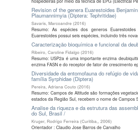
hospedeiras por meio da técnica de EPG (Electrical Pen
Revision of the genera Euarestoides Benjamin
Plaumannimyia (Diptera: Tephritidae)
Savaris, Marcoandre
(
2016
)
Resumo: As espécies dos generos Euarestoides B
Euarestoides possui seis espécies, incluindo três nova
Caracterização bioquímica e funcional da deu
Ribeiro, Caroline Fidalgo
(
2016
)
Resumo: USP2a é uma importante enzima deubiquitin
enzima FASN e do receptor de fator de crescimento e
Diversidade da entomofauna do refúgio de vid
família Syrphidae (Diptera)
Pereira, Adriana Couto
(
2016
)
Resumo: Campos de Altitude são formações vegetacion
estados da Região Sul, recebem o nome de Campos Sul
Analise da riqueza e da estrutura das assem
do Sul, Brasil /
Kruger, Rodrigo Ferreira
(
Curitiba,
,
2006
)
Orientador : Claudio Jose Barros de Carvalho