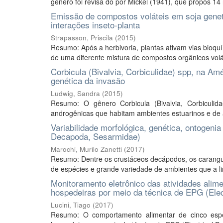
gênero foi revisa do por Mickel (1941), que propôs 14
Emissão de compostos voláteis em soja geneti
interações inseto-planta
Strapasson, Priscila
(
2015
)
Resumo: Após a herbivoria, plantas ativam vias bioqu
de uma diferente mistura de compostos orgânicos volá
Corbicula (Bivalvia, Corbiculidae) spp, na Amé
genética da invasão
Ludwig, Sandra
(
2015
)
Resumo: O gênero Corbicula (Bivalvia, Corbiculid
androgênicas que habitam ambientes estuarinos e de 
Variabilidade morfológica, genética, ontogenia
Decapoda, Sesarmidae)
Marochi, Murilo Zanetti
(
2017
)
Resumo: Dentre os crustáceos decápodos, os carang
de espécies e grande variedade de ambientes que a lin
Monitoramento eletrônico das atividades alim
hospedeiras por meio da técnica de EPG (Elec
Lucini, Tiago
(
2017
)
Resumo: O comportamento alimentar de cinco espéc