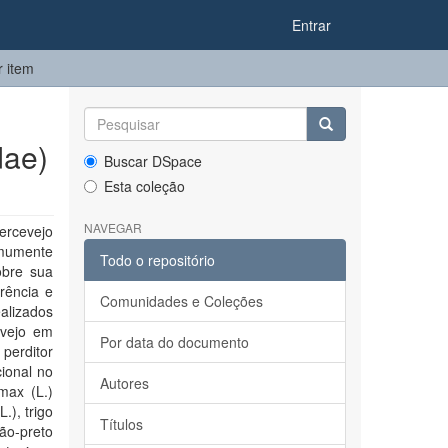
Entrar
r item
dae)
Buscar DSpace
Esta coleção
NAVEGAR
rcevejo
omumente
Todo o repositório
obre sua
rência e
Comunidades e Coleções
ealizados
evejo em
Por data do documento
 perditor
ional no
Autores
max (L.)
.), trigo
Títulos
ão-preto