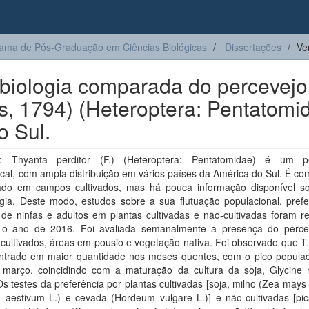
ama de Pós-Graduação em Ciências Biológicas
Dissertações
Ve
 biologia comparada do percevejo
us, 1794) (Heteroptera: Pentatomi
o Sul.
: Thyanta perditor (F.) (Heteroptera: Pentatomidae) é um pe
cal, com ampla distribuição em vários países da América do Sul. É c
ado em campos cultivados, mas há pouca informação disponível s
ogia. Deste modo, estudos sobre a sua flutuação populacional, prefe
 de ninfas e adultos em plantas cultivadas e não-cultivadas foram r
 o ano de 2016. Foi avaliada semanalmente a presença do perc
ultivados, áreas em pousio e vegetação nativa. Foi observado que T.
ontrado em maior quantidade nos meses quentes, com o pico populac
março, coincidindo com a maturação da cultura da soja, Glycine 
 Os testes da preferência por plantas cultivadas [soja, milho (Zea mays L
m aestivum L.) e cevada (Hordeum vulgare L.)] e não-cultivadas [pic