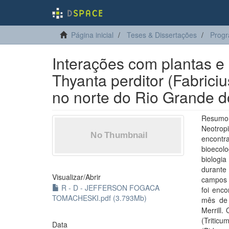
Página inicial
Teses & Dissertações
Progr
Interações com plantas e
Thyanta perditor (Fabrici
no norte do Rio Grande d
Resumo
Neotropi
encontr
bioecol
biologia
durante
Visualizar/
Abrir
campos c
R - D - JEFFERSON FOGACA
foi enc
TOMACHESKI.pdf (3.793Mb)
mês de 
Merrill.
(Triticu
Data