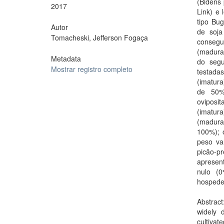
(Bidens 
2017
Link) e 
tipo Bu
Autor
de soja
Tomacheski, Jefferson Fogaça
consegu
(madura
Metadata
do segu
Mostrar registro completo
testadas
(imatura
de 50%
oviposi
(imatura
(madura
100%); 
peso va
picão-pr
apresen
nulo (0
hospedei
Abstract
widely 
cultivat