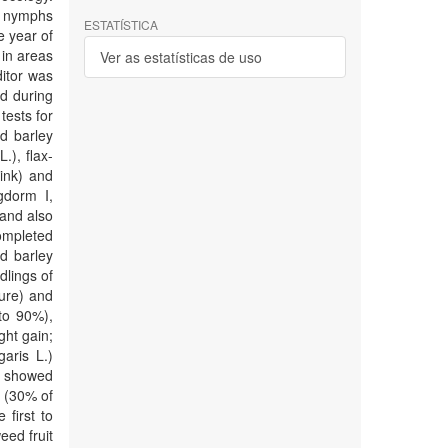
of nymphs
ESTATÍSTICA
e year of
 in areas
Ver as estatísticas de uso
ditor was
d during
tests for
d barley
.), flax-
Link) and
gdorm I,
 and also
ompleted
d barley
lings of
ture) and
to 90%),
ght gain;
aris L.)
) showed
w (30% of
 first to
eed fruit