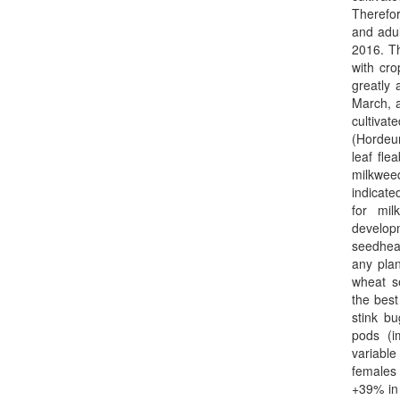
Therefor
and adul
2016. Th
with cro
greatly
March, a
cultiva
(Hordeum
leaf fle
milkwee
indicate
for mil
develop
seedhea
any plan
wheat s
the best
stink b
pods (i
variable
females 
+39% in 