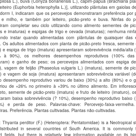
pilosa L.), buva (Conyza bonariensis L.), capim-papuã (Brachiaria pl
leiteiro (Euphorbia heterophylla L.)], utilizando plântulas em gaiolas d
gdorm I, indicaram que os percevejos demonstraram preferência por p
 e milho, e também por leiteiro, picão-preto e buva. Ninfas do p
iram completar seu ciclo utilizando como alimento sementes de pic
s e imaturas) e espigas de trigo e cevada (imaturas); nenhuma ninf
ndo instar quando alimentadas com plântulas de quaisquer das 
. Os adultos alimentados com planta de picão-preto fresca, semente 
) e espiga de trigo (imatura) apresentaram sobrevivência média/alta 
 à 90%), os melhores desempenhos reprodutivos (100% das
taram) e ganho de peso; os percevejos alimentados com espiga d
), vagem de feijão (Phaseolus vulgaris L.) (imatura), semente de pi
) e vagem de soja (imatura) apresentaram sobrevivência variável (
o desempenho reprodutivo variou de baixo (30%) a alto (80%) e o 
riou de +26% no primeiro à +39% no último alimento. Em infloresc
eto, semente de picão-preto (imatura) e fruto de leiteiro (imaturo), o
taram baixa sobrevivência (? 10%), desempenho reprodutivo baixo 
%) e perda de peso. Palavras-chave: Percevejo-faixa-vermelha.
ras. Preferência. Plantas cultivadas. Plantas não-cultivadas.
: Thyanta perditor (F.) (Heteroptera: Pentatomidae) is a Neotropical s
distributed in several countries of South America. It is commonly 
ed fields, but there is relatively few information available on its bi