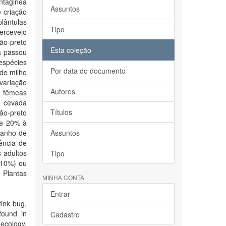
antaginea
Assuntos
e criação
lântulas
Tipo
ercevejo
ão-preto
Esta coleção
a passou
espécies
Por data do documento
de milho
(variação
Autores
 fêmeas
e cevada
Títulos
cão-preto
de 20% à
ganho de
Assuntos
ência de
s adultos
Tipo
(10%) ou
 Plantas
MINHA CONTA
Entrar
tink bug,
found in
Cadastro
oecology.