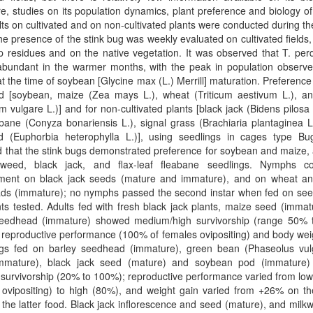
e, studies on its population dynamics, plant preference and biology 
ts on cultivated and on non-cultivated plants were conducted during th
e presence of the stink bug was weekly evaluated on cultivated fields,
p residues and on the native vegetation. It was observed that T. per
 abundant in the warmer months, with the peak in population observe
t the time of soybean [Glycine max (L.) Merrill] maturation. Preference 
ted [soybean, maize (Zea mays L.), wheat (Triticum aestivum L.), an
 vulgare L.)] and for non-cultivated plants [black jack (Bidens pilosa L
abane (Conyza bonariensis L.), signal grass (Brachiaria plantaginea 
d (Euphorbia heterophylla L.)], using seedlings in cages type Bu
d that the stink bugs demonstrated preference for soybean and maize,
kweed, black jack, and flax-leaf fleabane seedlings. Nymphs c
ment on black jack seeds (mature and immature), and on wheat an
ds (immature); no nymphs passed the second instar when fed on seed
ts tested. Adults fed with fresh black jack plants, maize seed (imma
eedhead (immature) showed medium/high survivorship (range 50% 
 reproductive performance (100% of females ovipositing) and body wei
ugs fed on barley seedhead (immature), green bean (Phaseolus vulg
mmature), black jack seed (mature) and soybean pod (immature
 survivorship (20% to 100%); reproductive performance varied from lo
ovipositing) to high (80%), and weight gain varied from +26% on the
the latter food. Black jack inflorescence and seed (mature), and milkw