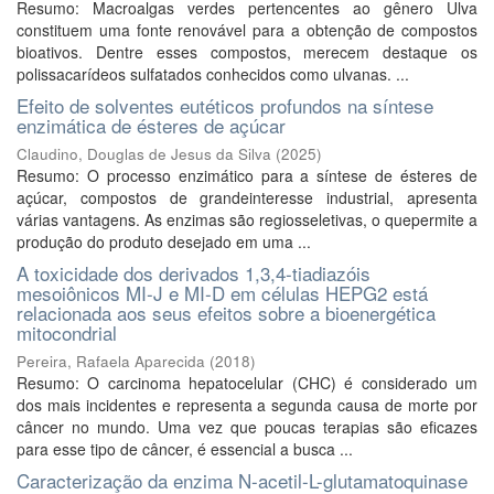
Resumo: Macroalgas verdes pertencentes ao gênero Ulva
constituem uma fonte renovável para a obtenção de compostos
bioativos. Dentre esses compostos, merecem destaque os
polissacarídeos sulfatados conhecidos como ulvanas. ...
Efeito de solventes eutéticos profundos na síntese
enzimática de ésteres de açúcar
Claudino, Douglas de Jesus da Silva
(
2025
)
Resumo: O processo enzimático para a síntese de ésteres de
açúcar, compostos de grandeinteresse industrial, apresenta
várias vantagens. As enzimas são regiosseletivas, o quepermite a
produção do produto desejado em uma ...
A toxicidade dos derivados 1,3,4-tiadiazóis
mesoiônicos MI-J e MI-D em células HEPG2 está
relacionada aos seus efeitos sobre a bioenergética
mitocondrial
Pereira, Rafaela Aparecida
(
2018
)
Resumo: O carcinoma hepatocelular (CHC) é considerado um
dos mais incidentes e representa a segunda causa de morte por
câncer no mundo. Uma vez que poucas terapias são eficazes
para esse tipo de câncer, é essencial a busca ...
Caracterização da enzima N-acetil-L-glutamatoquinase