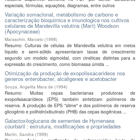
especiais, fórmulas, equações, diagramas, entre outros
Variação somaclonal, metabolismo de carbono e
caracterização bioquimica e imunologica nos cultivos
celulares de Mandevilla velutina (Mart) Woodson
(Apocynaceae)
Maraschin, Marcelo
(
1998
)
Resumo: Culturas de células de Mandevilla velutina em meios
líquido e semi-sólido apresentaram taxas de crescimento
segundo um modelo sigmoidal, com cinéticas distintas para a
expressão do crescimento, como biomassa úmida ...
Otimização da produção de exopolissacarideos nos
generos enterobacter, alcaligenes e acetobacter
Souza, Angelita Mara de
(
1994
)
Resumo: Muitas cepas bacterianas produtoras de
exopolissacarídeos (EPS) também sintetizam polímeros de
reserva. A produção de EPS "slime" e dos polímeros de reserva
glicogênio e polihidróxibutirato (PHB) das cepas isogênicas ...
Galactoxiloglucana de sementes de Hymenaea
courbaril : estrutura, modificações e propriedades
Martin, Sandra
(
1999
)