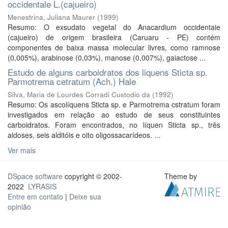
occidentale L.(cajueiro)
Menestrina, Juliana Maurer
(
1999
)
Resumo: O exsudato vegetal do Anacardium occidentaie
(cajueiro) de origem brasileira (Caruaru - PE) contém
componentes de baixa massa molecular livres, como ramnose
(0,005%), arabinose (0,03%), manose (0,007%), gaiactose ...
Estudo de alguns carboidratos dos liquens Sticta sp.
Parmotrema cetratum (Ach.) Hale
Silva, Maria de Lourdes Corradi Custodio da
(
1992
)
Resumo: Os ascolíquens Sticta sp. e Parmotrema cstratum foram
investigados em relação ao estudo de seus constituintes
carboidratos. Foram encontrados, no líquen Sticta sp., três
aldoses, seis alditóis e oito oligossacarídeos. ...
Ver mais
DSpace software
copyright © 2002-
Theme by
2022
LYRASIS
Entre em contato
|
Deixe sua
opinião