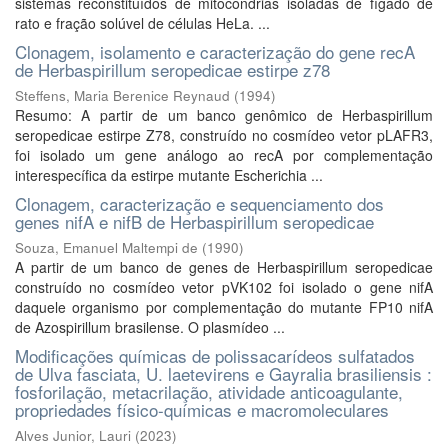
sistemas reconstituídos de mitocôndrias isoladas de fígado de
rato e fração solúvel de células HeLa. ...
Clonagem, isolamento e caracterização do gene recA
de Herbaspirillum seropedicae estirpe z78
Steffens, Maria Berenice Reynaud
(
1994
)
Resumo: A partir de um banco genômico de Herbaspirillum
seropedicae estirpe Z78, construído no cosmídeo vetor pLAFR3,
foi isolado um gene análogo ao recA por complementação
interespecífica da estirpe mutante Escherichia ...
Clonagem, caracterização e sequenciamento dos
genes nifA e nifB de Herbaspirillum seropedicae
Souza, Emanuel Maltempi de
(
1990
)
A partir de um banco de genes de Herbaspirillum seropedicae
construído no cosmídeo vetor pVK102 foi isolado o gene nifA
daquele organismo por complementação do mutante FP10 nifA
de Azospirillum brasilense. O plasmídeo ...
Modificações químicas de polissacarídeos sulfatados
de Ulva fasciata, U. laetevirens e Gayralia brasiliensis :
fosforilação, metacrilação, atividade anticoagulante,
propriedades físico-químicas e macromoleculares
Alves Junior, Lauri
(
2023
)