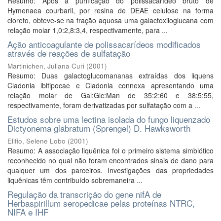
Resumo: Após a purificação do polissacarídeo bruto de
Hymenaea courbaril, por resina de DEAE celulose na forma
cloreto, obteve-se na fração aquosa uma galactoxiloglucana com
relação molar 1,0:2,8:3,4, respectivamente, para ...
Ação anticoagulante de polissacarídeos modificados
através de reações de sulfatação
Martinichen, Juliana Curi
(
2001
)
Resumo: Duas galactoglucomananas extraídas dos liquens
Cladonia ibitipocae e Cladonia connexa apresentando uma
relação molar de Gal:Glc:Man de 35:2:60 e 38:5:55,
respectivamente, foram derivatizadas por sulfatação com a ...
Estudos sobre uma lectina isolada do fungo liquenzado
Dictyonema glabratum (Sprengel) D. Hawksworth
Elifio, Selene Lobo
(
2001
)
Resumo: A associação liquênica foi o primeiro sistema simbiótico
reconhecido no qual não foram encontrados sinais de dano para
qualquer um dos parceiros. Investigações das propriedades
liquênicas têm contribuído sobremaneira ...
Regulação da transcrição do gene nifA de
Herbaspirillum seropedicae pelas proteínas NTRC,
NIFA e IHF