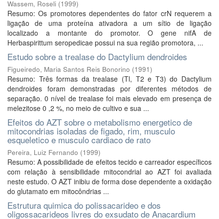
Wassem, Roseli
(
1999
)
Resumo: Os promotores dependentes do fator crN requerem a
ligação de uma proteína ativadora a um sítio de ligação
localizado a montante do promotor. O gene nifA de
Herbaspirittum seropedicae possui na sua região promotora, ...
Estudo sobre a trealase do Dactylium dendroides
Figueiredo, Maria Santos Reis Bonorino
(
1991
)
Resumo: Três formas da trealase (Tl, T2 e T3) do Dactylium
dendroides foram demonstradas por diferentes métodos de
separação. 0 nível de trealase foi mais elevado em presença de
melezitose 0 ,2 %, no meio de cultivo e sua ...
Efeitos do AZT sobre o metabolismo energetico de
mitocondrias isoladas de figado, rim, musculo
esqueletico e musculo cardiaco de rato
Pereira, Luiz Fernando
(
1999
)
Resumo: A possibilidade de efeitos tecido e carreador específicos
com relação à sensibilidade mitocondrial ao AZT foi avaliada
neste estudo. O AZT inibiu de forma dose dependente a oxidação
do glutamato em mitocôndrias ...
Estrutura quimica do polissacarideo e dos
oligossacarideos livres do exsudato de Anacardium