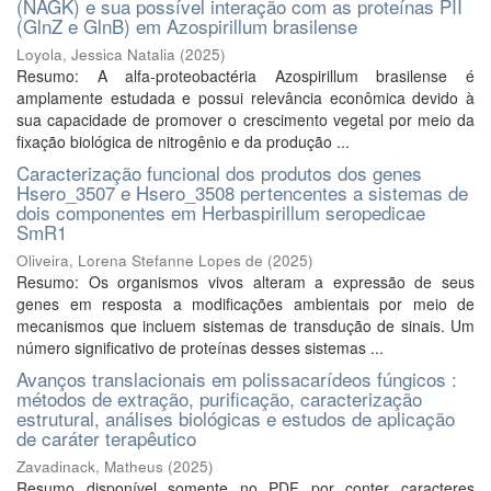
(NAGK) e sua possível interação com as proteínas PII
(GlnZ e GlnB) em Azospirillum brasilense
Loyola, Jessica Natalia
(
2025
)
Resumo: A alfa-proteobactéria Azospirillum brasilense é
amplamente estudada e possui relevância econômica devido à
sua capacidade de promover o crescimento vegetal por meio da
fixação biológica de nitrogênio e da produção ...
Caracterização funcional dos produtos dos genes
Hsero_3507 e Hsero_3508 pertencentes a sistemas de
dois componentes em Herbaspirillum seropedicae
SmR1
Oliveira, Lorena Stefanne Lopes de
(
2025
)
Resumo: Os organismos vivos alteram a expressão de seus
genes em resposta a modificações ambientais por meio de
mecanismos que incluem sistemas de transdução de sinais. Um
número significativo de proteínas desses sistemas ...
Avanços translacionais em polissacarídeos fúngicos :
métodos de extração, purificação, caracterização
estrutural, análises biológicas e estudos de aplicação
de caráter terapêutico
Zavadinack, Matheus
(
2025
)
Resumo disponível somente no PDF por conter caracteres