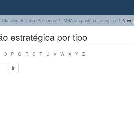
Ciências Sociais e Aplicadas
MBA em gestão estratégica
Naveg
 estratégica por tipo
O
P
Q
R
S
T
U
V
W
X
Y
Z
Ir