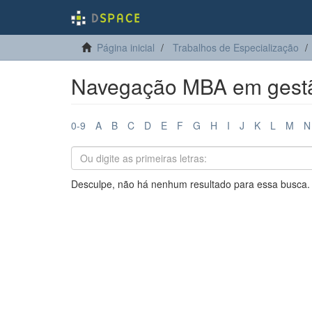
Página inicial
Trabalhos de Especialização
Navegação MBA em gestão
0-9
A
B
C
D
E
F
G
H
I
J
K
L
M
N
Desculpe, não há nenhum resultado para essa busca.