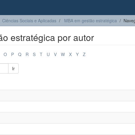
Ciências Sociais e Aplicadas
MBA em gestão estratégica
Naveg
 estratégica por autor
O
P
Q
R
S
T
U
V
W
X
Y
Z
Ir