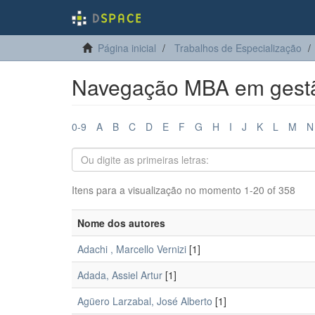
Página inicial
Trabalhos de Especialização
Navegação MBA em gestão
0-9
A
B
C
D
E
F
G
H
I
J
K
L
M
N
Itens para a visualização no momento 1-20 of 358
Nome dos autores
Adachi , Marcello Vernizi
[1]
Adada, Assiel Artur
[1]
Agüero Larzabal, José Alberto
[1]