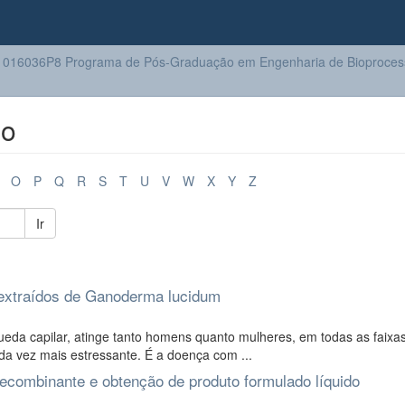
016036P8 Programa de Pós-Graduação em Engenharia de Bioprocess
lo
O
P
Q
R
S
T
U
V
W
X
Y
Z
Ir
 extraídos de Ganoderma lucidum
da capilar, atinge tanto homens quanto mulheres, em todas as faixas
a vez mais estressante. É a doença com ...
ecombinante e obtenção de produto formulado líquido