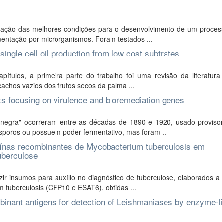
nação das melhores condições para o desenvolvimento de um process
rmentação por microrganismos. Foram testados ...
single cell oil production from low cost subtrates
pítulos, a primeira parte do trabalho foi uma revisão da literatura
cachos vazios dos frutos secos da palma ...
ts focusing on virulence and bioremediation genes
 negra" ocorreram entre as décadas de 1890 e 1920, usado proviso
sporos ou possuem poder fermentativo, mas foram ...
eínas recombinantes de Mycobacterium tuberculosis em
uberculose
ir insumos para auxílio no diagnóstico de tuberculose, elaborados a 
 tuberculosis (CFP10 e ESAT6), obtidas ...
binant antigens for detection of Leishmaniases by enzyme-l