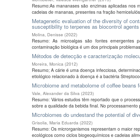
Resumo:As mananases são enzimas aplicadas nos ma
cadeias de mananas, presentes na fração hemicelulósic
Metagenetic evaluation of the diversity of con
susceptibility to terpenes as biocontrol agents
Molina, Denisse
(
2022
)
Resumo: As microalgas são fontes emergentes pa
contaminação biológica é um dos principais problemas 
Métodos de detecção e caracterização molec
Moreira, Monica
(
2012
)
Resumo; A cárie é uma doença infecciosa, determinad
etiológico relacionado à doença é a bactéria Streptoco
Microbiome and metabolome of coffee beans f
Vale, Alexander da Silva
(
2023
)
Resumo: Vários estudos têm reportado que o processa
sobre a qualidade da bebida final. No processamento p
Microbiomes do undestand the potential of dive
Grisolia, Maria Eduarda
(
2022
)
Resumo: Os microrganismos representam o maior reper
ecológicos como ciclos biogeoquímicos e cadeias alim