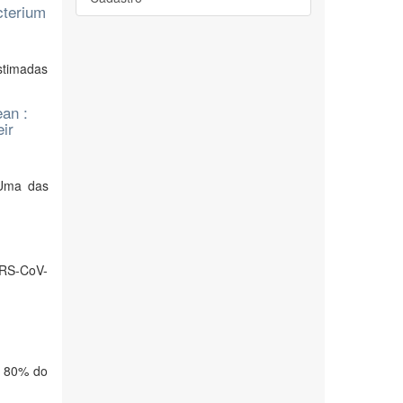
cterium
stimadas
an :
ir
 Uma das
ARS-CoV-
a 80% do