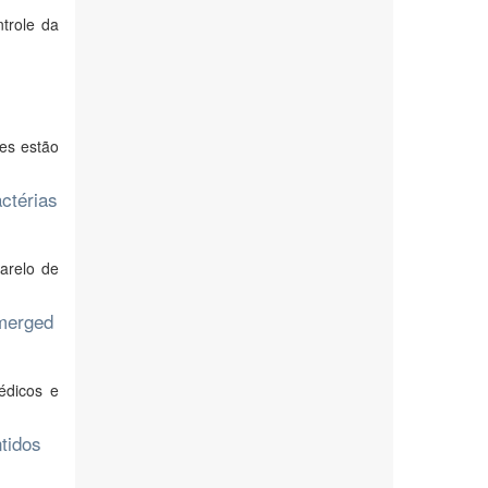
trole da
ies estão
actérias
farelo de
bmerged
édicos e
ntidos