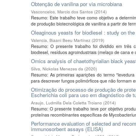
Obtenção de vanilina por via microbiana
Vasconcelos, Marcio dos Santos
(
2014
)
Resumo: Este trabalho teve como objetivo a determi
de produção biotecnológica de vanilina a partir de fe
Oleaginous yeasts for biodiesel : study on the 
Valencia, Biaani Beeu Martínez
(
2019
)
Resumo: O presente trabalho foi dividido em três ca
biodiesel, resíduos agroindustriais (melaço de cana e 
Omics analysis of chaetothyrialian black yeas
Silva, Nickolas Menezes da
(
2020
)
Resumo: As primeiras aparições do termo "levedura
para descrever fungos polimórficos que não formam e
Otimização do processo de produção de prot
Escherichia coli para uso em diagnóstico de t
Araujo, Ludmilla Dela Coletta Troiano
(
2014
)
Resumo: O presente trabalho teve por objetivo produz
proteínas recombinantes específicas de Mycobacterium
Performance evaluation of selected and recom
immunosorbent assays (ELISA)