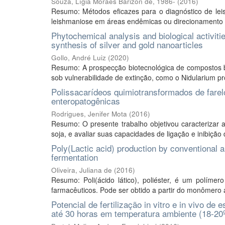
Souza, Lígia Moraes Barizon de, 1986-
(
2016
)
Resumo: Métodos eficazes para o diagnóstico de lei
leishmaniose em áreas endêmicas ou direcionamento do
Phytochemical analysis and biological activiti
synthesis of silver and gold nanoarticles
Gollo, André Luiz
(
2020
)
Resumo: A prospecção biotecnológica de compostos bio
sob vulnerabilidade de extinção, como o Nidularium pro
Polissacarídeos quimiotransformados de farelo
enteropatogênicas
Rodrigues, Jenifer Mota
(
2016
)
Resumo: O presente trabalho objetivou caracterizar a
soja, e avaliar suas capacidades de ligação e inibição d
Poly(Lactic acid) production by conventional 
fermentation
Oliveira, Juliana de
(
2016
)
Resumo: Poli(ácido lático), poliéster, é um políme
farmacêuticos. Pode ser obtido a partir do monômero á
Potencial de fertilização in vitro e in vivo 
até 30 horas em temperatura ambiente (18-20