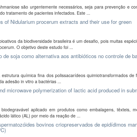
shmaniose são urgentemente necessários, seja para prevenção e con
 tratamento de pacientes infectados. Este ...
es of Nidularium procerum extracts and their use for green
ativos da biodiversidade brasileira é um desafio, pois muitas espéc
cerum. O objetivo deste estudo foi ...
 de soja como alternativa aos antibióticos no controle de b
 estrutura química fina dos polissacarídeos quimiotransformados de 
a adesão in vitro a bactérias ...
and microwave polymerization of lactic acid produced in su
ro biodegravável aplicado em produtos como embalagens, têxteis, m
cido lático (AL) por meio da reação de ...
de espermatozóides bovinos criopreservados de epidídimos ma
ºC)