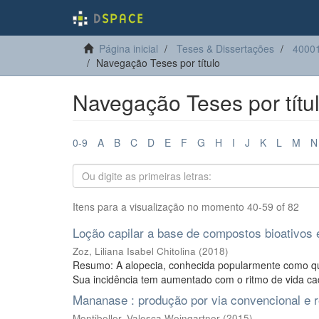
Página inicial
Teses & Dissertações
40001
Navegação Teses por título
Navegação Teses por títu
0-9
A
B
C
D
E
F
G
H
I
J
K
L
M
N
Itens para a visualização no momento 40-59 of 82
Loção capilar a base de compostos bioativos
Zoz, Liliana Isabel Chitolina
(
2018
)
Resumo: A alopecia, conhecida popularmente como que
Sua incidência tem aumentado com o ritmo de vida cad
Mananase : produção por via convencional e r
Montibeller, Valesca Weingartner
(
2015
)