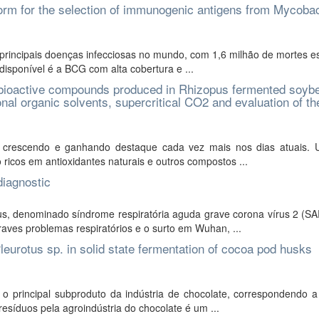
orm for the selection of immunogenic antigens from Mycoba
rincipais doenças infecciosas no mundo, com 1,6 milhão de mortes e
disponível é a BCG com alta cobertura e ...
 bioactive compounds produced in Rhizopus fermented soybe
al organic solvents, supercritical CO2 and evaluation of the
m crescendo e ganhando destaque cada vez mais nos dias atuais.
ricos em antioxidantes naturais e outros compostos ...
diagnostic
, denominado síndrome respiratória aguda grave corona vírus 2 (S
aves problemas respiratórios e o surto em Wuhan, ...
urotus sp. in solid state fermentation of cocoa pod husks
 principal subproduto da indústria de chocolate, correspondendo 
esíduos pela agroindústria do chocolate é um ...