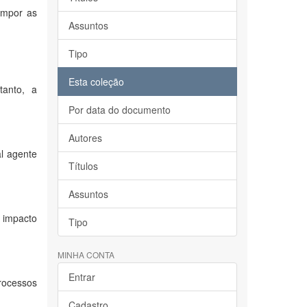
ompor as
Assuntos
Tipo
Esta coleção
tanto, a
Por data do documento
Autores
al agente
Títulos
Assuntos
 impacto
Tipo
MINHA CONTA
Entrar
rocessos
Cadastro