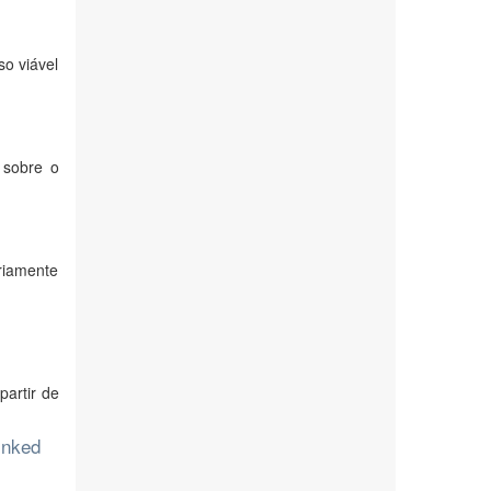
o viável
 sobre o
riamente
partir de
inked