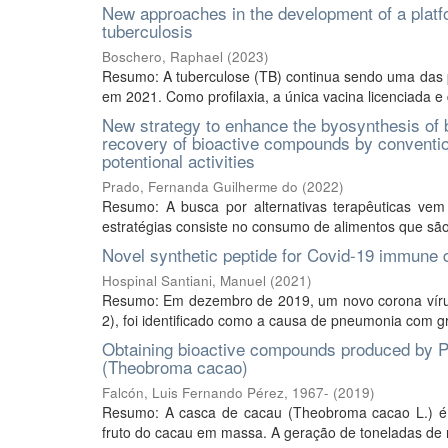
New approaches in the development of a platf
tuberculosis
Boschero, Raphael
(
2023
)
Resumo: A tuberculose (TB) continua sendo uma das p
em 2021. Como profilaxia, a única vacina licenciada e 
New strategy to enhance the byosynthesis of
recovery of bioactive compounds by convention
potentional activities
Prado, Fernanda Guilherme do
(
2022
)
Resumo: A busca por alternativas terapêuticas ve
estratégias consiste no consumo de alimentos que são 
Novel synthetic peptide for Covid-19 immune 
Hospinal Santiani, Manuel
(
2021
)
Resumo: Em dezembro de 2019, um novo corona vírus
2), foi identificado como a causa de pneumonia com gr
Obtaining bioactive compounds produced by Ple
(Theobroma cacao)
Falcón, Luis Fernando Pérez, 1967-
(
2019
)
Resumo: A casca de cacau (Theobroma cacao L.) é o
fruto do cacau em massa. A geração de toneladas de r