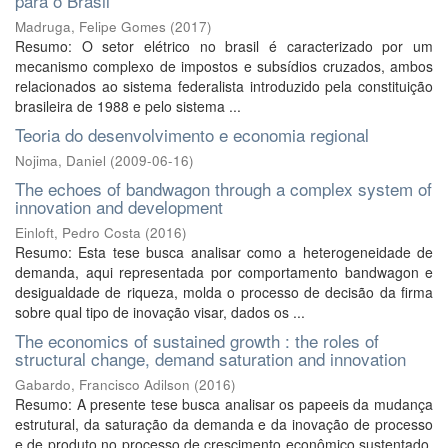
para o Brasil
Madruga, Felipe Gomes
(
2017
)
Resumo: O setor elétrico no brasil é caracterizado por um
mecanismo complexo de impostos e subsídios cruzados, ambos
relacionados ao sistema federalista introduzido pela constituição
brasileira de 1988 e pelo sistema ...
Teoria do desenvolvimento e economia regional
Nojima, Daniel
(
2009-06-16
)
The echoes of bandwagon through a complex system of
innovation and development
Einloft, Pedro Costa
(
2016
)
Resumo: Esta tese busca analisar como a heterogeneidade de
demanda, aqui representada por comportamento bandwagon e
desigualdade de riqueza, molda o processo de decisão da firma
sobre qual tipo de inovação visar, dados os ...
The economics of sustained growth : the roles of
structural change, demand saturation and innovation
Gabardo, Francisco Adilson
(
2016
)
Resumo: A presente tese busca analisar os papeeis da mudança
estrutural, da saturação da demanda e da inovação de processo
e de produto no processo de crescimento econômico sustentado.