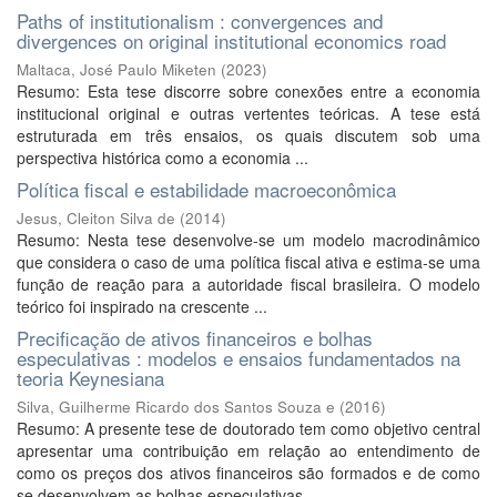
Paths of institutionalism : convergences and
divergences on original institutional economics road
Maltaca, José Paulo Miketen
(
2023
)
Resumo: Esta tese discorre sobre conexões entre a economia
institucional original e outras vertentes teóricas. A tese está
estruturada em três ensaios, os quais discutem sob uma
perspectiva histórica como a economia ...
Política fiscal e estabilidade macroeconômica
Jesus, Cleiton Silva de
(
2014
)
Resumo: Nesta tese desenvolve-se um modelo macrodinâmico
que considera o caso de uma política fiscal ativa e estima-se uma
função de reação para a autoridade fiscal brasileira. O modelo
teórico foi inspirado na crescente ...
Precificação de ativos financeiros e bolhas
especulativas : modelos e ensaios fundamentados na
teoria Keynesiana
Silva, Guilherme Ricardo dos Santos Souza e
(
2016
)
Resumo: A presente tese de doutorado tem como objetivo central
apresentar uma contribuição em relação ao entendimento de
como os preços dos ativos financeiros são formados e de como
se desenvolvem as bolhas especulativas, ...