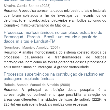
Silveira, Camila Santos
(
2023
)
Resumo: A pesquisa apresenta dados microestruturais e texturais
que foram coletados a fim de investigar os mecanismos de
deformação em plagioclásios, piroxênios e anfibólios ao longo do
Complexo máfico-ultramáfico do Maçico ...
Processos morfodinâmicos no complexo estuarino de
Paranaguá - Paraná - Brasil : um estudo a partir de
dados in situs e Landsat-TM
Noernberg, Mauricio Almeida
(
2001
)
Resumo: A análise morfodinâmica do sistema costeiro aborda os
processos causadores e transformadores de feições
morfológicas, bem como as forças geradoras desses processos e
seus mecanismos de interação. A grande variabilidade ...
Processos supergênicos na distribuição de radônio em
paisagens tropicais úmidas
Rebelo, Antonio Manoel de Almeida
(
2000
)
Resumo: A principal contribuição desta pesquisa é a
apresentação do conhecimento que possibilita a seleção de
áreas com diferentes intensidades de fluxos de radônio (222Rn e
220Rn) em paisagens tropicais úmidas com espessas ...