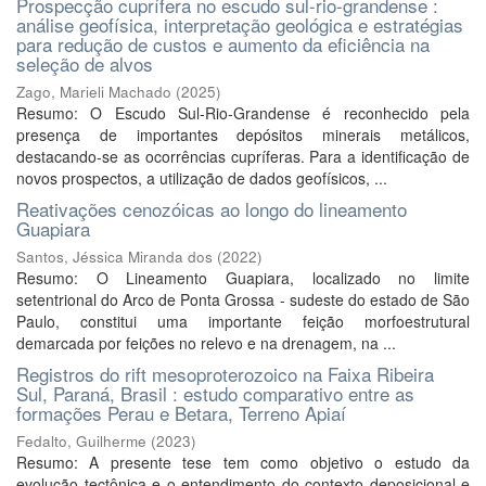
Prospecção cuprífera no escudo sul-rio-grandense :
análise geofísica, interpretação geológica e estratégias
para redução de custos e aumento da eficiência na
seleção de alvos
Zago, Marieli Machado
(
2025
)
Resumo: O Escudo Sul-Rio-Grandense é reconhecido pela
presença de importantes depósitos minerais metálicos,
destacando-se as ocorrências cupríferas. Para a identificação de
novos prospectos, a utilização de dados geofísicos, ...
Reativações cenozóicas ao longo do lineamento
Guapiara
Santos, Jéssica Miranda dos
(
2022
)
Resumo: O Lineamento Guapiara, localizado no limite
setentrional do Arco de Ponta Grossa - sudeste do estado de São
Paulo, constitui uma importante feição morfoestrutural
demarcada por feições no relevo e na drenagem, na ...
Registros do rift mesoproterozoico na Faixa Ribeira
Sul, Paraná, Brasil : estudo comparativo entre as
formações Perau e Betara, Terreno Apiaí
Fedalto, Guilherme
(
2023
)
Resumo: A presente tese tem como objetivo o estudo da
evolução tectônica e o entendimento do contexto deposicional e