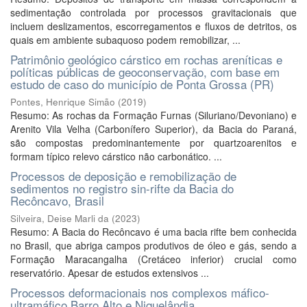
sedimentação controlada por processos gravitacionais que
incluem deslizamentos, escorregamentos e fluxos de detritos, os
quais em ambiente subaquoso podem remobilizar, ...
Patrimônio geológico cárstico em rochas areníticas e
políticas públicas de geoconservação, com base em
estudo de caso do município de Ponta Grossa (PR)
Pontes, Henrique Simão
(
2019
)
Resumo: As rochas da Formação Furnas (Siluriano/Devoniano) e
Arenito Vila Velha (Carbonífero Superior), da Bacia do Paraná,
são compostas predominantemente por quartzoarenitos e
formam típico relevo cárstico não carbonático. ...
Processos de deposição e remobilização de
sedimentos no registro sin-rifte da Bacia do
Recôncavo, Brasil
Silveira, Deise Marli da
(
2023
)
Resumo: A Bacia do Recôncavo é uma bacia rifte bem conhecida
no Brasil, que abriga campos produtivos de óleo e gás, sendo a
Formação Maracangalha (Cretáceo inferior) crucial como
reservatório. Apesar de estudos extensivos ...
Processos deformacionais nos complexos máfico-
ultramáfico Barro Alto e Niquelândia