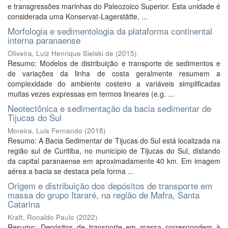
e transgressões marinhas do Paleozoico Superior. Esta unidade é
considerada uma Konservat-Lagerstätte, ...
Morfologia e sedimentologia da plataforma continental
interna paranaense
Oliveira, Luiz Henrique Sielski de
(
2015
)
Resumo: Modelos de distribuição e transporte de sedimentos e
de variações da linha de costa geralmente resumem a
complexidade do ambiente costeiro a variáveis simplificadas
muitas vezes expressas em termos lineares (e.g. ...
Neotectônica e sedimentação da bacia sedimentar de
Tijucas do Sul
Moreira, Luis Fernando
(
2018
)
Resumo: A Bacia Sedimentar de Tijucas do Sul está localizada na
região sul de Curitiba, no município de Tijucas do Sul, distando
da capital paranaense em aproximadamente 40 km. Em imagem
aérea a bacia se destaca pela forma ...
Origem e distribuição dos depósitos de transporte em
massa do grupo Itararé, na região de Mafra, Santa
Catarina
Kraft, Ronaldo Paulo
(
2022
)
Resumo: Depósitos de transporte em massa correspondem à