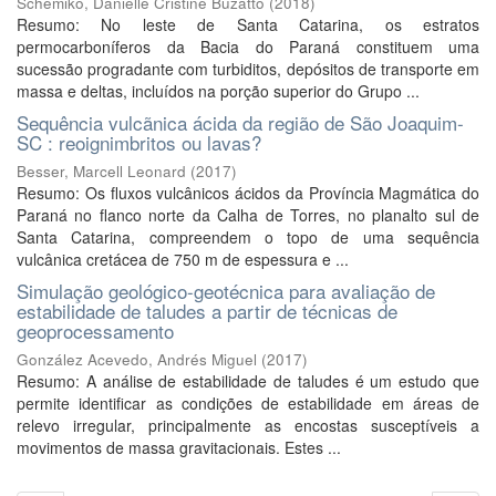
Schemiko, Danielle Cristine Buzatto
(
2018
)
Resumo: No leste de Santa Catarina, os estratos
permocarboníferos da Bacia do Paraná constituem uma
sucessão progradante com turbiditos, depósitos de transporte em
massa e deltas, incluídos na porção superior do Grupo ...
Sequência vulcãnica ácida da região de São Joaquim-
SC : reoignimbritos ou lavas?
Besser, Marcell Leonard
(
2017
)
Resumo: Os fluxos vulcânicos ácidos da Província Magmática do
Paraná no flanco norte da Calha de Torres, no planalto sul de
Santa Catarina, compreendem o topo de uma sequência
vulcânica cretácea de 750 m de espessura e ...
Simulação geológico-geotécnica para avaliação de
estabilidade de taludes a partir de técnicas de
geoprocessamento
González Acevedo, Andrés Miguel
(
2017
)
Resumo: A análise de estabilidade de taludes é um estudo que
permite identificar as condições de estabilidade em áreas de
relevo irregular, principalmente as encostas susceptíveis a
movimentos de massa gravitacionais. Estes ...