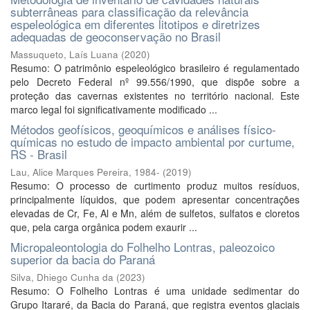
subterrâneas para classificação da relevância
espeleológica em diferentes litotipos e diretrizes
adequadas de geoconservação no Brasil
Massuqueto, Laís Luana
(
2020
)
Resumo: O patrimônio espeleológico brasileiro é regulamentado
pelo Decreto Federal nº 99.556/1990, que dispõe sobre a
proteção das cavernas existentes no território nacional. Este
marco legal foi significativamente modificado ...
Métodos geofísicos, geoquímicos e análises físico-
químicas no estudo de impacto ambiental por curtume,
RS - Brasil
Lau, Alice Marques Pereira, 1984-
(
2019
)
Resumo: O processo de curtimento produz muitos resíduos,
principalmente líquidos, que podem apresentar concentrações
elevadas de Cr, Fe, Al e Mn, além de sulfetos, sulfatos e cloretos
que, pela carga orgânica podem exaurir ...
Micropaleontologia do Folhelho Lontras, paleozoico
superior da bacia do Paraná
Silva, Dhiego Cunha da
(
2023
)
Resumo: O Folhelho Lontras é uma unidade sedimentar do
Grupo Itararé, da Bacia do Paraná, que registra eventos glaciais