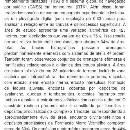
remotamente pilotadas (RPA) e o sistema global de navegação
por satélite (GNSS) em tempo real (RTK). Além disso, foram
realizados ensaios de campo em parcela experimental e instalou-
se um pluviógrafo digital (com resolução de 0,33 mm/s) para
analisar a relação entre as chuvas e os processos superficiais. A
área de estudo apresenta uma variação altimétrica de 425
metros, com declividades que variam de 0% a 75%. Isso resulta
em um relevo fortemente ondulado, que abrange 34% da área
total. As bacias hidrográficas possuem drenagens
predominantemente efêmeras com sistemas de até a 4ª ordem.
Também foram observados conjuntos de drenagens efêmeras e
ramificadas relacionados à dinâmica dos leques aluviais. A área
de estudo foi dividida em 23 unidades de terreno, incluindo zona
costeira com infraestrutura, rios efêmeros e perenes, encostas
com erosão linear, erosão interna, erosão intersulcos, formação
de leques aluviais, encostas cobertas por depósitos de
avalanche, quedas e tombamentos, encostas íngremes com
rochas expostas, e estruturas vulcânicas como necks e domos. O
substrato rochoso predominante é constituído por fonolitos e
depósitos piroclásticos do Complexo Trindade, correspondendo a
aproximadamente 40% da área, enquanto olivina-nefelinitos e
depósitos piroclásticos da Formação Morro Vermelho compõem
cerca de 60%. Os depósitos quaternários recobrem cerca de 44%