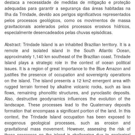
destaca a necessidade de medidas de mitigação e proteção
adequadas para garantir a segurança das áreas habitadas na
Ilha da Trindade, devido aos perigos significativos representados
pelos processos geológicos, como os movimentos de massa
gravitacionais acelerados pelos processos erosivos hídricos,
especialmente desencadeados pelas chuvas episódicas.
Abstract: Trindade Island is an inhabited Brazilian territory. It is a
remote and isolated island in the South Atlantic Ocean,
approximately 1,140 km southeast of the Brazilian coast. Trindade
Island plays a strategic role in the context of ocean political
issues. It is a region of great importance to the Blue Amazon and
justifies the presence of occupation and sovereignty operations
on the island. The island presents a 12 km2 emergent area with
rugged terrain formed by alkaline volcanic rocks, such as lava
flows, remaining phonolitic structures, and pyroclastic deposits.
Also, destructive geodynamics influences the evolution of the
landscape. These processes lead to the Quaternary deposits
formation that encompass a significant portion of the land. In this
context, the Trindade Island occupation has been exposed to
exogenous geological processes, such as erosion and
gravitational mass movement. However, assessing the risk of
these processes on the island is challenging due to geological