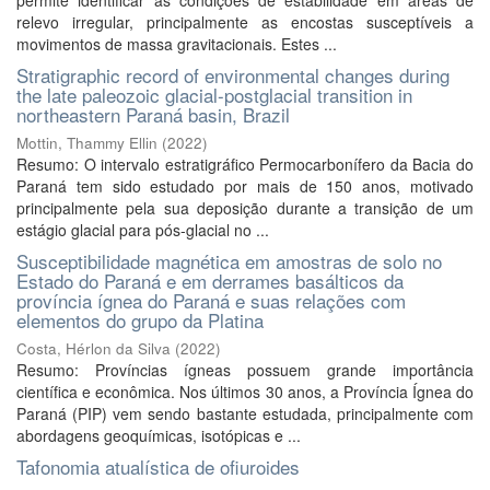
permite identificar as condições de estabilidade em áreas de
relevo irregular, principalmente as encostas susceptíveis a
movimentos de massa gravitacionais. Estes ...
Stratigraphic record of environmental changes during
the late paleozoic glacial-postglacial transition in
northeastern Paraná basin, Brazil
Mottin, Thammy Ellin
(
2022
)
Resumo: O intervalo estratigráfico Permocarbonífero da Bacia do
Paraná tem sido estudado por mais de 150 anos, motivado
principalmente pela sua deposição durante a transição de um
estágio glacial para pós-glacial no ...
Susceptibilidade magnética em amostras de solo no
Estado do Paraná e em derrames basálticos da
província ígnea do Paraná e suas relações com
elementos do grupo da Platina
Costa, Hérlon da Silva
(
2022
)
Resumo: Províncias ígneas possuem grande importância
científica e econômica. Nos últimos 30 anos, a Província Ígnea do
Paraná (PIP) vem sendo bastante estudada, principalmente com
abordagens geoquímicas, isotópicas e ...
Tafonomia atualística de ofiuroides