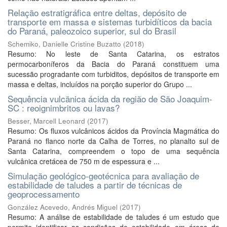
Relação estratigráfica entre deltas, depósito de
transporte em massa e sistemas turbidíticos da bacia
do Paraná, paleozoico superior, sul do Brasil
Schemiko, Danielle Cristine Buzatto
(
2018
)
Resumo: No leste de Santa Catarina, os estratos
permocarboníferos da Bacia do Paraná constituem uma
sucessão progradante com turbiditos, depósitos de transporte em
massa e deltas, incluídos na porção superior do Grupo ...
Sequência vulcãnica ácida da região de São Joaquim-
SC : reoignimbritos ou lavas?
Besser, Marcell Leonard
(
2017
)
Resumo: Os fluxos vulcânicos ácidos da Província Magmática do
Paraná no flanco norte da Calha de Torres, no planalto sul de
Santa Catarina, compreendem o topo de uma sequência
vulcânica cretácea de 750 m de espessura e ...
Simulação geológico-geotécnica para avaliação de
estabilidade de taludes a partir de técnicas de
geoprocessamento
González Acevedo, Andrés Miguel
(
2017
)
Resumo: A análise de estabilidade de taludes é um estudo que