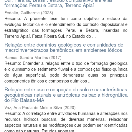
formações Perau e Betara, Terreno Apiaí
Fedalto, Guilherme
(
2023
)
Resumo: A presente tese tem como objetivo o estudo da
evolução tectônica e o entendimento do contexto deposicional e
estratigráfico das formações Perau e Betara, inseridas no
Terreno Apiaí, Faixa Ribeira Sul, no Estado do ...
Relação entre domínios geológicos e comunidades de
macroinvertebrados bentônicos em ambientes lóticos
Ramos, Sandra Martins
(
2017
)
Resumo: Entender a relação entre o tipo de formação geológica
e o quimismo de sedimento fluvial e a composição físico-química
de água superficial, pode demonstrar quais os principais
componentes iônicos e compostos químicos ...
Relação entre uso e ocupação do solo e características
geoquímicas naturais e antrópicas da bacia hidrográfica
do Rio Balsas-MA
Vaz, Ana Paula de Melo e Silva
(
2020
)
Resumo: A correlação entre atividades humanas e alterações nos
recursos hídricos buscam, de diversas maneiras, relacionar
aspectos naturais e as modificações que podem ser identificadas
como não naturais. Estudos apontam ...