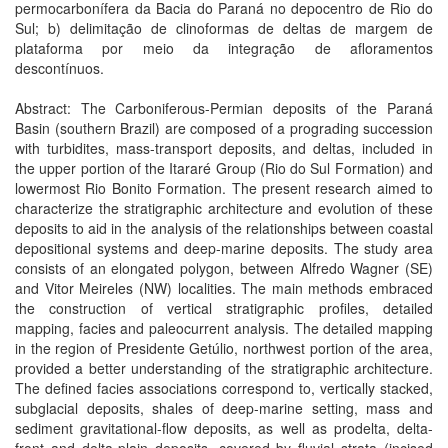
permocarbonífera da Bacia do Paraná no depocentro de Rio do
Sul; b) delimitação de clinoformas de deltas de margem de
plataforma por meio da integração de afloramentos
descontínuos.
Abstract: The Carboniferous-Permian deposits of the Paraná
Basin (southern Brazil) are composed of a prograding succession
with turbidites, mass-transport deposits, and deltas, included in
the upper portion of the Itararé Group (Rio do Sul Formation) and
lowermost Rio Bonito Formation. The present research aimed to
characterize the stratigraphic architecture and evolution of these
deposits to aid in the analysis of the relationships between coastal
depositional systems and deep-marine deposits. The study area
consists of an elongated polygon, between Alfredo Wagner (SE)
and Vitor Meireles (NW) localities. The main methods embraced
the construction of vertical stratigraphic profiles, detailed
mapping, facies and paleocurrent analysis. The detailed mapping
in the region of Presidente Getúlio, northwest portion of the area,
provided a better understanding of the stratigraphic architecture.
The defined facies associations correspond to, vertically stacked,
subglacial deposits, shales of deep-marine setting, mass and
sediment gravitational-flow deposits, as well as prodelta, delta-