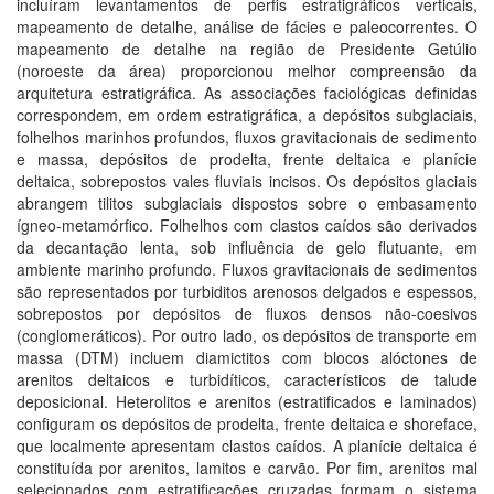
incluíram levantamentos de perfis estratigráficos verticais,
mapeamento de detalhe, análise de fácies e paleocorrentes. O
mapeamento de detalhe na região de Presidente Getúlio
(noroeste da área) proporcionou melhor compreensão da
arquitetura estratigráfica. As associações faciológicas definidas
correspondem, em ordem estratigráfica, a depósitos subglaciais,
folhelhos marinhos profundos, fluxos gravitacionais de sedimento
e massa, depósitos de prodelta, frente deltaica e planície
deltaica, sobrepostos vales fluviais incisos. Os depósitos glaciais
abrangem tilitos subglaciais dispostos sobre o embasamento
ígneo-metamórfico. Folhelhos com clastos caídos são derivados
da decantação lenta, sob influência de gelo flutuante, em
ambiente marinho profundo. Fluxos gravitacionais de sedimentos
são representados por turbiditos arenosos delgados e espessos,
sobrepostos por depósitos de fluxos densos não-coesivos
(conglomeráticos). Por outro lado, os depósitos de transporte em
massa (DTM) incluem diamictitos com blocos alóctones de
arenitos deltaicos e turbidíticos, característicos de talude
deposicional. Heterolitos e arenitos (estratificados e laminados)
configuram os depósitos de prodelta, frente deltaica e shoreface,
que localmente apresentam clastos caídos. A planície deltaica é
constituída por arenitos, lamitos e carvão. Por fim, arenitos mal
selecionados com estratificações cruzadas formam o sistema