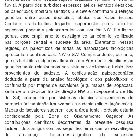
fluvial. A partir dos turbiditos espessos até os estratos deltaicos,
os paleofluxos mostram sentidos S e SW e confirmam a relação
genética entre esses depósitos, abaixo dos vales incisos.
Contudo, os turbiditos delgados, superpostos pelos turbiditos
espessos, possuem paleocorrentes com sentido NW. Em linhas
gerais, esse empilhamento estratigráfico também foi verificado
nas porções central e sudeste da área. Entretanto, nessas
regiões, os paleofluxos de todas as associações faciológicas
apresentam sentidos para NW e SW. Compreende-se, portanto,
que os turbiditos delgados aflorantes em Presidente Getúlio estão
geneticamente relacionados aos sistemas deltaicos e turbidíticos
provenientes de sudeste. A configuração paleogeográfica
deduzida a partir da análise faciológica e dos paleofluxos, e
confirmada por mapas de isovalores (e.g. mapas de isópacas),
seria de um depocentro de direção NW-SE (Depocentro de Rio
do Sul) preenchido por sistemas deltaicos provenientes de
nordeste (alimentação transversal) e sudeste (alimentação axial).
Mapas de isovalores sugerem que a área fonte nordeste estaria
condicionada pela Zona de Cisalhamento Caçador. As
contribuições científicas decorrentes da presente pesquisa
incluem dois artigos com as seguintes temáticas: a) reavaliação
do arcabouço tectono-estratigráfico da sucessão