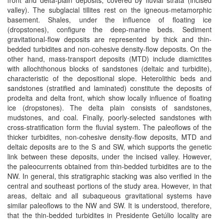
front and delta-plain deposits, covered by fluvial strata (incised
valley). The subglacial tillites rest on the igneous-metamorphic
basement. Shales, under the influence of floating ice
(dropstones), configure the deep-marine beds. Sediment
gravitational-flow deposits are represented by thick and thin-
bedded turbidites and non-cohesive density-flow deposits. On the
other hand, mass-transport deposits (MTD) include diamictites
with allochthonous blocks of sandstones (deltaic and turbidite),
characteristic of the depositional slope. Heterolithic beds and
sandstones (stratified and laminated) constitute the deposits of
prodelta and delta front, which show locally influence of floating
ice (dropstones). The delta plain consists of sandstones,
mudstones, and coal. Finally, poorly-selected sandstones with
cross-stratification form the fluvial system. The paleoflows of the
thicker turbidites, non-cohesive density-flow deposits, MTD and
deltaic deposits are to the S and SW, which supports the genetic
link between these deposits, under the incised valley. However,
the paleocurrents obtained from thin-bedded turbidites are to the
NW. In general, this stratigraphic stacking was also verified in the
central and southeast portions of the study area. However, in that
areas, deltaic and all subaqueous gravitational systems have
similar paleoflows to the NW and SW. It is understood, therefore,
that the thin-bedded turbidites in Presidente Getúlio locality are