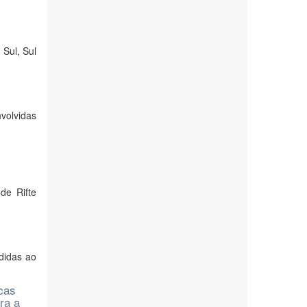
Sul, Sul
volvidas
de Rifte
didas ao
cas
ra a