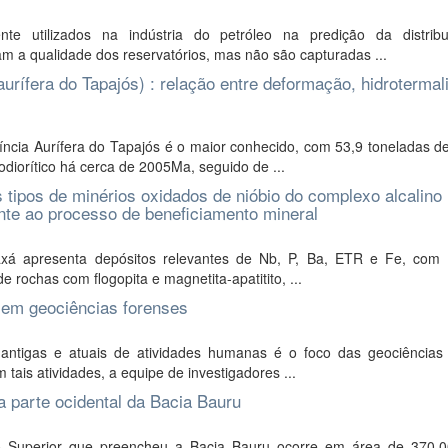
e utilizados na indústria do petróleo na predição da distrib
m a qualidade dos reservatórios, mas não são capturadas ...
aurífera do Tapajós) : relação entre deformação, hidroterma
íncia Aurífera do Tapajós é o maior conhecido, com 53,9 toneladas d
iorítico há cerca de 2005Ma, seguido de ...
tipos de minérios oxidados de nióbio do complexo alcalino
ente ao processo de beneficiamento mineral
xá apresenta depósitos relevantes de Nb, P, Ba, ETR e Fe, com 
e rochas com flogopita e magnetita-apatitito, ...
 em geociências forenses
antigas e atuais de atividades humanas é o foco das geociências 
 tais atividades, a equipe de investigadores ...
a parte ocidental da Bacia Bauru
o Superior que preencheu a Bacia Bauru ocorre em área de 370.