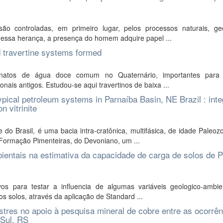
 controladas, em primeiro lugar, pelos processos naturais, geo
a essa herança, a presença do homem adquire papel ...
 travertine systems formed
bonatos de água doce comum no Quaternário, importantes para
ais antigos. Estudou-se aqui travertinos de baixa ...
ical petroleum systems in Parnaíba Basin, NE Brazil : inte
n vitrinite
do Brasil, é uma bacia intra-cratônica, multifásica, de idade Paleoz
Formação Pimenteiras, do Devoniano, um ...
bientais na estimativa da capacidade de carga de solos de P
os para testar a influencia de algumas variáveis geologico-ambie
 solos, através da aplicação de Standard ...
stres no apoio à pesquisa mineral de cobre entre as ocorrê
 Sul, RS