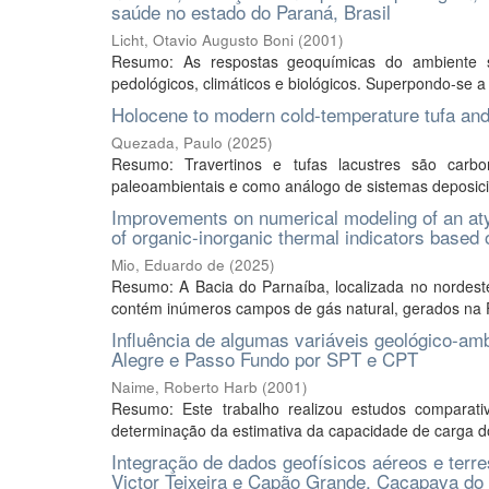
saúde no estado do Paraná, Brasil
Licht, Otavio Augusto Boni
(
2001
)
Resumo: As respostas geoquímicas do ambiente são
pedológicos, climáticos e biológicos. Superpondo-se 
Holocene to modern cold-temperature tufa and
Quezada, Paulo
(
2025
)
Resumo: Travertinos e tufas lacustres são car
paleoambientais e como análogo de sistemas deposicion
Improvements on numerical modeling of an atyp
of organic-inorganic thermal indicators based o
Mio, Eduardo de
(
2025
)
Resumo: A Bacia do Parnaíba, localizada no nordeste 
contém inúmeros campos de gás natural, gerados na 
Influência de algumas variáveis geológico-am
Alegre e Passo Fundo por SPT e CPT
Naime, Roberto Harb
(
2001
)
Resumo: Este trabalho realizou estudos comparativ
determinação da estimativa da capacidade de carga dos
Integração de dados geofísicos aéreos e terre
Victor Teixeira e Capão Grande, Caçapava do