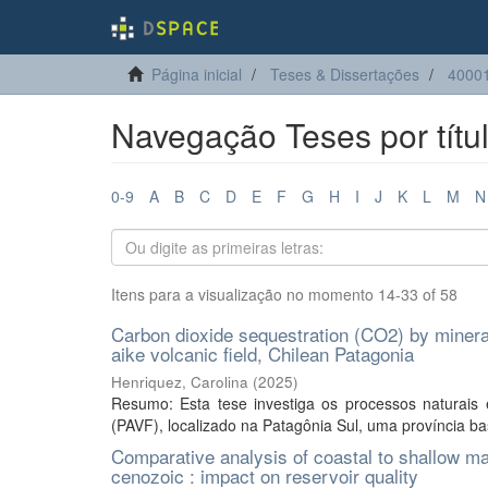
Página inicial
Teses & Dissertações
4000
Navegação Teses por títu
0-9
A
B
C
D
E
F
G
H
I
J
K
L
M
N
Itens para a visualização no momento 14-33 of 58
Carbon dioxide sequestration (CO2) by mineral 
aike volcanic field, Chilean Patagonia
Henriquez, Carolina
(
2025
)
Resumo: Esta tese investiga os processos naturais
(PAVF), localizado na Patagônia Sul, uma província bas
Comparative analysis of coastal to shallow 
cenozoic : impact on reservoir quality