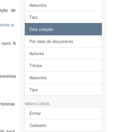
Assuntos
uição de
Tipo
lismo e
Esta coleção
Por data do documento
e ouro. A
Autores
Títulos
minérios
Assuntos
Tipo
forense.
MINHA CONTA
Entrar
Cadastro
000 km2,