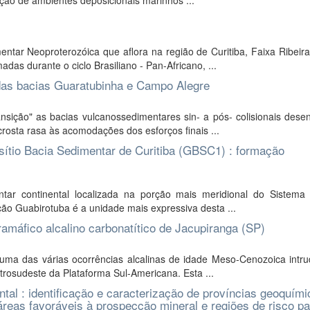
ição de ambientes deposicionais marinhos ...
r Neoproterozóica que aflora na região de Curitiba, Faixa Ribeira 
as durante o ciclo Brasiliano - Pan-Africano, ...
 das bacias Guaratubinha e Campo Alegre
ição" as bacias vulcanossedimentares sin- a pós- colisionais desen
osta rasa às acomodações dos esforços finais ...
sítio Bacia Sedimentar de Curitiba (GBSC1) : formação
ar continental localizada na porção mais meridional do Sistema 
ão Guabirotuba é a unidade mais expressiva desta ...
amáfico alcalino carbonatítico de Jacupiranga (SP)
ma das várias ocorrências alcalinas de idade Meso-Cenozoica intru
rosudeste da Plataforma Sul-Americana. Esta ...
tal : identificação e caracterização de províncias geoquími
áreas favoráveis à prospecção mineral e regiões de risco pa