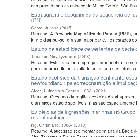
compreendendo os estados de Minas Gerais, São Paulo
Estratigrafia e geoquímica da sequência de l
(PR)
Costa, Juliana
(
2015
)
Resumo: A Província Magmática do Paraná (PMP), um
km² e distribui-se, em sua maior parte, nos estados do
Estudo da estabilidade de vertentes da bacia d
Tabalipa, Ney Lyzandro
(
2008
)
Resumo: Este trabalho emprega um modelo matemáti
gera um procedimento voltado ao estudo dos fatores de
Estudo geofísico da transição continente-ocean
newfoundland : paleorreconstrução e implicaç
Alves, Luizemara Soares, 1983-
(
2021
)
Resumo: O estudo da região oceânica distal apresent
e sísmicos estão disponíveis, mas são espacialmente
Evidências de ingressões marinhas no Grupo
microfaciológica
Ng, Christiano, 1988-
(
2019
)
Resumo: A sucessão sedimentar permiana da Bacia do 