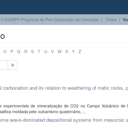
1016028P5 Programa de Pós-Graduação em Geologia
Teses
Na
lo
O
P
Q
R
S
T
U
V
W
X
Y
Z
Ir
carbonation and its relation to weathering of mafic rocks, p
 e experimentais de mineralização de CO2 no Campo Vulcânico de P
áltica moldada pelo vulcanismo quaternário, ...
marine wave-dominated depositional systems from mesozoic 