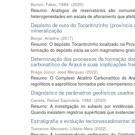
Berton, Fábio, 1989-
(
2020
)
Resumo: Análogos de reservatórios são comument
heterogeneidades em escala de afloramento que afeta
Depósito de ouro do Tocantinzinho (província 
mineralização
Borgo, Ariadne
(
2017
)
Resumo: O depósito Tocantinzinho localizado na Prov
formação do depósito inicia-se com magmatismo granod
Determinação dos processos de formação dos 
carbonatítico de Araxá e suas implicações fr
Braga Júnior, José Marques
(
2022
)
Resumo: O Complexo Alcalino Carbonatítico de Ara
regolíticos e saprolíticos formados pelo intemperismo d
Diagnóstico de parâmetros geofísicos usados
Canata, Rafael Espindola, 1982-
(
2020
)
Resumo: A investigação no subsolo por evidências 
Quando inexistem registros superficiais que evidenciem
Estratigrafia e evolução tectonossedimentar d
Tcacenco-Manzano, Liliane Maia
(
2022
)
Resumo: A supersequência sedimentar do Cretáce