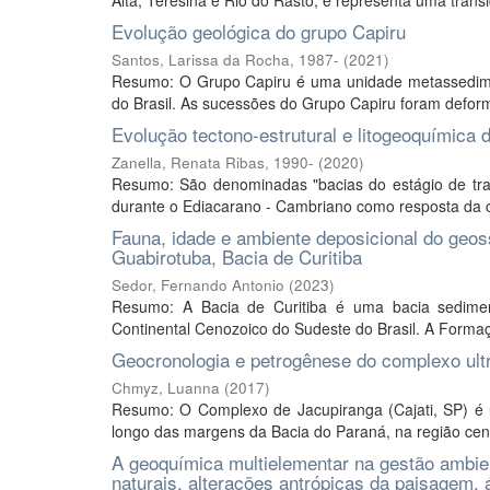
Alta, Teresina e Rio do Rasto, e representa uma trans
Evolução geológica do grupo Capiru
Santos, Larissa da Rocha, 1987-
(
2021
)
Resumo: O Grupo Capiru é uma unidade metassedimenta
do Brasil. As sucessões do Grupo Capiru foram deformad
Evolução tectono-estrutural e litogeoquímica
Zanella, Renata Ribas, 1990-
(
2020
)
Resumo: São denominadas "bacias do estágio de trans
durante o Ediacarano - Cambriano como resposta da cr
Fauna, idade e ambiente deposicional do geos
Guabirotuba, Bacia de Curitiba
Sedor, Fernando Antonio
(
2023
)
Resumo: A Bacia de Curitiba é uma bacia sediment
Continental Cenozoico do Sudeste do Brasil. A Formaç
Geocronologia e petrogênese do complexo ultr
Chmyz, Luanna
(
2017
)
Resumo: O Complexo de Jacupiranga (Cajati, SP) é u
longo das margens da Bacia do Paraná, na região cent
A geoquímica multielementar na gestão ambien
naturais, alterações antrópicas da paisagem, 