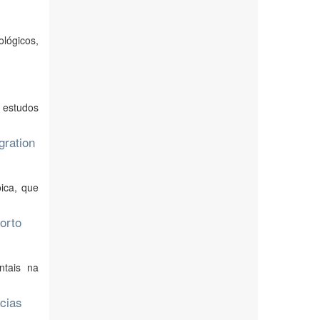
lógicos,
 estudos
gration
oica, que
orto
ntais na
ncias