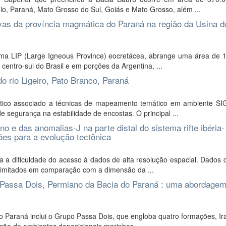
, Paraná, Mato Grosso do Sul, Goiás e Mato Grosso, além ...
avas da província magmática do Paraná na região da Usina de
a LIP (Large Igneous Province) eocretácea, abrange uma área de 1
 centro-sul do Brasil e em porções da Argentina, ...
o rio Ligeiro, Pato Branco, Paraná
co associado a técnicas de mapeamento temático em ambiente SIG
 segurança na estabilidade de encostas. O principal ...
o e das anomalias-J na parte distal do sistema rifte ibéria-
ões para a evolução tectônica
a a dificuldade do acesso à dados de alta resolução espacial. Dados
 limitados em comparação com a dimensão da ...
 Passa Dois, Permiano da Bacia do Paraná : uma abordage
Paraná inclui o Grupo Passa Dois, que engloba quatro formações, Ira