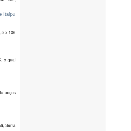
 Itaipu
,5 x 106
, o qual
 de poços
m
ti, Serra