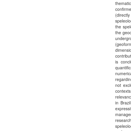
themati
confirme
(directl
speleolo
the spel
the geod
undergr
(geoform
dimensi
contribu
is conc
quantifi
numerica
regardin
not excl
contexts
relevanc
in Brazi
express
managem
researc
speleol