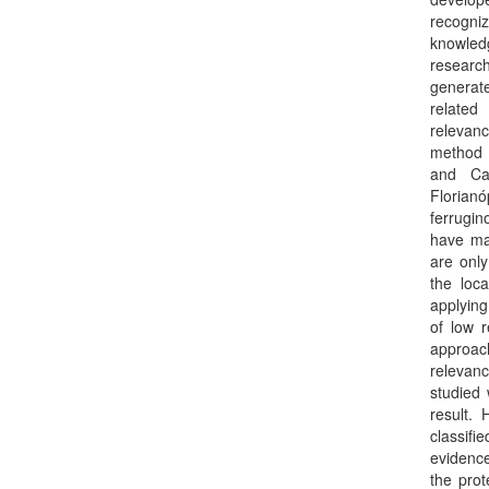
recogniz
knowledg
research
generate
related
relevanc
method w
and Cas
Florian
ferrugin
have max
are only
the loc
applying
of low r
approac
relevanc
studied 
result.
classifi
evidence
the prot