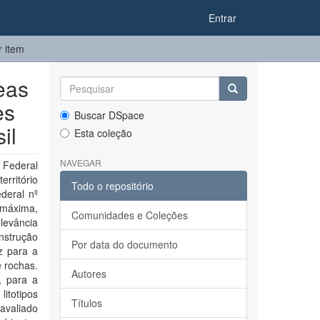
Entrar
r item
eas
es
Buscar DSpace
il
Esta coleção
NAVEGAR
 Federal
rritório
Todo o repositório
ederal nº
 máxima,
Comunidades e Coleções
levância
Instrução
Por data do documento
z para a
e rochas.
Autores
, para a
litotipos
Títulos
 avaliado