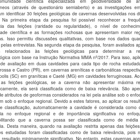
omunidade científica especializada em geodiversidade de am
âneos (através de questionário semiaberto) e as investigações 
am identificar 30 feições geológicas de cavernas desenvolvidas nos d
os. Na primeira etapa da pesquisa foi possível reconhecer a frequ
cia das feições (raridade ou regularidade), o nível de conheci
ade científica e as formações rochosas que apresentam maior reg
as. Isso permitiu discussões qualitativas, com base nos dados quant
 pelas entrevistas. Na segunda etapa da pesquisa, foram avaliados a
os relacionados às feições geológicas para determinar a re
lógica com base na Instrução Normativa MMA nº/2017. Para isso, apli
de avaliação em duas cavidades para cada tipo de rocha estudad
rossa e Castro (PR), em cavernas areníticas e carbonáticas respecti
polis (SC) em graníticas e Caeté (MG) em cavidades ferruginosas. Ao
as feições geológicas, se a caverna não apresentar máxima re
icamente, ela será classificada como de baixa relevância. São ape
e atributos de geoformas considerados na lei pela análise sob o enfo
 sob o enfoque regional. Devido a estes fatores, ao aplicar os resu
e classificação, automaticamente a cavidade é considerada como 
cia no enfoque regional e de importância significativa no enfoqu
bilitando que a caverna possa ser classificada como de média
ia. Desta maneira, quando na avaliação restrita apenas das feições,
es estudadas foram classificadas como de baixa relevância, pois
o resultado minimamente significativo. No entanto, estas cavernas a