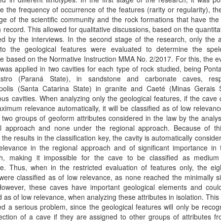
e the frequency of occurrence of the features (rarity or regularity), the
e of the scientific community and the rock formations that have the
 record. This allowed for qualitative discussions, based on the quantita
d by the interviews. In the second stage of the research, only the a
 to the geological features were evaluated to determine the spele
e based on the Normative Instruction MMA No. 2/2017. For this, the e
as applied in two cavities for each type of rock studied, being Pon
tro (Paraná State), in sandstone and carbonate caves, respe
ópolis (Santa Catarina State) in granite and Caeté (Minas Gerais S
ous cavities. When analyzing only the geological features, if the cave
imum relevance automatically, it will be classified as of low relevan
 two groups of geoform attributes considered in the law by the analy
al approach and none under the regional approach. Because of th
 the results in the classification key, the cavity is automatically conside
elevance in the regional approach and of significant importance in 
h, making it impossible for the cave to be classified as medium
e. Thus, when in the restricted evaluation of features only, the ei
were classified as of low relevance, as none reached the minimally si
 However, these caves have important geological elements and coul
ed as of low relevance, when analyzing these attributes in isolation. This 
d a serious problem, since the geological features will only be recog
ection of a cave if they are assigned to other groups of attributes f