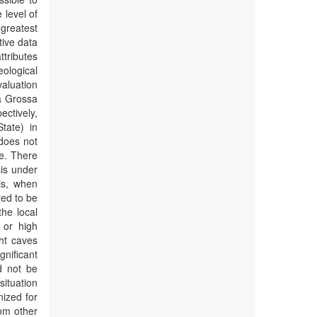
 level of
 greatest
tive data
ttributes
ological
valuation
ta Grossa
ctively,
tate) in
 does not
ce. There
sis under
is, when
red to be
the local
 or high
ght caves
gnificant
d not be
situation
nized for
rom other