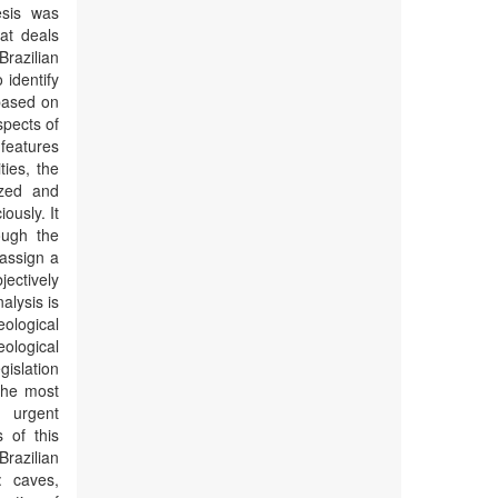
esis was
hat deals
Brazilian
 identify
 based on
spects of
features
ies, the
ized and
ously. It
ough the
 assign a
jectively
alysis is
ological
eological
gislation
 the most
e urgent
 of this
razilian
: caves,