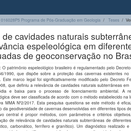
1016028P5 Programa de Pós-Graduação em Geologia
Teses
Ve
o de cavidades naturais subterrân
evância espeleológica em diferent
equadas de geoconservação no Bras
 O patrimônio espeleológico brasileiro é regulamentado pelo Decreto
56/1990, que dispõe sobre a proteção das cavernas existentes no te
. Este marco legal foi significativamente modificado pelo Decreto F
008, que definiu a relevância de cavidades naturais subterrâneas em
édia e baixa para o processo de licenciamento ambiental. A re
ógica deve ser classificada de acordo com o método estabelecido na 
va MMA Nº2/2017. Esta pesquisa questiona se este método é efica
o da geodiversidade de cavernas desenvolvidas em diferentes tipos d
ivo central é propor métodos, com parâmetros e critérios objetivos
cação de relevância de cavidades naturais subterrâneas de diferentes 
lástico, carbonático, ferrífero e granítico). Um diagnóstico realizado e