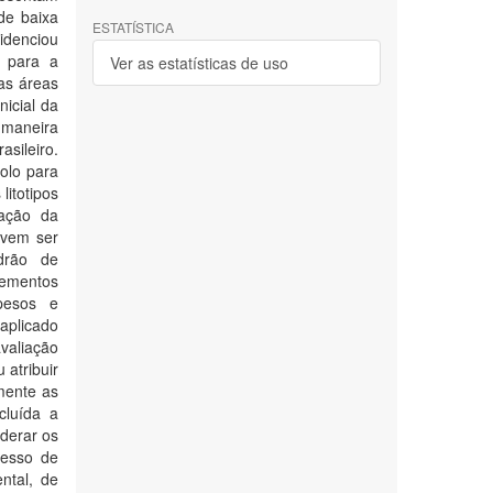
de baixa
ESTATÍSTICA
videnciou
s para a
Ver as estatísticas de uso
as áreas
nicial da
 maneira
asileiro.
olo para
litotipos
nação da
evem ser
adrão de
lementos
pesos e
aplicado
valiação
 atribuir
mente as
cluída a
derar os
cesso de
ntal, de