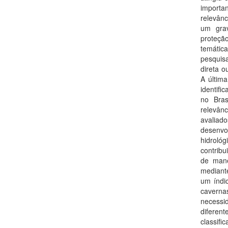
importa
relevânc
um grav
proteçã
temática
pesquis
direta o
A últim
identifi
no Bras
relevân
avaliad
desenvo
hidrol
contribu
de mane
mediante
um índic
caverna
necessid
diferen
classif