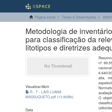
Página inicial
Teses & Dissertações
4000
Metodologia de inventári
para classificação da rel
litotipos e diretrizes ad
Resumo:
nº 99.5
nacional
6.640/2
alta, m
espeleol
Visualizar/
Abrir
Normati
R - T - LAIS LUANA
avaliaçã
MASSUQUETO.pdf (13.80Mb)
O objet
classifi
(silicic
Data