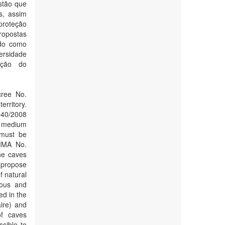
stão que
s, assim
proteção
propostas
ndo como
ersidade
ração do
cree No.
erritory.
640/2008
h, medium
 must be
 MMA No.
the caves
o propose
f natural
erous and
ed in the
ire) and
of caves
ssible to