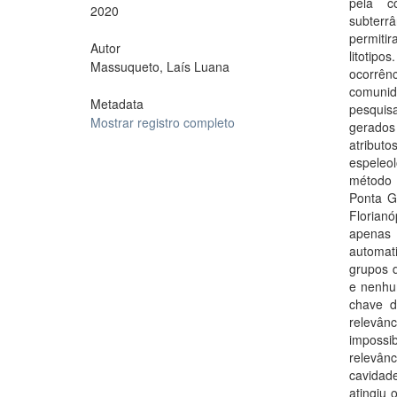
pela c
2020
subterr
permitir
Autor
litotip
Massuqueto, Laís Luana
ocorrên
comunid
Metadata
pesquis
Mostrar registro completo
gerados
atribut
espeleo
método 
Ponta G
Florianó
apenas 
automat
grupos d
e nenhum
chave d
relevân
impossi
relevânc
cavidad
atingiu 