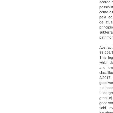
acordo c
possibi
como os
pela leg
de atua
princíp
subterr
patrimôn
Abstrac
99.556/1
This le
which de
and low
classif
2/2017. 
geodiver
methods,
undergro
granitic
geodive
field i
develope