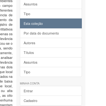
bientes
Assuntos
em campo
iferentes
Tipo
ência de
mento da
Esta coleção
istro de
itativos
Por data do documento
penas os
levância
Autores
cou-se o
a, sendo
Títulos
vamente,
 analisar
levância
Assuntos
nas dois
que local
Tipo
ltados na
de baixa
MINHA CONTA
e local,
 ou alta
Entrar
 as oito
 nenhuma
Cadastro
presentam