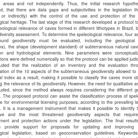
c areas and not independently. Thus, the initial research hypoth
d, that there are data gaps and subjectivities in the legislation t
y or indirectly) with the control of the use and protection of the 
gical heritage. The last stage of this research developed a protocol to
eological relevance of caves formed in different lithotypes in Brazil,
iversity assessment. To determine the speleological relevance, four a
ound geodiversity must be evaluated, including the geological 
s), the shape (development standard) of subterraneous natural cavit
on and hydrological elements. Nine parameters were conceptual
tions were defined numerically so that the protocol can be applied judici
luded that the realization of an inventory and the evaluation thr
cation of the 10 aspects of the subterraneous geodiversity allowed to
l index as a result, making it possible to classify the caves more ob
g the relevance of its geodiversity. However, the need for qualitative an
uded, since the method always requires considering the different ge
. The proposed protocol can assist the classification process of spel
e for environmental licensing purposes, according to the prevailing le
l. It is a management instrumentl that makes it possible to identify
ive and the most threatened geodiversity aspects that requir
ent and protection actions under the legislation. The final results
h provide support for proposals for updating and improving B
ogical legislation, based on geoconservation guidelines. Keywords