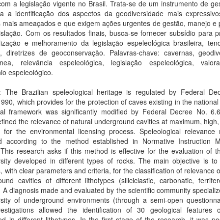
om a legislação vigente no Brasil. Trata-se de um instrumento de ge
lita a identificação dos aspectos da geodiversidade mais expressivo
 mais ameaçados e que exigem ações urgentes de gestão, manejo e 
islação. Com os resultados finais, busca-se fornecer subsídio para 
lização e melhoramento da legislação espeleológica brasileira, te
io, diretrizes de geoconservação. Palavras-chave: cavernas, geodiv
ânea, relevância espeleológica, legislação espeleológica, valo
io espeleológico.
t: The Brazilian speleological heritage is regulated by Federal De
990, which provides for the protection of caves existing in the national t
gal framework was significantly modified by Federal Decree No. 6.
fined the relevance of natural underground cavities at maximum, hig
 for the environmental licensing process. Speleological relevance
ied according to the method established in Normative Instruction
This research asks if this method is effective for the evaluation of 
sity developed in different types of rocks. The main objective is t
 with clear parameters and criteria, for the classification of relevance o
und cavities of different lithotypes (siliciclastic, carbonatic, ferrif
). A diagnosis made and evaluated by the scientific community specializ
rsity of underground environments (through a semi-open questionna
nvestigations allowed the identification of 30 geological features 
d in different lithotypes. In the first stage of the research, it was po