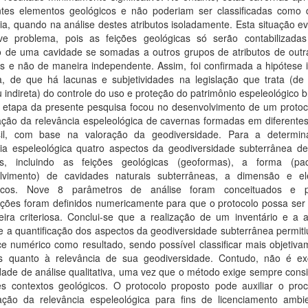
ntes elementos geológicos e não poderiam ser classificadas como 
ia, quando na análise destes atributos isoladamente. Esta situação e
e problema, pois as feições geológicas só serão contabilizada
o de uma cavidade se somadas a outros grupos de atributos de outr
s e não de maneira independente. Assim, foi confirmada a hipótese i
a, de que há lacunas e subjetividades na legislação que trata (de
u indireta) do controle do uso e proteção do patrimônio espeleológico br
a etapa da presente pesquisa focou no desenvolvimento de um protoc
cação da relevância espeleológica de cavernas formadas em diferentes 
il, com base na valoração da geodiversidade. Para a determi
cia espeleológica quatro aspectos da geodiversidade subterrânea d
os, incluindo as feições geológicas (geoformas), a forma (p
lvimento) de cavidades naturais subterrâneas, a dimensão e e
ógicos. Nove 8 parâmetros de análise foram conceituados e 
ições foram definidos numericamente para que o protocolo possa ser 
ira criteriosa. Conclui-se que a realização de um inventário e a a
 a quantificação dos aspectos da geodiversidade subterrânea permitiu
e numérico como resultado, sendo possível classificar mais objetiva
s quanto à relevância de sua geodiversidade. Contudo, não é ex
ade de análise qualitativa, uma vez que o método exige sempre consi
tes contextos geológicos. O protocolo proposto pode auxiliar o pro
icação da relevância espeleológica para fins de licenciamento ambie