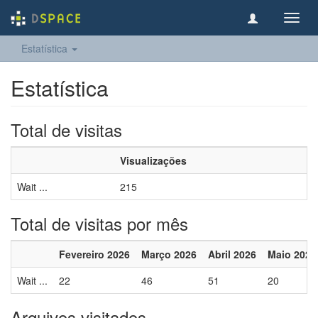
Toggl
navig
Estatística
Estatística
Total de visitas
Visualizações
Wait ...
215
Total de visitas por mês
Fevereiro 2026
Março 2026
Abril 2026
Maio 2026
Wait ...
22
46
51
20
Arquivos visitados