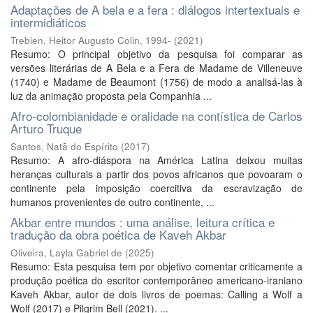
Adaptações de A bela e a fera : diálogos intertextuais e
intermidiáticos
Trebien, Heitor Augusto Colin, 1994-
(
2021
)
Resumo: O principal objetivo da pesquisa foi comparar as
versões literárias de A Bela e a Fera de Madame de Villeneuve
(1740) e Madame de Beaumont (1756) de modo a analisá-las à
luz da animação proposta pela Companhia ...
Afro-colombianidade e oralidade na contística de Carlos
Arturo Truque
Santos, Natã do Espírito
(
2017
)
Resumo: A afro-diáspora na América Latina deixou muitas
heranças culturais a partir dos povos africanos que povoaram o
continente pela imposição coercitiva da escravização de
humanos provenientes de outro continente, ...
Akbar entre mundos : uma análise, leitura crítica e
tradução da obra poética de Kaveh Akbar
Oliveira, Layla Gabriel de
(
2025
)
Resumo: Esta pesquisa tem por objetivo comentar criticamente a
produção poética do escritor contemporâneo americano-iraniano
Kaveh Akbar, autor de dois livros de poemas: Calling a Wolf a
Wolf (2017) e Pilgrim Bell (2021). ...