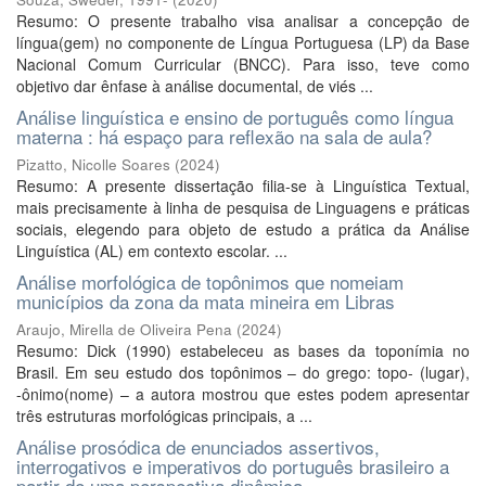
Resumo: O presente trabalho visa analisar a concepção de
língua(gem) no componente de Língua Portuguesa (LP) da Base
Nacional Comum Curricular (BNCC). Para isso, teve como
objetivo dar ênfase à análise documental, de viés ...
Análise linguística e ensino de português como língua
materna : há espaço para reflexão na sala de aula?
Pizatto, Nicolle Soares
(
2024
)
Resumo: A presente dissertação filia-se à Linguística Textual,
mais precisamente à linha de pesquisa de Linguagens e práticas
sociais, elegendo para objeto de estudo a prática da Análise
Linguística (AL) em contexto escolar. ...
Análise morfológica de topônimos que nomeiam
municípios da zona da mata mineira em Libras
Araujo, Mirella de Oliveira Pena
(
2024
)
Resumo: Dick (1990) estabeleceu as bases da toponímia no
Brasil. Em seu estudo dos topônimos – do grego: topo- (lugar),
-ônimo(nome) – a autora mostrou que estes podem apresentar
três estruturas morfológicas principais, a ...
Análise prosódica de enunciados assertivos,
interrogativos e imperativos do português brasileiro a
partir de uma perspectiva dinâmica