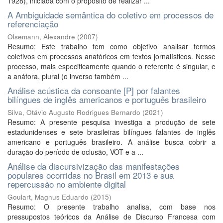
1928), iniciada com o propósito de realizar ...
A Ambiguidade semântica do coletivo em processos de
referenciação
Olsemann, Alexandre
(
2007
)
Resumo: Este trabalho tem como objetivo analisar termos
coletivos em processos anafóricos em textos jornalísticos. Nesse
processo, mais especificamente quando o referente é singular, e
a anáfora, plural (o inverso também ...
Análise acústica da consoante [P] por falantes
bilíngues de inglês americanos e português brasileiro
Silva, Otávio Augusto Rodrigues Bernardo
(
2021
)
Resumo: A presente pesquisa investiga a produção de sete
estadunidenses e sete brasileiras bilíngues falantes de inglês
americano e português brasileiro. A análise busca cobrir a
duração do período de oclusão, VOT e a ...
Análise da discursivização das manifestações
populares ocorridas no Brasil em 2013 e sua
repercussão no ambiente digital
Goulart, Magnus Eduardo
(
2015
)
Resumo: O presente trabalho analisa, com base nos
pressupostos teóricos da Análise de Discurso Francesa com