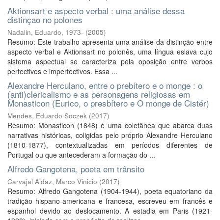
Aktionsart e aspecto verbal : uma análise dessa
distinçao no polones
Nadalin, Eduardo, 1973-
(
2005
)
Resumo: Este trabalho apresenta uma análise da distinção entre
aspecto verbal e Aktionsart no polonês, uma língua eslava cujo
sistema aspectual se caracteriza pela oposição entre verbos
perfectivos e imperfectivos. Essa ...
Alexandre Herculano, entre o prebítero e o monge : o
(anti)clericalismo e as personagens religiosas em
Monasticon (Eurico, o presbítero e O monge de Cistér)
Mendes, Eduardo Soczek
(
2017
)
Resumo: Monasticon (1848) é uma coletânea que abarca duas
narrativas históricas, coligidas pelo próprio Alexandre Herculano
(1810-1877), contextualizadas em períodos diferentes de
Portugal ou que antecederam a formação do ...
Alfredo Gangotena, poeta em trânsito
Carvajal Aldaz, Marco Vinicio
(
2017
)
Resumo: Alfredo Gangotena (1904-1944), poeta equatoriano da
tradição hispano-americana e francesa, escreveu em francês e
espanhol devido ao deslocamento. A estadia em Paris (1921-