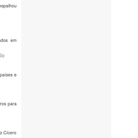
espalhou
ados em
lo
países e
iros para
o Cícero