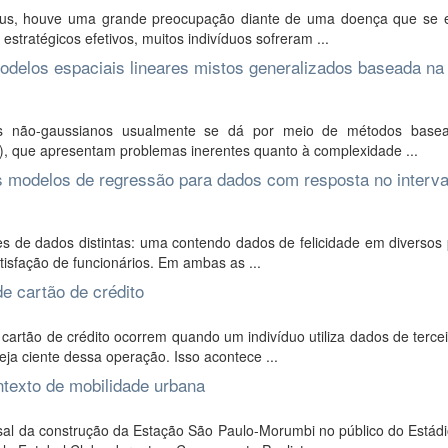
vírus, houve uma grande preocupação diante de uma doença que se 
tratégicos efetivos, muitos indivíduos sofreram ...
delos espaciais lineares mistos generalizados baseada na
os não-gaussianos usualmente se dá por meio de métodos base
 que apresentam problemas inerentes quanto à complexidade ...
s modelos de regressão para dados com resposta no interva
s de dados distintas: uma contendo dados de felicidade em diversos 
tisfação de funcionários. Em ambas as ...
de cartão de crédito
cartão de crédito ocorrem quando um indivíduo utiliza dados de terce
eja ciente dessa operação. Isso acontece ...
ntexto de mobilidade urbana
al da construção da Estação São Paulo-Morumbi no público do Estádi