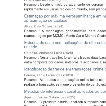
Resumo : Desde o início do atual surto de corona
rapidamente em várias regiões do mundo, sem planos es
Estimação por máxima verossimilhança em mo
aproximação de Laplace
Alves, Caio Gomes
(
2024
)
Resumo : A modelagem geoestatística para dad
reamostragem por MCMC (Monte Carlo Markov Chain),
Estudos de caso com aplicações de diferente
unitário
Cordeiro, Andressa Luiza
(
2025
)
Resumo : Neste trabalho, foram analisadas duas base
outra composta por dados sintéticos relacionados à sa
Identificação de fraude em transações online 
Pereira, Fábio Fernandes
(
2023
)
Resumo : As fraudes em transações online feitas com 
realizar a transação, sem que o detentor do cartão est
Métodos de inferência causal aplicados ao co
Aquino, Vinicius Gabriel de
(
2025
)
Resumo : O presente estudou analisou o impacto caus