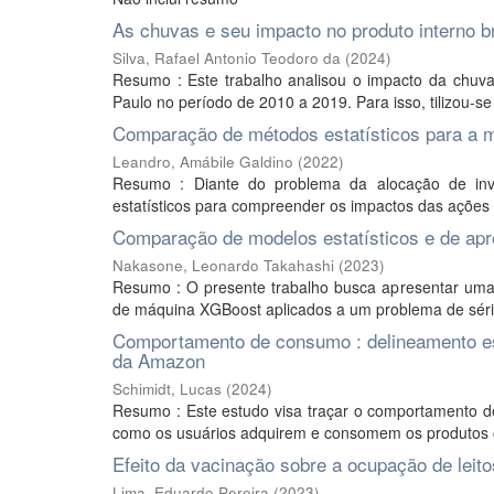
As chuvas e seu impacto no produto interno b
Silva, Rafael Antonio Teodoro da
(
2024
)
Resumo : Este trabalho analisou o impacto da chuva
Paulo no período de 2010 a 2019. Para isso, tilizou-
Comparação de métodos estatísticos para a 
Leandro, Amábile Galdino
(
2022
)
Resumo : Diante do problema da alocação de inve
estatísticos para compreender os impactos das ações
Comparação de modelos estatísticos e de apr
Nakasone, Leonardo Takahashi
(
2023
)
Resumo : O presente trabalho busca apresentar uma
de máquina XGBoost aplicados a um problema de séri
Comportamento de consumo : delineamento estr
da Amazon
Schimidt, Lucas
(
2024
)
Resumo : Este estudo visa traçar o comportamento 
como os usuários adquirem e consomem os produtos of
Efeito da vacinação sobre a ocupação de leit
Lima, Eduardo Pereira
(
2023
)