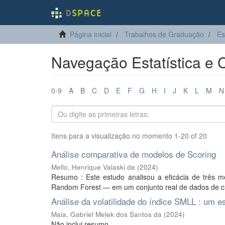
Página inicial
Trabalhos de Graduação
Es
Navegação Estatística e C
0-9
A
B
C
D
E
F
G
H
I
J
K
L
M
N
Itens para a visualização no momento 1-20 of 20
Análise comparativa de modelos de Scoring
Mello, Henrique Valaski de
(
2024
)
Resumo : Este estudo analisou a eficácia de três m
Random Forest — em um conjunto real de dados de créd
Análise da volatilidade do índice SMLL : u
Maia, Gabriel Melek dos Santos da
(
2024
)
Não inclui resumo