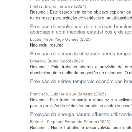
Freitas, Bruno Faria de
(
2024
)
Resumo : Este estudo tem como objetivo explorar os d
de estresse para seleção de variáveis e na utilização 
Predição de insolvência de empresas brasileir
abordagem com modelos estatísticos e de ap
Lucas, Kiron Yago Gomes
(
2025
)
Não inclui resumo
Previsão de demanda utilizando séries tempor
Graebin, Bruno Godoi
(
2024
)
Resumo : Este trabalho aborda a previsão de de
abastecimento e melhoria na gestão de estoques. O obj
Previsão de séries temporais econômicas bras
Francisco, Luiz Henrique Barretta
(
2025
)
Resumo : Este trabalho avalia a robustez e a aplic
para a previsão de séries temporais no contexto econô
Projeção da energia natural afluente utilizand
Farinelli, Stephani Fernanda Soares
(
2023
)
Resumo : Neste trabalho é desenvolvida uma meto