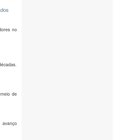
ados
dores no
s
décadas.
 meio de
o avanço