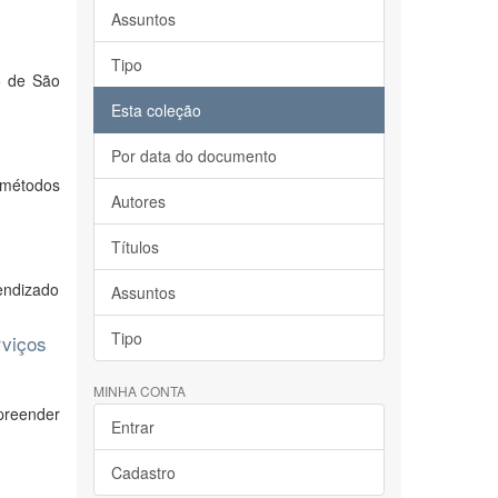
Assuntos
Tipo
o de São
Esta coleção
Por data do documento
 métodos
Autores
Títulos
endizado
Assuntos
Tipo
rviços
MINHA CONTA
preender
Entrar
Cadastro