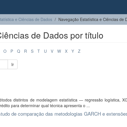
tatística e Ciências de Dados
Navegação Estatística e Ciências de D
iências de Dados por título
O
P
Q
R
S
T
U
V
W
X
Y
Z
Ir
étodos distintos de modelagem estatística — regressão logística, X
ito para determinar qual técnica apresenta o ...
m estudo de comparação das metodologias GARCH e extensõe