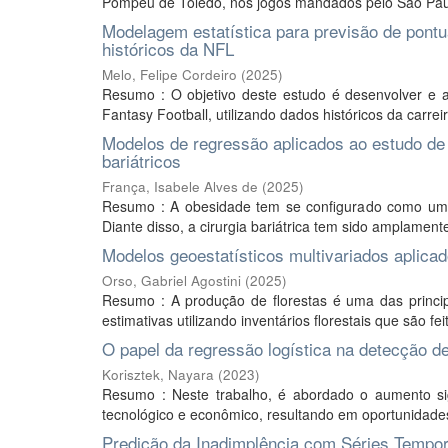
Pompeu de Toledo, nos jogos mandados pelo São Paul
Modelagem estatística para previsão de pon
históricos da NFL
Melo, Felipe Cordeiro
(
2025
)
Resumo : O objetivo deste estudo é desenvolver e a
Fantasy Football, utilizando dados históricos da carrei
Modelos de regressão aplicados ao estudo de 
bariátricos
França, Isabele Alves de
(
2025
)
Resumo : A obesidade tem se configurado como um 
Diante disso, a cirurgia bariátrica tem sido amplament
Modelos geoestatísticos multivariados aplicad
Orso, Gabriel Agostini
(
2025
)
Resumo : A produção de florestas é uma das princip
estimativas utilizando inventários florestais que são fe
O papel da regressão logística na detecção de
Korisztek, Nayara
(
2023
)
Resumo : Neste trabalho, é abordado o aumento sig
tecnológico e econômico, resultando em oportunidades
Predição da Inadimplência com Séries Tempor