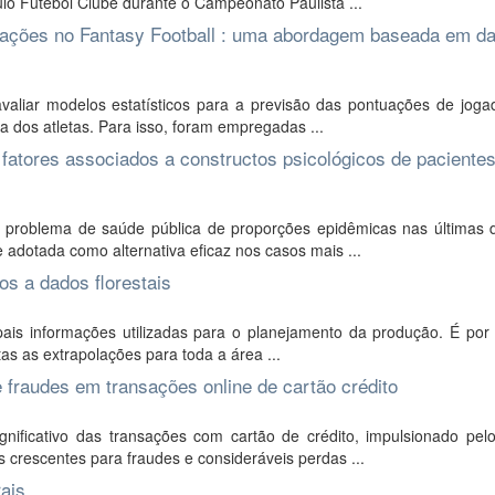
o Futebol Clube durante o Campeonato Paulista ...
tuações no Fantasy Football : uma abordagem baseada em d
valiar modelos estatísticos para a previsão das pontuações de joga
ra dos atletas. Para isso, foram empregadas ...
fatores associados a constructos psicológicos de paciente
problema de saúde pública de proporções epidêmicas nas últimas 
e adotada como alternativa eficaz nos casos mais ...
os a dados florestais
ais informações utilizadas para o planejamento da produção. É por
itas as extrapolações para toda a área ...
 fraudes em transações online de cartão crédito
nificativo das transações com cartão de crédito, impulsionado pel
 crescentes para fraudes e consideráveis perdas ...
ais