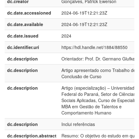
dc.creator
Gonçalves, Patrick Ewerson
dc.date.accessioned
2024-06-19T12:21:23Z
dc.date.available
2024-06-19T12:21:23Z
dc.date.issued
2024
dc.identifier.uri
https://hdl.handle.net/1884/88550
dc.description
Orientador: Prof. Dr. Germano Glufke R
dc.description
Artigo apresentado como Trabalho de
Conclusão de Curso
dc.description
Artigo (especialização) – Universidade
Federal do Paraná, Setor de Ciências
Sociais Aplicadas, Curso de Especializ
MBA em Gestão de Talentos e
Comportamento Humano
dc.description
Inclui referências
dc.description.abstract
Resumo: O objetivo do estudo em que