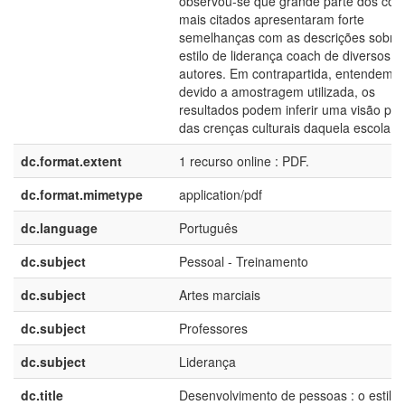
observou-se que grande parte dos cód
mais citados apresentaram forte
semelhanças com as descrições sobre
estilo de liderança coach de diversos
autores. Em contrapartida, entendemo
devido a amostragem utilizada, os
resultados podem inferir uma visão pon
das crenças culturais daquela escola
dc.format.extent
1 recurso online : PDF.
dc.format.mimetype
application/pdf
dc.language
Português
dc.subject
Pessoal - Treinamento
dc.subject
Artes marciais
dc.subject
Professores
dc.subject
Liderança
dc.title
Desenvolvimento de pessoas : o estilo 