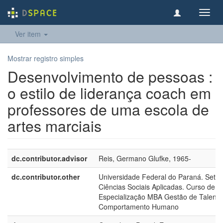
Toggl
navig
Ver item
Mostrar registro simples
Desenvolvimento de pessoas :
o estilo de liderança coach em
professores de uma escola de
artes marciais
dc.contributor.advisor
Reis, Germano Glufke, 1965-
dc.contributor.other
Universidade Federal do Paraná. Setor
Ciências Sociais Aplicadas. Curso de
Especialização MBA Gestão de Talento
Comportamento Humano