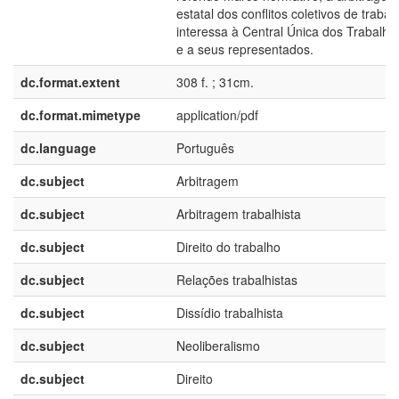
estatal dos conflitos coletivos de trabal
interessa à Central Única dos Trabalh
e a seus representados.
dc.format.extent
308 f. ; 31cm.
dc.format.mimetype
application/pdf
dc.language
Português
dc.subject
Arbitragem
dc.subject
Arbitragem trabalhista
dc.subject
Direito do trabalho
dc.subject
Relações trabalhistas
dc.subject
Dissídio trabalhista
dc.subject
Neoliberalismo
dc.subject
Direito