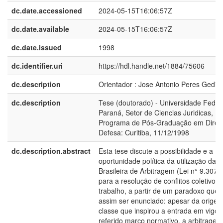
dc.date.accessioned
2024-05-15T16:06:57Z
dc.date.available
2024-05-15T16:06:57Z
dc.date.issued
1998
dc.identifier.uri
https://hdl.handle.net/1884/75606
dc.description
Orientador : Jose Antonio Peres Gediel
dc.description
Tese (doutorado) - Universidade Feder
Paraná, Setor de Ciencias Juridicas,
Programa de Pós-Graduação em Direit
Defesa: Curitiba, 11/12/1998
dc.description.abstract
Esta tese discute a possibilidade e a
oportunidade política da utilização da L
Brasileira de Arbitragem (Lei n° 9.307/
para a resolução de conflitos coletivos 
trabalho, a partir de um paradoxo que
assim ser enunciado: apesar da orige
classe que inspirou a entrada em vigor
referido marco normativo, a arbitragem