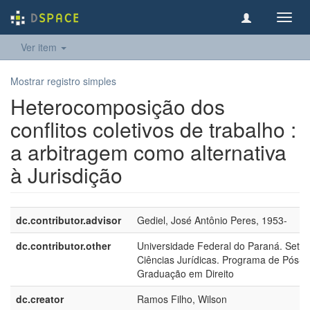
Toggl
navig
Ver item
Mostrar registro simples
Heterocomposição dos
conflitos coletivos de trabalho :
a arbitragem como alternativa
à Jurisdição
dc.contributor.advisor
Gediel, José Antônio Peres, 1953-
dc.contributor.other
Universidade Federal do Paraná. Setor
Ciências Jurídicas. Programa de Pós-
Graduação em Direito
dc.creator
Ramos Filho, Wilson