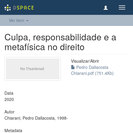
Toggl
navig
Ver item
Culpa, responsabilidade e a
metafísica no direito
Visualizar/
Abrir
Pedro Dallacosta
Chiarani.pdf (751.4Kb)
Data
2020
Autor
Chiarani, Pedro Dallacosta, 1998-
Metadata