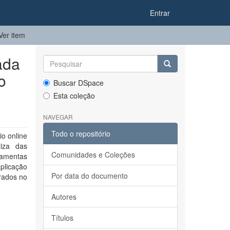
Entrar
Ver item
ada
o
Buscar DSpace
Esta coleção
NAVEGAR
Todo o repositório
o online
iza das
Comunidades e Coleções
ramentas
aplicação
Por data do documento
rados no
Autores
Títulos