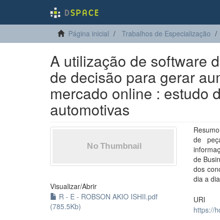
Página inicial
Trabalhos de Especialização
A utilização de software 
de decisão para gerar au
mercado online : estudo
automotivas
Resumo 
de peç
informa
de Busin
dos con
dia a di
Visualizar/
Abrir
R - E - ROBSON AKIO ISHII.pdf
URI
(785.5Kb)
https://