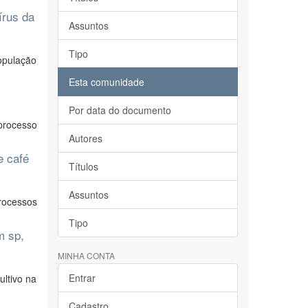
írus da
Assuntos
Tipo
opulação
Esta comunidade
Por data do documento
processo
Autores
e café
Títulos
Assuntos
rocessos
Tipo
m sp,
MINHA CONTA
Entrar
ltivo na
Cadastro