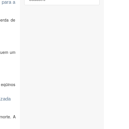
 para a
perda de
ituem um
 eqüinos
izada
morte. A