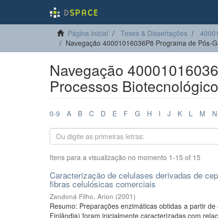
Página inicial
Teses & Dissertações
40001
Navegação 40001016036P8 Programa de Pós-Grad
Navegação 40001016036
Processos Biotecnológicos
0-9
A
B
C
D
E
F
G
H
I
J
K
L
M
N
Itens para a visualização no momento 1-15 of 15
Caracterização de celulases derivadas de ce
fibras celulósicas comerciais
Zandoná Filho, Arion
(
2001
)
Resumo: Preparações enzimáticas obtidas a partir d
Finlândia) foram inicialmente caracterizadas com relaçã