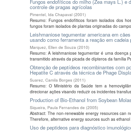
Fungos endofíticos do milho (Zea mays L.) e d
controle de pragas agrícolas
Pimentel, Ida Chapaval
(
2001
)
Resumo: Fungos endofíticos foram isolados dos hosp
fungos foram isolados de plantas originadas do campo 
Leishmaniose tegumentar americana em cães n
usando como ferramenta a reação em cadeia 
Marquez, Ellen de Souza
(
2010
)
Resumo: A leishmaniose tegumentar é uma doença pa
transmitido através da picada de dípteros da família P
Obtenção de peptídeos recombinantes com pote
Hepatite C através da técnica de Phage Displ
Suarez, Camila Borges
(
2011
)
Resumo: O Ministério da Saúde tem a hemovigilân
direcionar ações visando reduzir os incidentes transfu
Production of Bio-Ethanol from Soybean Mol
Siqueira, Paula Fernandes de
(
2005
)
Abstract: The non-renewable energy resources can not
Therefore, alternative energy sources such as ethanol 
Uso de peptideos para diagnóstico imunológi