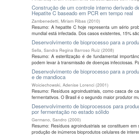
Construção de um controle interno derivado de
Hepatite C baseado em PCR em tempo real
Zambenedetti, Miriam Ribas
(
2010
)
Resumo: A hepatite C hoje representa um sério pr
mundial está infectada. Dos casos existentes, 15% sã
Desenvolvimento de bioprocesso para a produ
Sella, Sandra Regina Barroso Ruiz
(
2008
)
Resumo: A esterilização é de fundamental importânc
podem levar à transmissão de doenças infecciosas. Para
Desenvolvimento de bioprocesso para a produç
e de mandioca
Woiciechowski, Adenise Lorenci
(
2001
)
Resumo: Resíduos agroindustriais, como casca de ca
fermentativos. O Brasil é o segundo maior produtor m
Desenvolvimento de bioprocessos para produçã
por fermentação no estado sólido
Germano, Sandro
(
2000
)
Resumo: Resíduos agroindustriais se constituem em s
produção de inúmeros bioprodutos celulares de intere