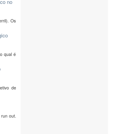
ico no
ril). Os
gico
o qual é
e
etivo de
 run out.