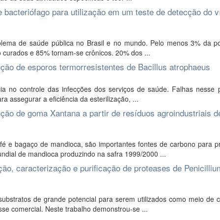
 bacteriófago para utilização em um teste de detecção do v
oblema de saúde pública no Brasil e no mundo. Pelo menos 3% da p
o curados e 85% tornam-se crônicos. 20% dos ...
ção de esporos termorresistentes de Bacillus atrophaeus
ia no controle das infecções dos serviços de saúde. Falhas nesse 
 assegurar a eficiência da esterilização, ...
ão de goma Xantana a partir de resíduos agroindustriais d
fé e bagaço de mandioca, são importantes fontes de carbono para p
undial de mandioca produzindo na safra 1999/2000 ...
o, caracterização e purificação de proteases de Penicilliu
ubstratos de grande potencial para serem utilizados como meio de cu
sse comercial. Neste trabalho demonstrou-se ...