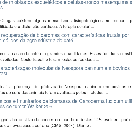
 de mioblastos esqueléticos e células-tronco mesenquimais
os
 Chagas existem alguns mecanismos fisiopatológicos em comum: 
lidade e à disfunção cardíaca. A terapia celular ...
recuperação de bioaromas com características frutais por
s sólidos da agroindústria do café
como a casca de café em grandes quantidades. Esses resíduos const
eitados. Neste trabalho foram testados resíduos ...
e caracterizaçao molecular de Neospora caninum em bovinos
asil
ificar a presença do protozoário Neospora caninum em bovinos e
ras de soro dos animais foram avaliadas pelos métodos ...
ímicos e imunitários da biomassa de Ganoderma lucidum util
es de tumor Walker 256
agnóstico positivo de câncer no mundo e destes 12% evoluem para 
es de novos casos por ano (OMS, 2004). Diante ...