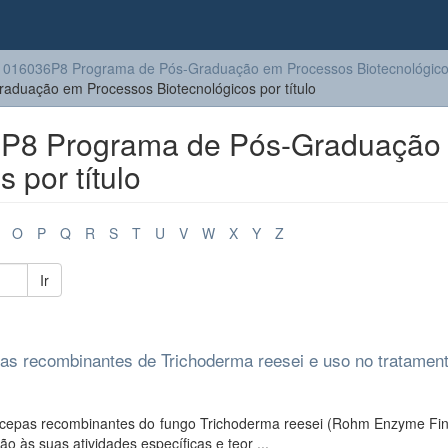
016036P8 Programa de Pós-Graduação em Processos Biotecnológic
uação em Processos Biotecnológicos por título
P8 Programa de Pós-Graduação
 por título
O
P
Q
R
S
T
U
V
W
X
Y
Z
Ir
pas recombinantes de Trichoderma reesei e uso no tratamen
e cepas recombinantes do fungo Trichoderma reesei (Rohm Enzyme Fin
o às suas atividades específicas e teor ...