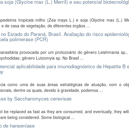
a soja (Glycine max (L.) Merril) e seu potencial biotecnológ
edeiros tropicais milho (Zea mays L.) e soja (Glycine max (L.) Mer
e de casa de vegetação, de diferentes órgãos ...
o Estado do Paraná, Brasil. Avaliação do risco epidemioló
pela polimerase (PCR)
rasitária provocada por um protozoário do gênero Leishmania sp., 
sychodidae, gênero Lutzomyia sp. No Brasil ...
ncial aplicabilidade para imunodiagnóstico de Hepatite B 
ay
cia como uma de suas áreas estratégicas de atuação, com o obj
sionais, dentre os quais, devido à gravidade, podemos ...
asse by Saccharomyces cerevisae
 be replaced as fast as they are consumed, and eventually, they will
are being considered. Some biological ...
co de hanseníase