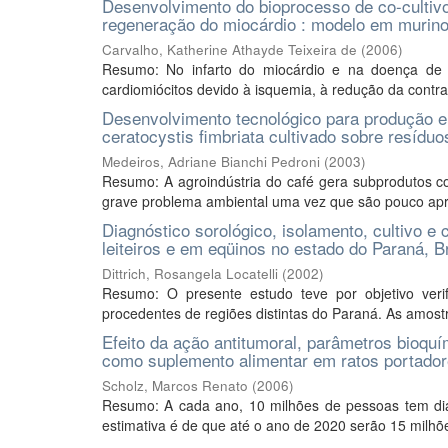
Desenvolvimento do bioprocesso de co-cultivo
regeneração do miocárdio : modelo em murin
Carvalho, Katherine Athayde Teixeira de
(
2006
)
Resumo: No infarto do miocárdio e na doença de
cardiomiócitos devido à isquemia, à redução da contrati
Desenvolvimento tecnológico para produção e 
ceratocystis fimbriata cultivado sobre resíduo
Medeiros, Adriane Bianchi Pedroni
(
2003
)
Resumo: A agroindústria do café gera subprodutos 
grave problema ambiental uma vez que são pouco aprov
Diagnóstico sorológico, isolamento, cultivo 
leiteiros e em eqüinos no estado do Paraná, Br
Dittrich, Rosangela Locatelli
(
2002
)
Resumo: O presente estudo teve por objetivo ver
procedentes de regiões distintas do Paraná. As amost
Efeito da ação antitumoral, parâmetros bioqu
como suplemento alimentar em ratos portador
Scholz, Marcos Renato
(
2006
)
Resumo: A cada ano, 10 milhões de pessoas tem di
estimativa é de que até o ano de 2020 serão 15 milhõ