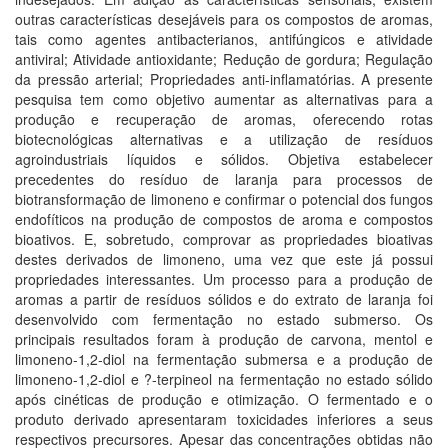
outras características desejáveis para os compostos de aromas,
tais como agentes antibacterianos, antifúngicos e atividade
antiviral; Atividade antioxidante; Redução de gordura; Regulação
da pressão arterial; Propriedades anti-inflamatórias. A presente
pesquisa tem como objetivo aumentar as alternativas para a
produção e recuperação de aromas, oferecendo rotas
biotecnológicas alternativas e a utilização de resíduos
agroindustriais líquidos e sólidos. Objetiva estabelecer
precedentes do resíduo de laranja para processos de
biotransformação de limoneno e confirmar o potencial dos fungos
endofíticos na produção de compostos de aroma e compostos
bioativos. E, sobretudo, comprovar as propriedades bioativas
destes derivados de limoneno, uma vez que este já possui
propriedades interessantes. Um processo para a produção de
aromas a partir de resíduos sólidos e do extrato de laranja foi
desenvolvido com fermentação no estado submerso. Os
principais resultados foram à produção de carvona, mentol e
limoneno-1,2-diol na fermentação submersa e a produção de
limoneno-1,2-diol e ?-terpineol na fermentação no estado sólido
após cinéticas de produção e otimização. O fermentado e o
produto derivado apresentaram toxicidades inferiores a seus
respectivos precursores. Apesar das concentrações obtidas não