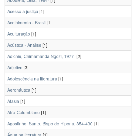
Aboulela, Leila, 1964-
[1]
Acesso à justiça
[1]
Acolhimento - Brasil
[1]
Aculturação
[1]
Acústica - Análise
[1]
Adichie, Chimamanda Ngozi, 1977-
[2]
Adjetivo
[3]
Adolescência na literatura
[1]
Aeronáutica
[1]
Afasia
[1]
Afro-Colombiano
[1]
Agostinho, Santo, Bispo de Hipona, 354-430
[1]
Água na literatura
[1]