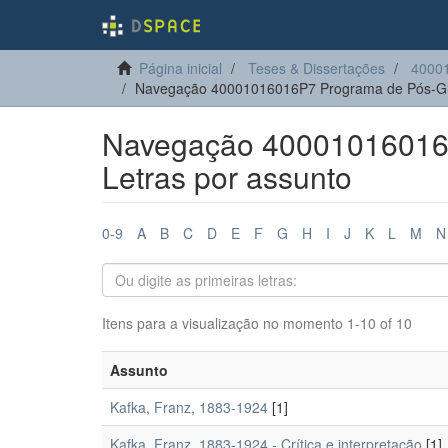
Página inicial
Teses & Dissertações
4000
Navegação 40001016016P7 Programa de Pós-Gr
Navegação 40001016016
Letras por assunto
0-9
A
B
C
D
E
F
G
H
I
J
K
L
M
N
Itens para a visualização no momento 1-10 of 10
Assunto
Kafka, Franz, 1883-1924
[1]
Kafka, Franz, 1883-1924 - Crítica e interpretação
[1]