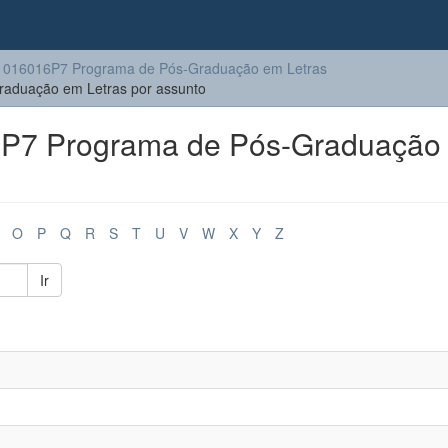
1016016P7 Programa de Pós-Graduação em Letras
aduação em Letras por assunto
P7 Programa de Pós-Graduação
O
P
Q
R
S
T
U
V
W
X
Y
Z
Ir