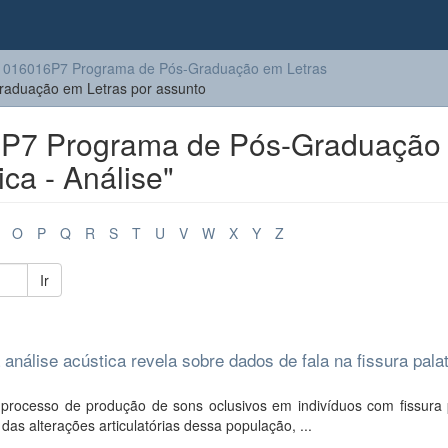
1016016P7 Programa de Pós-Graduação em Letras
aduação em Letras por assunto
P7 Programa de Pós-Graduação
ica - Análise"
O
P
Q
R
S
T
U
V
W
X
Y
Z
Ir
 análise acústica revela sobre dados de fala na fissura pala
o processo de produção de sons oclusivos em indivíduos com fissura 
s alterações articulatórias dessa população, ...