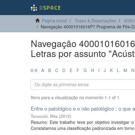
Página inicial
Teses & Dissertações
4000
Navegação 40001016016P7 Programa de Pós-Gr
Navegação 40001016016
Letras por assunto "Acúst
0-9
A
B
C
D
E
F
G
H
I
J
K
L
M
N
Itens para a visualização no momento 1-1 of 1
Entre o patológico e o não patológico : o que a
Tonocchi, Rita
(
2012
)
Resumo: Este trabalho teve por objetivo investigar 
Constatamos uma classificação padronizada em torno da