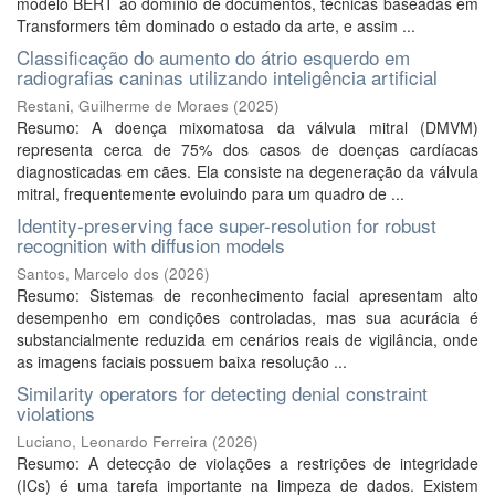
modelo BERT ao domínio de documentos, técnicas baseadas em
Transformers têm dominado o estado da arte, e assim ...
Classificação do aumento do átrio esquerdo em
radiografias caninas utilizando inteligência artificial
Restani, Guilherme de Moraes
(
2025
)
Resumo: A doença mixomatosa da válvula mitral (DMVM)
representa cerca de 75% dos casos de doenças cardíacas
diagnosticadas em cães. Ela consiste na degeneração da válvula
mitral, frequentemente evoluindo para um quadro de ...
Identity-preserving face super-resolution for robust
recognition with diffusion models
Santos, Marcelo dos
(
2026
)
Resumo: Sistemas de reconhecimento facial apresentam alto
desempenho em condições controladas, mas sua acurácia é
substancialmente reduzida em cenários reais de vigilância, onde
as imagens faciais possuem baixa resolução ...
Similarity operators for detecting denial constraint
violations
Luciano, Leonardo Ferreira
(
2026
)
Resumo: A detecção de violações a restrições de integridade
(ICs) é uma tarefa importante na limpeza de dados. Existem