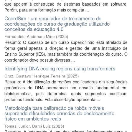
que apoiem à construção de sistemas baseados em software.
Porém, para uma formação mais completa ...
CoordSim : um simulador de treinamento de
coordenações de curso de graduação utilizando
conceitos da educação 4.0
Fernandes, Anderson Mine
(
2025
)
Resumo: O sucesso de um curso superior não está atrelado de
forma geral apenas a direção e gestão de uma Instituição de
Ensino Superior (IES), mas também da coordenação do curso. O
coordenador deve possuir diversas ...
Identifying DNA coding regions using transformers
Cruz, Gustavo Henrique Ferreira
(
2025
)
Resumo: A identificação de regiões codificadoras em sequências
genômicas de DNA permanece um desafio fundamental em
bioinformática, pois determina quais segmentos codificam
proteínas funcionais. Esta dissertação apresenta ...
Metodologia para calibração de robôs móveis
superando dificuldades oriundas do deslocamento
físico em ambientes reais
Tomasi Junior, Darci Luiz
(
2025
)
Resumo: A odometria é um dos pilares fundamentais para a