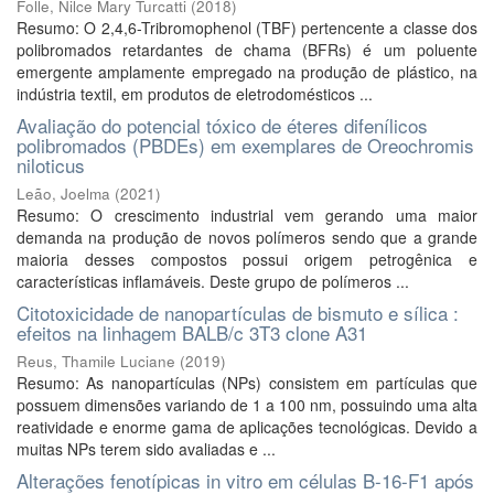
Folle, Nilce Mary Turcatti
(
2018
)
Resumo: O 2,4,6-Tribromophenol (TBF) pertencente a classe dos
polibromados retardantes de chama (BFRs) é um poluente
emergente amplamente empregado na produção de plástico, na
indústria textil, em produtos de eletrodomésticos ...
Avaliação do potencial tóxico de éteres difenílicos
polibromados (PBDEs) em exemplares de Oreochromis
niloticus
Leão, Joelma
(
2021
)
Resumo: O crescimento industrial vem gerando uma maior
demanda na produção de novos polímeros sendo que a grande
maioria desses compostos possui origem petrogênica e
características inflamáveis. Deste grupo de polímeros ...
Citotoxicidade de nanopartículas de bismuto e sílica :
efeitos na linhagem BALB/c 3T3 clone A31
Reus, Thamile Luciane
(
2019
)
Resumo: As nanopartículas (NPs) consistem em partículas que
possuem dimensões variando de 1 a 100 nm, possuindo uma alta
reatividade e enorme gama de aplicações tecnológicas. Devido a
muitas NPs terem sido avaliadas e ...
Alterações fenotípicas in vitro em células B-16-F1 após