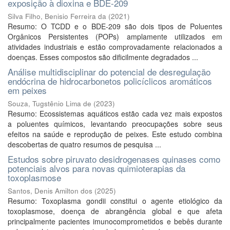
exposição à dioxina e BDE-209
Silva Filho, Benisio Ferreira da
(
2021
)
Resumo: O TCDD e o BDE-209 são dois tipos de Poluentes
Orgânicos Persistentes (POPs) amplamente utilizados em
atividades industriais e estão comprovadamente relacionados a
doenças. Esses compostos são dificilmente degradados ...
Análise multidisciplinar do potencial de desregulação
endócrina de hidrocarbonetos policíclicos aromáticos
em peixes
Souza, Tugstênio Lima de
(
2023
)
Resumo: Ecossistemas aquáticos estão cada vez mais expostos
a poluentes químicos, levantando preocupações sobre seus
efeitos na saúde e reprodução de peixes. Este estudo combina
descobertas de quatro resumos de pesquisa ...
Estudos sobre piruvato desidrogenases quinases como
potenciais alvos para novas quimioterapias da
toxoplasmose
Santos, Denis Amilton dos
(
2025
)
Resumo: Toxoplasma gondii constitui o agente etiológico da
toxoplasmose, doença de abrangência global e que afeta
principalmente pacientes imunocomprometidos e bebês durante