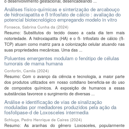
o desenvolvimento gestacional, desencadeando ...
Análises físico-químicas e sinterização de arcabouço
de hidroxiapatita e ß trifosfato de cálcio : avaliação do
potencial biotecnológico empregando modelo in vitro
Fonseca, Sabrina Cunha da
(
2024
)
Resumo: Substitutos do tecido ósseo a cada dia tem mais
notoriedade. A hidroxiapatita (HA) e o ß- trifosfato de cálcio (ß-
TCP) atuam como matriz para a colonização celular atuando nas
suas propriedades mecânicas. Uma das ...
Poluentes emergentes modulam o fenótipo de células
tumorais de mama humana
Confortin, Camila
(
2024
)
Resumo: Com o avanço da ciência e tecnologia, a maior parte
dos produtos utilizados em nosso cotidiano beneficia-se do uso
de compostos químicos. A exposição de humanos a essas
substâncias favorece o surgimento de diversas ...
Análise e identificação de vias de sinalização
moduladas por mediadores produzidos pela ação da
fosfolipase-d de Loxosceles intermedia
Schluga, Pedro Henrique de Caires
(
2024
)
Resumo: As aranhas do gênero Loxosceles, popularmente