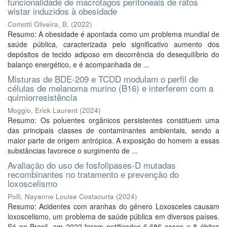
funcionalidade de macrófagos peritoneais de ratos
wistar induzidos à obesidade
Comotti Oliveira, B.
(
2022
)
Resumo: A obesidade é apontada como um problema mundial de
saúde pública, caracterizada pelo significativo aumento dos
depósitos de tecido adiposo em decorrência do desequilíbrio do
balanço energético, e é acompanhada de ...
Misturas de BDE-209 e TCDD modulam o perfil de
células de melanoma murino (B16) e interferem com a
quimiorresistência
Moggio, Erick Laurent
(
2024
)
Resumo: Os poluentes orgânicos persistentes constituem uma
das principais classes de contaminantes ambientais, sendo a
maior parte de origem antrópica. A exposição do homem a essas
substâncias favorece o surgimento de ...
Avaliação do uso de fosfolipases-D mutadas
recombinantes no tratamento e prevenção do
loxoscelismo
Polli, Nayanne Louise Costacurta
(
2024
)
Resumo: Acidentes com aranhas do gênero Loxosceles causam
loxoscelismo, um problema de saúde pública em diversos países.
Só no Brasil, em 2022 foram notificados 6.686 casos e 8 óbitos