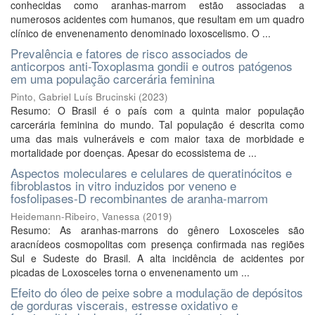
conhecidas como aranhas-marrom estão associadas a
numerosos acidentes com humanos, que resultam em um quadro
clínico de envenenamento denominado loxoscelismo. O ...
Prevalência e fatores de risco associados de
anticorpos anti-Toxoplasma gondii e outros patógenos
em uma população carcerária feminina
Pinto, Gabriel Luís Brucinski
(
2023
)
Resumo: O Brasil é o país com a quinta maior população
carcerária feminina do mundo. Tal população é descrita como
uma das mais vulneráveis e com maior taxa de morbidade e
mortalidade por doenças. Apesar do ecossistema de ...
Aspectos moleculares e celulares de queratinócitos e
fibroblastos in vitro induzidos por veneno e
fosfolipases-D recombinantes de aranha-marrom
Heidemann-Ribeiro, Vanessa
(
2019
)
Resumo: As aranhas-marrons do gênero Loxosceles são
aracnídeos cosmopolitas com presença confirmada nas regiões
Sul e Sudeste do Brasil. A alta incidência de acidentes por
picadas de Loxosceles torna o envenenamento um ...
Efeito do óleo de peixe sobre a modulação de depósitos
de gorduras viscerais, estresse oxidativo e