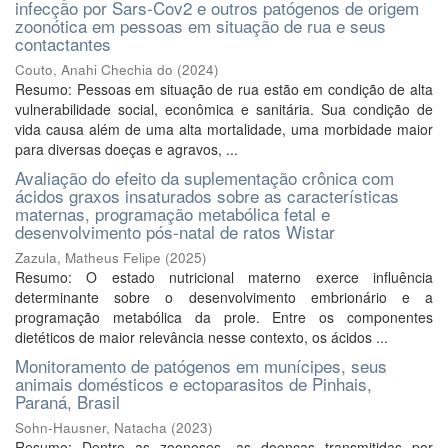
infecção por Sars-Cov2 e outros patógenos de origem
zoonótica em pessoas em situação de rua e seus
contactantes
Couto, Anahi Chechia do
(
2024
)
Resumo: Pessoas em situação de rua estão em condição de alta
vulnerabilidade social, econômica e sanitária. Sua condição de
vida causa além de uma alta mortalidade, uma morbidade maior
para diversas doeças e agravos, ...
Avaliação do efeito da suplementação crônica com
ácidos graxos insaturados sobre as características
maternas, programação metabólica fetal e
desenvolvimento pós-natal de ratos Wistar
Zazula, Matheus Felipe
(
2025
)
Resumo: O estado nutricional materno exerce influência
determinante sobre o desenvolvimento embrionário e a
programação metabólica da prole. Entre os componentes
dietéticos de maior relevância nesse contexto, os ácidos ...
Monitoramento de patógenos em munícipes, seus
animais domésticos e ectoparasitos de Pinhais,
Paraná, Brasil
Sohn-Hausner, Natacha
(
2023
)
Resumo: Dentre as zoonoses, as doenças transmitidas por