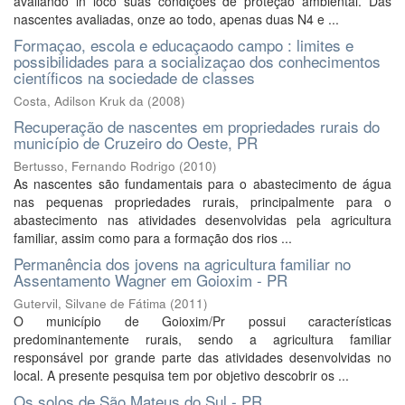
avaliando in loco suas condições de proteção ambiental. Das
nascentes avaliadas, onze ao todo, apenas duas N4 e ...
Formaçao, escola e educaçaodo campo : limites e
possibilidades para a socializaçao dos conhecimentos
científicos na sociedade de classes
Costa, Adilson Kruk da
(
2008
)
Recuperação de nascentes em propriedades rurais do
município de Cruzeiro do Oeste, PR
Bertusso, Fernando Rodrigo
(
2010
)
As nascentes são fundamentais para o abastecimento de água
nas pequenas propriedades rurais, principalmente para o
abastecimento nas atividades desenvolvidas pela agricultura
familiar, assim como para a formação dos rios ...
Permanência dos jovens na agricultura familiar no
Assentamento Wagner em Goioxim - PR
Gutervil, Silvane de Fátima
(
2011
)
O município de Goioxim/Pr possui características
predominantemente rurais, sendo a agricultura familiar
responsável por grande parte das atividades desenvolvidas no
local. A presente pesquisa tem por objetivo descobrir os ...
Os solos de São Mateus do Sul - PR