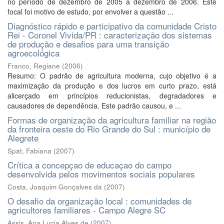
no período de dezembro de 2005 a dezembro de 2006. Este
focal foi motivo de estudo, por envolver a questão ...
Diagnóstico rápido e participativo da comunidade Cristo
Rei - Coronel Vivida/PR : caracterização dos sistemas
de produção e desafios para uma transição
agroecológica
Franco, Regiane
(
2006
)
Resumo: O padrão de agricultura moderna, cujo objetivo é a
maximização da produção e dos lucros em curto prazo, está
alicerçado em princípios reducionistas, degradadores e
causadores de dependência. Este padrão causou, e ...
Formas de organização da agricultura familiar na região
da fronteira oeste do Rio Grande do Sul : município de
Alegrete
Spat, Fabiana
(
2007
)
Crítica a concepçao de educaçao do campo
desenvolvida pelos movimentos sociais populares
Costa, Joaquim Gonçalves da
(
2007
)
O desafio da organização local : comunidades de
agricultores familiares - Campo Alegre SC
Assis, Ana Lucia Alves de
(
2007
)