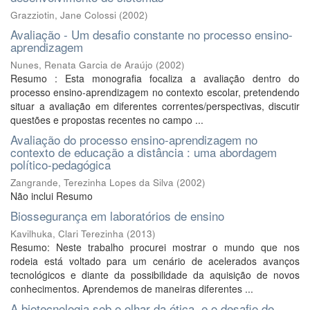
Grazziotin, Jane Colossi
(
2002
)
Avaliação - Um desafio constante no processo ensino-
aprendizagem
Nunes, Renata Garcia de Araújo
(
2002
)
Resumo : Esta monografia focaliza a avaliação dentro do
processo ensino-aprendizagem no contexto escolar, pretendendo
situar a avaliação em diferentes correntes/perspectivas, discutir
questões e propostas recentes no campo ...
Avaliação do processo ensino-aprendizagem no
contexto de educação a distância : uma abordagem
político-pedagógica
Zangrande, Terezinha Lopes da Silva
(
2002
)
Não inclui Resumo
Biossegurança em laboratórios de ensino
Kavilhuka, Clari Terezinha
(
2013
)
Resumo: Neste trabalho procurei mostrar o mundo que nos
rodeia está voltado para um cenário de acelerados avanços
tecnológicos e diante da possibilidade da aquisição de novos
conhecimentos. Aprendemos de maneiras diferentes ...
A biotecnologia sob o olhar da ética, e o desafio de