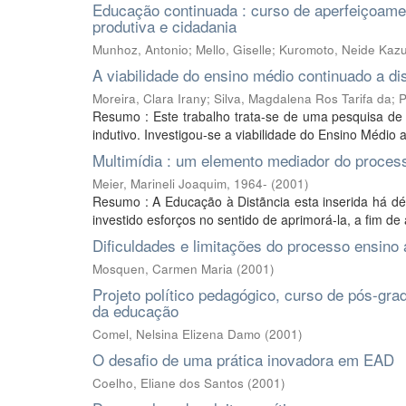
Educação continuada : curso de aperfeiçoamen
produtiva e cidadania
Munhoz, Antonio
;
Mello, Giselle
;
Kuromoto, Neide Kazu
A viabilidade do ensino médio continuado a d
Moreira, Clara Irany
;
Silva, Magdalena Ros Tarifa da
;
P
Resumo : Este trabalho trata-se de uma pesquisa de
indutivo. Investigou-se a viabilidade do Ensino Médio a
Multimídia : um elemento mediador do proces
Meier, Marineli Joaquim, 1964-
(
2001
)
Resumo : A Educação à Distãncia esta inserida há dé
investido esforços no sentido de aprimorá-la, a fim d
Dificuldades e limitações do processo ensi
Mosquen, Carmen Maria
(
2001
)
Projeto político pedagógico, curso de pós-gra
da educação
Comel, Nelsina Elizena Damo
(
2001
)
O desafio de uma prática inovadora em EAD
Coelho, Eliane dos Santos
(
2001
)