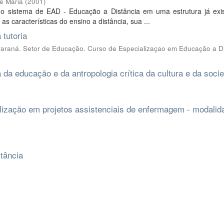
e Maria
(
2001
)
do sistema de EAD - Educação a Distância em uma estrutura já exis
s características do ensino a distância, sua ...
 tutoria
 Paraná. Setor de Educação. Curso de Especializaçao em Educação a D
ca da educação e da antropologia crítica da cultura e da soci
ialização em projetos assistenciais de enfermagem - modalid
tância