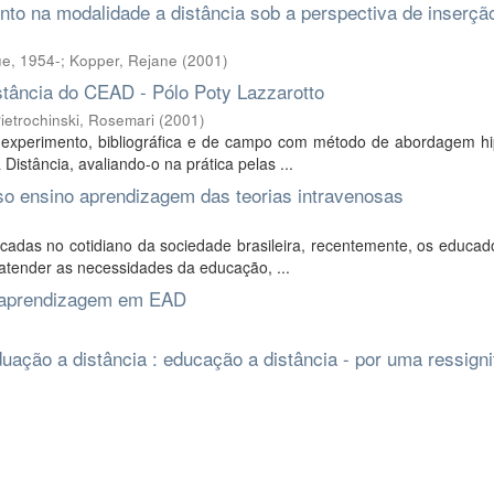
to na modalidade a distância sob a perspectiva de inserçã
e, 1954-
;
Kopper, Rejane
(
2001
)
istância do CEAD - Pólo Poty Lazzarotto
ietrochinski, Rosemari
(
2001
)
 experimento, bibliográfica e de campo com método de abordagem hip
 Distância, avaliando-o na prática pelas ...
so ensino aprendizagem das teorias intravenosas
cadas no cotidiano da sociedade brasileira, recentemente, os educad
e atender as necessidades da educação, ...
no aprendizagem em EAD
duação a distância : educação a distância - por uma ressign