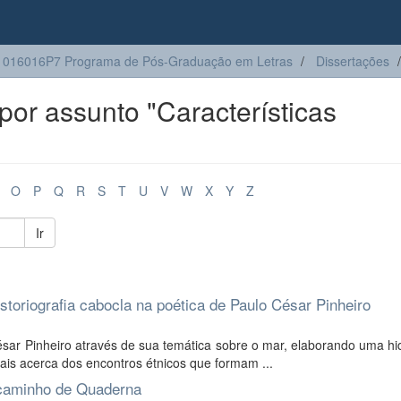
1016016P7 Programa de Pós-Graduação em Letras
Dissertações
or assunto "Características
O
P
Q
R
S
T
U
V
W
X
Y
Z
Ir
toriografia cabocla na poética de Paulo César Pinheiro
sar Pinheiro através de sua temática sobre o mar, elaborando uma hi
ais acerca dos encontros étnicos que formam ...
 caminho de Quaderna