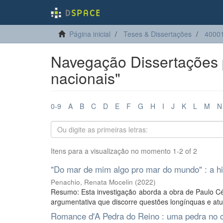
Página inicial
Teses & Dissertações
4000
Navegação Dissertações p
nacionais"
0-9
A
B
C
D
E
F
G
H
I
J
K
L
M
N
Itens para a visualização no momento 1-2 of 2
"Do mar de mim algo pro mar do mundo" : a his
Penachio, Renata Mocelin
(
2022
)
Resumo: Esta investigação aborda a obra de Paulo Cé
argumentativa que discorre questões longínquas e atu
Romance d'A Pedra do Reino : uma pedra no