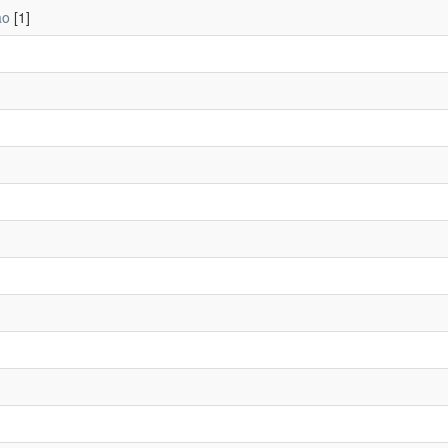
ão
[1]