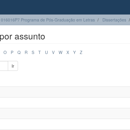
1016016P7 Programa de Pós-Graduação em Letras
Dissertações
por assunto
O
P
Q
R
S
T
U
V
W
X
Y
Z
Ir