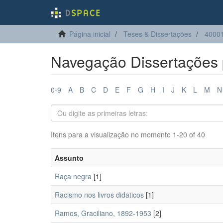
Página inicial
Teses & Dissertações
4000
Navegação Dissertações 
0-9
A
B
C
D
E
F
G
H
I
J
K
L
M
N
Itens para a visualização no momento 1-20 of 40
Assunto
Raça negra
[1]
Racismo nos livros didaticos
[1]
Ramos, Graciliano, 1892-1953
[2]