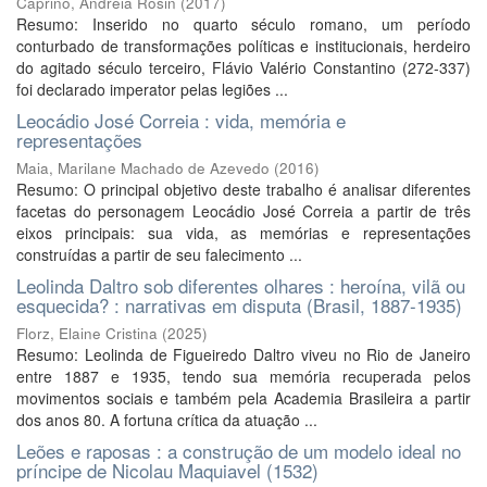
Caprino, Andréia Rosin
(
2017
)
Resumo: Inserido no quarto século romano, um período
conturbado de transformações políticas e institucionais, herdeiro
do agitado século terceiro, Flávio Valério Constantino (272-337)
foi declarado imperator pelas legiões ...
Leocádio José Correia : vida, memória e
representações
Maia, Marilane Machado de Azevedo
(
2016
)
Resumo: O principal objetivo deste trabalho é analisar diferentes
facetas do personagem Leocádio José Correia a partir de três
eixos principais: sua vida, as memórias e representações
construídas a partir de seu falecimento ...
Leolinda Daltro sob diferentes olhares : heroína, vilã ou
esquecida? : narrativas em disputa (Brasil, 1887-1935)
Florz, Elaine Cristina
(
2025
)
Resumo: Leolinda de Figueiredo Daltro viveu no Rio de Janeiro
entre 1887 e 1935, tendo sua memória recuperada pelos
movimentos sociais e também pela Academia Brasileira a partir
dos anos 80. A fortuna crítica da atuação ...
Leões e raposas : a construção de um modelo ideal no
príncipe de Nicolau Maquiavel (1532)