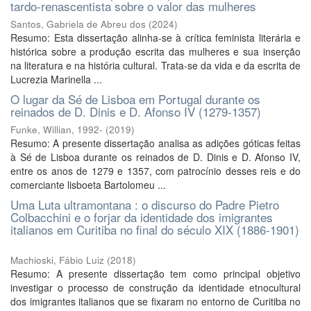
tardo-renascentista sobre o valor das mulheres
Santos, Gabriela de Abreu dos
(
2024
)
Resumo: Esta dissertação alinha-se à crítica feminista literária e
histórica sobre a produção escrita das mulheres e sua inserção
na literatura e na história cultural. Trata-se da vida e da escrita de
Lucrezia Marinella ...
O lugar da Sé de Lisboa em Portugal durante os
reinados de D. Dinis e D. Afonso IV (1279-1357)
Funke, Willian, 1992-
(
2019
)
Resumo: A presente dissertação analisa as adições góticas feitas
à Sé de Lisboa durante os reinados de D. Dinis e D. Afonso IV,
entre os anos de 1279 e 1357, com patrocínio desses reis e do
comerciante lisboeta Bartolomeu ...
Uma Luta ultramontana : o discurso do Padre Pietro
Colbacchini e o forjar da identidade dos imigrantes
italianos em Curitiba no final do século XIX (1886-1901)
Machioski, Fábio Luiz
(
2018
)
Resumo: A presente dissertação tem como principal objetivo
investigar o processo de construção da identidade etnocultural
dos imigrantes italianos que se fixaram no entorno de Curitiba no