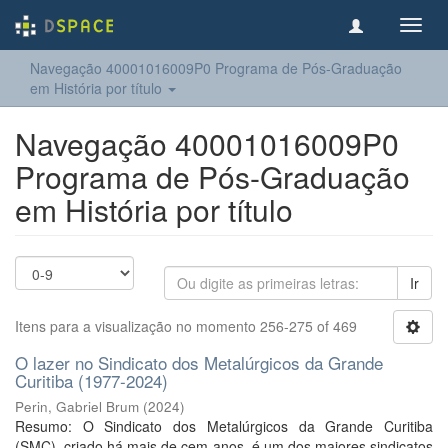
Toggl
navig
Navegação 40001016009P0 Programa de Pós-Graduação
em História por título
Navegação 40001016009P0
Programa de Pós-Graduação
em História por título
Ir
Itens para a visualização no momento 256-275 of 469
O lazer no Sindicato dos Metalúrgicos da Grande
Curitiba (1977-2024)
Perin, Gabriel Brum
(
2024
)
Resumo: O Sindicato dos Metalúrgicos da Grande Curitiba
(SMC), criado há mais de cem anos, é um dos maiores sindicatos