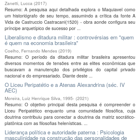
Zanetti, Lucca
(
2017
)
Resumo: A pesquisa aqui detalhada explora o Maquiavel como
um historiógrafo de seu tempo, assumindo a crítica da fonte A
Vida de Castruccio Castracani(1520) - obra aonde configura seu
príncipe arquetípico de sucesso por ...
Liberalismo e ditadura militar : controvérsias em "quem
é quem na economia brasileira"
Coelho, Fernando Mendes
(
2019
)
Resumo: O período da ditadura militar brasileira apresentou
diversos momentos de tensões entre as elites econômicas que
buscavam a manutenção dos privilégios do capital privado
nacional e do empresariado. Diante deste ...
O Liceu Peripatétio e a Atenas Alexandrina (séc. IV
AEC)
Moreira, Luiz Henrique Silva, 1995-
(
2021
)
Resumo: O objetivo principal desta pesquisa é compreender o
Liceu Peripatético enquanto uma comunidade filosófica, cuja
doutrina contribuiu para conectar a doutrina da matriz socrático-
platônica com as filosofias helenísticas. ...
Liderança política e autoridade paterna : Psicologia
masculinidade na construção das personalidades de