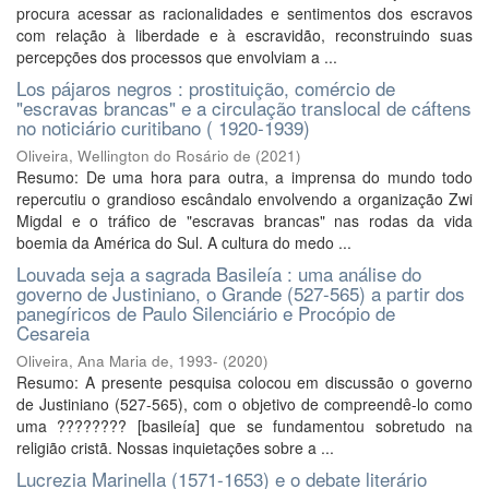
procura acessar as racionalidades e sentimentos dos escravos
com relação à liberdade e à escravidão, reconstruindo suas
percepções dos processos que envolviam a ...
Los pájaros negros : prostituição, comércio de
"escravas brancas" e a circulação translocal de cáftens
no noticiário curitibano ( 1920-1939)
Oliveira, Wellington do Rosário de
(
2021
)
Resumo: De uma hora para outra, a imprensa do mundo todo
repercutiu o grandioso escândalo envolvendo a organização Zwi
Migdal e o tráfico de "escravas brancas" nas rodas da vida
boemia da América do Sul. A cultura do medo ...
Louvada seja a sagrada Basileía : uma análise do
governo de Justiniano, o Grande (527-565) a partir dos
panegíricos de Paulo Silenciário e Procópio de
Cesareia
Oliveira, Ana Maria de, 1993-
(
2020
)
Resumo: A presente pesquisa colocou em discussão o governo
de Justiniano (527-565), com o objetivo de compreendê-lo como
uma ???????? [basileía] que se fundamentou sobretudo na
religião cristã. Nossas inquietações sobre a ...
Lucrezia Marinella (1571-1653) e o debate literário