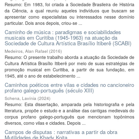
Resumo: Em 1983, foi criada a Sociedade Brasileira de História
da Ciência, a qual reuniu aqueles indivíduos que buscam se
apresentar como especialistas ou interessados nesse domínio
particular. Dois anos depois, criou-se ...
Caminho de música : paradigmas e sociabilidades
musicais em Curitiba (1945-1963) na atuação da
Sociedade de Cultura Artística Brasílio Itiberê (SCABI)
Medeiros, Alan Rafael
(
2016
)
Resumo: O presente trabalho aborda a atuação da Sociedade de
Cultura Artística Brasílio Itiberê por meio de suas estratégias de
promoção musical em Curitiba, a partir de sua fundação, em
1945, até o ano de estabelecimento ...
Caminhos poéticos entre vilas e cidades no cancioneiro
profano galego-português (século XIII)
Schena, Lavínia
(
2024
)
Resumo: Esta dissertação, amparada pela historiografia e pela
literatura, propõe o estudo e a análise das cantigas medievais do
corpus profano galego-português que mencionam topônimos
diversos, como vilas e cidades. Depois ...
Campos de disputas : narrativas a partir da obra
Mutilidades de Khady Koita