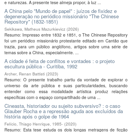
e naturezas. A presente tese almeja propor, à luz ...
A China pelo "Mundo de papel" : juízos de fixidez e
degeneração no periódico missionário "The Chinese
Repository" (1832-1851)
Sekikawa, Matheus Mazurkievicz
(
2026
)
Resumo: Impresso entre 1832 e 1851, o The Chinese Repository
foi um periódico missionário protestante editado em Cantão que
trazia, para um público anglófono, artigos sobre uma série de
temas sobre a China, especialmente. ...
A cidade é feita de conflitos e vontades : o projeto
escultura pública - Curitiba, 1992
Archer, Renan Battisti
(
2023
)
Resumo: O presente trabalho partiu da vontade de explorar o
universo da arte pública e suas particularidades, buscando
entender como essa modalidade artística produz relações
específicas com o espaço compartilhado de uma ...
Cineasta, historiador ou sujeito subversivo? : o caso
Glauber Rocha e a repressão aguda aos excluídos da
história após o golpe de 1964
Felício, Thiago Henrique, 1985-
(
2020
)
Resumo: Esta tese estuda os dois longas metragens de ficção