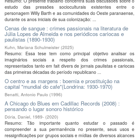
Resumo: O presente trabalho concentra suas discussões sobre o
estudo das pressões socioculturais existentes entre o
personagem Willy Barth e as comunidades do Oeste paranaense,
durante os anos iniciais de sua colonização: ...
Cenas de sangue : crimes passionais na literatura de
Júlia Lopes de Almeida e nos periódicos cariocas e
paulistas (1890-1930)
Kuhn, Mariana Schulmeister
(
2025
)
Resumo: Essa tese tem como principal objetivo analisar os
imaginários sociais a respeito dos crimes passionais,
representados tanto em fait divers de jornais paulistas e cariocas
das primeiras décadas do período republicano ...
O centro e as margens : boemia e prostituição na
capital "mundial do cafe"(Londrina: 1930-1970)
Benatti, Antonio Paulo
(
1996
)
A Chicago do Blues em Cadillac Records (2008) :
pensando o lugar sonoro histórico
Dória, Daniel, 1989-
(
2020
)
Resumo: Tão importante quanto estudar o passado é
compreender a sua permanência no presente, seus usos e
ressignificações por grupos sociais e mídias de diversos alcances