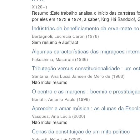
X
(
20--
)
Resumo :Este trabalho analisa o início das carreiras
por eles em 1973 e 1974, a saber, Krig-Há Bandolo!, G
Indústrias de beneficiamento da erva-mate n
Bertagnoli, Lucrécia Caron
(
1978
)
Sem resumo e abstract
Algumas características das migraçoes inter
Fukushima, Masaroni
(
1986
)
Tributação versus constitucionalidade : um e
Santana, Ana Lucia Jansen de Mello de
(
1988
)
Não inclui resumo
O centro e as margens : boemia e prostituição
Benatti, Antonio Paulo
(
1996
)
Aprender a amar música : as alunas da Escola
Vasquez, Ana Lúcia
(
2000
)
Não inclui resumo
Cenas da constituição de um mito político
Schmidt, Róbi Jair
(
2000
)