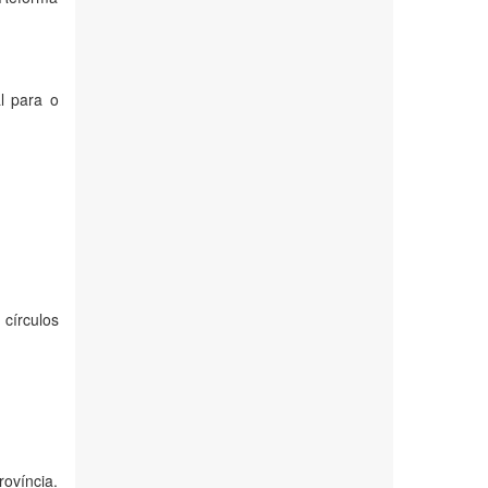
l para o
 círculos
ovíncia.