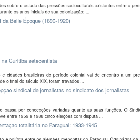
es sobre o estudo das pressões socioculturais existentes entre o pe
ante os anos iniciais de sua colonização: ...
il da Belle Époque (1890-1920)
na Curitiba setecentista
e cidades brasileiras do período colonial vai de encontro a um pre
e o final do século XIX, foram travados ...
pçao sindical de jornalistas no sindicato dos jornalistas
o passa por concepções variadas quanto as suas funções. O Sindi
eve entre 1959 e 1988 cinco eleições com disputa ...
tentaçao totalitária no Paraguai: 1933-1945
ião e política entre os alemães menonitas do Paraguai. Originários d