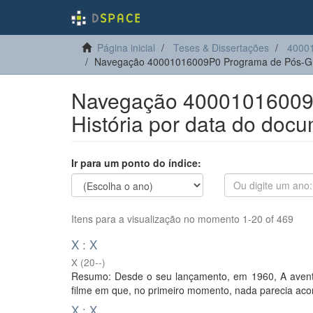
Página inicial
Teses & Dissertações
40001
Navegação 40001016009P0 Programa de Pós-Gra
Navegação 40001016009
História por data do doc
Ir para um ponto do índice:
Itens para a visualização no momento 1-20 of 469
X : X
X
(
20--
)
Resumo: Desde o seu lançamento, em 1960, A aventu
filme em que, no primeiro momento, nada parecia acont
X : X