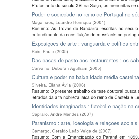
Protestante do século XVI na Suíça, os menonitas se d
Poder e sociedade no reino de Portugal no sé
Magalhaes, Leandro Henrique
(
2004
)
Resumo: As Trovas de Bandarra, escritas no século
entendimento da constituição do messianismo portugu
Exposiçoes de arte : vanguarda e política ent
Reis, Paulo
(
2005
)
Das casas de pasto aos restaurantes : os sabo
Carvalho, Deborah Agulham
(
2005
)
Cultura e poder na baixa idade média castelh
Silveira, Eliana Ávila
(
2006
)
Resumo: O presente trabalho de tese doutoral busca ab
letrados da alta nobreza laica do reino de Castela e L
Identidades imaginadas : futebol e nação na c
Capraro, André Mendes
(
2007
)
Paranismo : arte, ideologia e relaçoes sociais
Camargo, Geraldo Leão Veiga de
(
2007
)
Resumo: Com a Emancipação do Paraná em 1853, sua