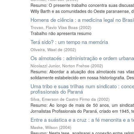
Resumo: O presente trabalho concentra suas discussõ
Willy Barth e as comunidades do Oeste paranaense, dur
Homens de ciência : a medicina legal no Bras
Trovao, Flavio Vilas Boas
(
2002
)
Trabalho não apresenta resumo
Terá sido? : um tempo na memória
Oliveira, Wael de
(
2002
)
Os almotacés : administração e ordem urbana 
Nicolazzi Junior, Norton Frehse
(
2002
)
Resumo: Abordar a atuação dos almotacés nas vilas 
solidamente estabelecido em nossa historiografia. Desd
Uma tribo e suas trilhas num sindicato : conce
profissionais do Paraná
Silva, Emerson de Castro Firmo da
(
2002
)
Resumo: Ao longo de mais de 50 anos, um sindicat
Jornalistas Profissionais do Paraná, criado em 1945, t
Entre a suástica e a cruz : a fé menonita e a 
Maske, Wilson
(
2004
)
Resumo: Nesta tese, analisarei a conexão entre relig