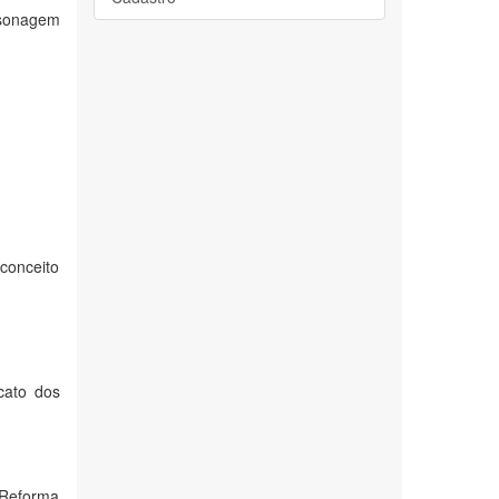
rsonagem
conceito
cato dos
a Reforma