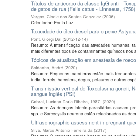
Títulos de anticorpo da classe IgG anti - Tox
de gatos de rua (Felis catus - Linnaeus, 1758)
Vargas, Cibele dos Santos Gonzalez
(
2006
)
Orientador: Ennio Luz
Toxicidade do óleo diesel para o peixe Astyan
Pont, Giorgi Dal
(
2012-12-14
)
Resumo: A intensificação das atividades humanas, t
mais diferentes tipos de contaminantes químicos nos a
Tópicos de atualização em anestesia de roed
Saldanha, André
(
2020
)
Resumo: Pequenos mamíferos estão mais frequentes c
índia, ferrets, hamsters, degus, petauros e outras es
Transmissão vertical de Toxoplasma gondii, 
sangue inglês (PSI)
Cabral, Luciana Doria Ribeiro, 1987-
(
2020
)
Resumo: As doenças infecto-parasitárias causam pre
spp. e Sarcocystis neurona estão relacionados às doen
Ultrasonographic assessment in pregnant queen
Silva, Marco Antonio Ferreira da
(
2017
)