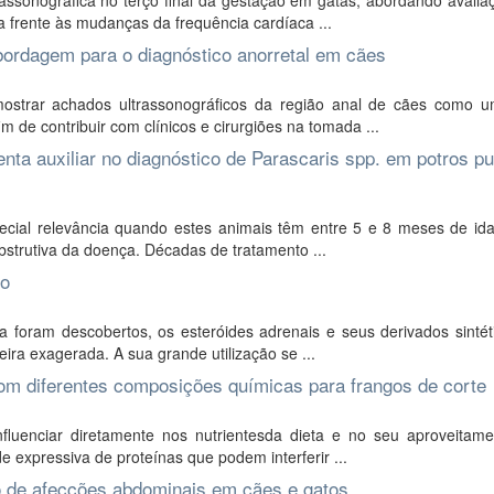
assonográfica no terço final da gestação em gatas, abordando avalia
a frente às mudanças da frequência cardíaca ...
abordagem para o diagnóstico anorretal em cães
ostrar achados ultrassonográficos da região anal de cães como 
 de contribuir com clínicos e cirurgiões na tomada ...
nta auxiliar no diagnóstico de Parascaris spp. em potros pu
ecial relevância quando estes animais têm entre 5 e 8 meses de id
strutiva da doença. Décadas de tratamento ...
ro
 foram descobertos, os esteróides adrenais e seus derivados sintét
ira exagerada. A sua grande utilização se ...
om diferentes composições químicas para frangos de corte
fluenciar diretamente nos nutrientesda dieta e no seu aproveitame
 expressiva de proteínas que podem interferir ...
co de afecções abdominais em cães e gatos