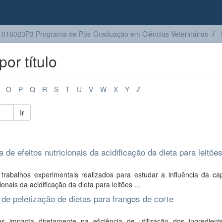
016023P3 Programa de Pós-Graduação em Ciências Veterinárias
or título
O
P
Q
R
S
T
U
V
W
X
Y
Z
Ir
e efeitos nutricionais da acidificação da dieta para leitões
rabalhos experimentais realizados para estudar a influência da ca
nais da acidificação da dieta para leitões ...
e peletização de dietas para frangos de corte
impacta diretamente na eficiência de utilização dos ingredien