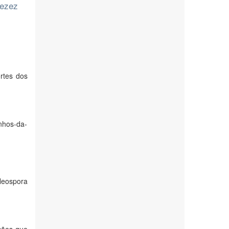
fezez
rtes dos
nhos-da-
Neospora