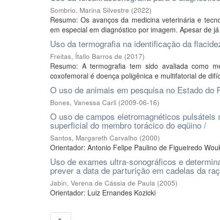
Sombrio, Marina Silvestre
(
2022
)
Resumo: Os avanços da medicina veterinária e tecnol
em especial em diagnóstico por imagem. Apesar de já 
Uso da termografia na identificação da flaci
Freitas, Ítallo Barros de
(
2017
)
Resumo: A termografia tem sido avaliada como mét
coxofemoral é doença poligênica e multifatorial de difíc
O uso de animais em pesquisa no Estado do 
Bones, Vanessa Carli
(
2009-06-16
)
O uso de campos eletromagnéticos pulsáteis no
superficial do membro torácico do eqüino /
Santos, Margareth Carvalho
(
2000
)
Orientador: Antonio Felipe Paulino de Figueiredo Wou
Uso de exames ultra-sonográficos e determin
prever a data de parturição em cadelas da raç
Jabin, Verena de Cássia de Paula
(
2005
)
Orientador: Luiz Ernandes Kozicki