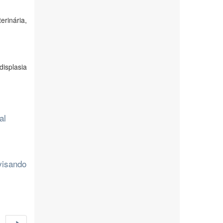
erinária,
isplasia
al
visando