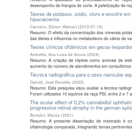
desempenho de frangos de corte. A peletização de raç
Teores de potássio, sódio, cloro e enxofre em
hipocalcemia
Carneiro, Elinton Weinert
(
2013-07-19
)
Resumo: O efeito da concentração dos minerais potássio
das dietas e influencia no metabolismo do cálcio de vac
Testes clínicos oftálmicos em gecos-leopardo
Andretta, Ana Luiza de Souza
(
2024
)
Resumo: A criação de répteis como animais de est
aumento do número de atendimentos em consultórios v
Técnica radiográfica para o osso navicular 
Garotti, José Ronaldo
(
2002
)
Resumo: Esta pesquisa visou avaliar a técnica radio
Foram utilizados 10 equinos da raça PSI, entre 2 e 7 
The ocular effect of 0,2% cannabidiol ophthalm
progressive retinal atrophy in the german spitz
Bortolini, Mariza
(
2021
)
Resumo: A presente dissertação de mestrado é co
oftalmologia comparada, integrando temas pertinentes e