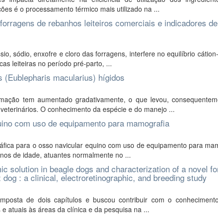
ões é o processamento térmico mais utilizado na ...
 forragens de rebanhos leiteiros comerciais e indicadores de
, sódio, enxofre e cloro das forragens, interfere no equilíbrio cátion
as leiteiras no período pré-parto, ...
s (Eublepharis macularius) hígidos
imação tem aumentado gradativamente, o que levou, consequentem
eterinários. O conhecimento da espécie e do manejo ...
equino com uso de equipamento para mamografia
gráfica para o osso navicular equino com uso de equipamento para ma
anos de idade, atuantes normalmente no ...
ic solution in beagle dogs and characterization of a novel fo
 dog : a clinical, electroretinographic, and breeding study
mposta de dois capítulos e buscou contribuir com o conheciment
 atuais às áreas da clínica e da pesquisa na ...