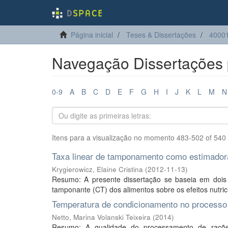
Página inicial
Teses & Dissertações
40001
Navegação Dissertações p
0-9
A
B
C
D
E
F
G
H
I
J
K
L
M
N
Itens para a visualização no momento 483-502 of 540
Taxa linear de tamponamento como estimadora d
Krygierowicz, Elaine Cristina
(
2012-11-13
)
Resumo: A presente dissertação se baseia em dois t
tamponante (CT) dos alimentos sobre os efeitos nutricio
Temperatura de condicionamento no processo d
Netto, Marina Volanski Teixeira
(
2014
)
Resumo: A qualidade do processamento de rações 