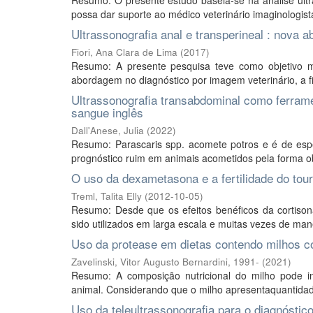
Resumo: O presente estudo baseia-se na análise ultr
possa dar suporte ao médico veterinário imaginologist
Ultrassonografia anal e transperineal : nova 
Fiori, Ana Clara de Lima
(
2017
)
Resumo: A presente pesquisa teve como objetivo m
abordagem no diagnóstico por imagem veterinário, a fim
Ultrassonografia transabdominal como ferrame
sangue inglês
Dall'Anese, Julia
(
2022
)
Resumo: Parascaris spp. acomete potros e é de esp
prognóstico ruim em animais acometidos pela forma ob
O uso da dexametasona e a fertilidade do tou
Treml, Talita Elly
(
2012-10-05
)
Resumo: Desde que os efeitos benéficos da cortisona
sido utilizados em larga escala e muitas vezes de mane
Uso da protease em dietas contendo milhos c
Zavelinski, Vitor Augusto Bernardini, 1991-
(
2021
)
Resumo: A composição nutricional do milho pode in
animal. Considerando que o milho apresentaquantidade
Uso da teleultrassonografia para o diagnósti