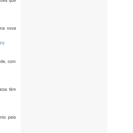
ções que
uma nova
ro
ade, com
icos têm
nto pelo