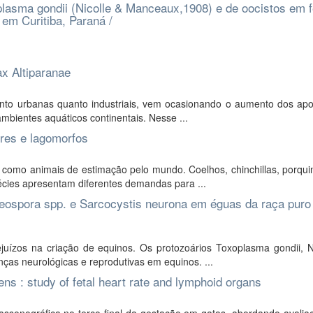
oplasma gondii (Nicolle & Manceaux,1908) e de oocistos em 
 em Curitiba, Paraná /
ax Altiparanae
anto urbanas quanto industriais, vem ocasionando o aumento dos apo
mbientes aquáticos continentais. Nesse ...
ores e lagomorfos
omo animais de estimação pelo mundo. Coelhos, chinchillas, porqui
pécies apresentam diferentes demandas para ...
Neospora spp. e Sarcocystis neurona em éguas da raça puro
juízos na criação de equinos. Os protozoários Toxoplasma gondii, 
ças neurológicas e reprodutivas em equinos. ...
s : study of fetal heart rate and lymphoid organs