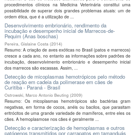
procedimentos clínicos na Medicina Veterinária constitui uma
possibilidade de superar dois grandes problemas atuais: um de
ordem ética, que é a utilização de ...
Desenvolvimento embrionário, rendimento da
incubação e desempenho inicial de Marrecos-de-
Pequim (Anas boschas)
Pereira, Gislaine Costa
(
2014
)
Resumo: A criação de aves exóticas no Brasil (patos e marrecos)
cresce a cada ano, no entanto as informações sobre padrões de
incubação, desenvolvimento embrionário e desempenho inicial
dos marrecos são escassas. Assim, ...
Detecção de micoplasmas hemotrópicos pelo método
de reação em cadeia da polimerase em cães de
Curitiba - Paraná - Brasil
Ostrowski, Marco Antonio Beuting
(
2009
)
Resumo: Os micoplasmas hemotrópicos são bactérias gram
negativas, em forma de cocos, anéis ou bacilos, que parasitam
eritrócitos de uma grande variedade de mamíferos, entre eles os
cães. A hemoplasmose nos cães é geralmente ...
Detecção e caracterização de hemoplasmas e outros
patógenos transmitidos por carrapatos em tamanduás