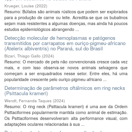
Krueger, Louise
(
2022
)
Resumo: Búfalos são animais rústicos que podem ser explorados
para a produção de carne ou leite. Acredita-se que os bubalinos
sejam mais resistentes a algumas doenças, mas ainda há poucos
estudos epidemiológicos abrangendo ...
Detecção molecular de hemoplasmas e patógenos
transmitidos por carrapatos em ouriço-pigmeu-africano
(Atelerix albiventris) no Paraná, sul do Brasil
Bizari, Thiago Gallo
(
2024
)
Resumo: O mercado de pets não convencionais cresce cada vez
mais, e com isso observa-se novos animais selvagens que
começam a ser enquadrados nesse setor. Entre eles, há uma
popularidade crescente pelo ouriço-pigmeu-africano ...
Determinação de parâmetros oftálmicos em ring necks
(Psittacula krameri)
Wendt, Fernanda Taques
(
2024
)
Resumo: O ring neck (Psittacula krameri) é uma ave da Ordem
Psittaciformes popularmente mantida como animal de estimação.
Os Psittaciformes desenvolveram alta performance visual, com
adaptações oculares relacionadas à sua ...