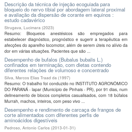
Descrição da técnica de injeção ecoguiada para
bloqueio do nervo tibial por abordagem lateral proximal
e avaliação da dispersão de corante em equinos :
estudo cadavérico
Strugava, Lucimara
(
2023
)
Resumo: Bloqueios anestésicos são empregados para
estabelecer diagnóstico, prognóstico e sugerir a terapêutica em
afecções do aparelho locomotor, além de serem úteis no alívio da
dor em várias situações. Pacientes que são ...
Desempenho de bufalos (Bubalus bubalis L.)
confinados em terminação, com dietas contendo
diferentes relações de volumoso e concentrado
Silva, Marcos Elias Traad da
(
1997
)
Resumo: O trabalho foi conduzido no INSTITUTO AGRONÔMICO
DO PARANÁ - lapar (Município de Pinhais - PR), por 91 dias, num
delineamento de blocos completos casualisados, com 18 búfalos
Murrah, machos, inteiros, com peso vivo ...
Desempenho e rendimento de carcaça de frangos de
corte alimentados com diferentes perfis de
aminoácidos digestíveis
Pedroso, Antonio Carlos
(
2013-01-31
)