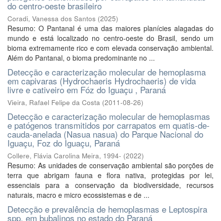
do centro-oeste brasileiro
Coradi, Vanessa dos Santos
(
2025
)
Resumo: O Pantanal é uma das maiores planícies alagadas do
mundo e está localizado no centro-oeste do Brasil, sendo um
bioma extremamente rico e com elevada conservação ambiental.
Além do Pantanal, o bioma predominante no ...
Detecção e caracterização molecular de hemoplasma
em capivaras (Hydrochaeris Hydrochaeris) de vida
livre e cativeiro em Fóz do Iguaçu , Paraná
Vieira, Rafael Felipe da Costa
(
2011-08-26
)
Detecção e caracterização molecular de hemoplasmas
e patógenos transmitidos por carrapatos em quatis-de-
cauda-anelada (Nasua nasua) do Parque Nacional do
Iguaçu, Foz do Iguaçu, Paraná
Collere, Flávia Carolina Meira, 1994-
(
2022
)
Resumo: As unidades de conservação ambiental são porções de
terra que abrigam fauna e flora nativa, protegidas por lei,
essenciais para a conservação da biodiversidade, recursos
naturais, macro e micro ecossistemas e de ...
Detecção e prevalência de hemoplasmas e Leptospira
spp. em bubalinos no estado do Paraná