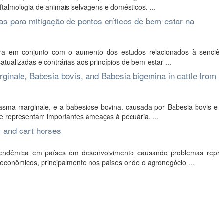
almologia de animais selvagens e domésticos. ...
s para mitigação de pontos críticos de bem-estar na
tura em conjunto com o aumento dos estudos relacionados à senci
tualizadas e contrárias aos princípios de bem-estar ...
ginale, Babesia bovis, and Babesia bigemina in cattle from
sma marginale, e a babesiose bovina, causada por Babesia bovis e
e representam importantes ameaças à pecuária. ...
s and cart horses
 endêmica em países em desenvolvimento causando problemas repr
econômicos, principalmente nos países onde o agronegócio ...