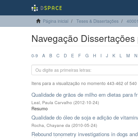
Página inicial
Teses & Dissertações
40001
Navegação Dissertações p
0-9
A
B
C
D
E
F
G
H
I
J
K
L
M
N
Itens para a visualização no momento 443-462 of 540
Qualidade de grãos de milho em dietas para f
Leal, Paula Carvalho
(
2012-10-24
)
Resumo
Qualidade do óleo de soja e adição de vitamin
Rocha, Chayane da
(
2010-05-24
)
Rebound tonometry investigations in dogs and