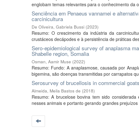
englobam temas relevantes para o conhecimento da oft
Senciência em Penaeus vannamei e alternativa
carcinicultura
De Oliveira, Gabriela Bussi
(
2023
)
Resumo: O crescimento da indústria da carcinicul
crustáceos decápodes e à persistência de práticas desa
Sero-epidemiological survey of anaplasma mar
Shabelle region, Somalia
Osman, Aamir Muse
(
2022
)
Resumo: Fundo: A anaplasmose, causada por Anapla
bigemina, são doenças transmitidas por carrapatos qu
Serosurvey of brucellosis in commercial goat
Almeida, Meila Bastos de
(
2018
)
Resumo: A brucelose bovina tem sido considerada
nesses animais e portanto gerando grandes prejuízos 