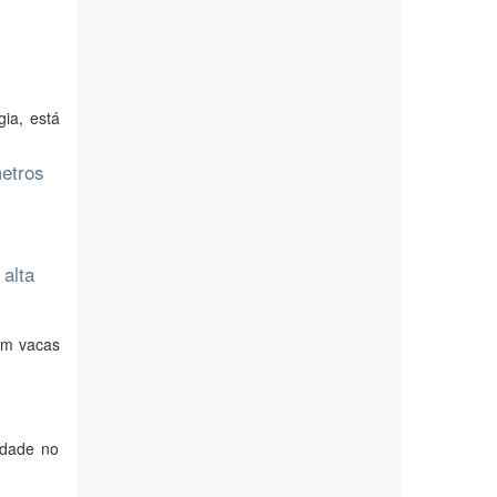
ia, está
metros
 alta
em vacas
idade no