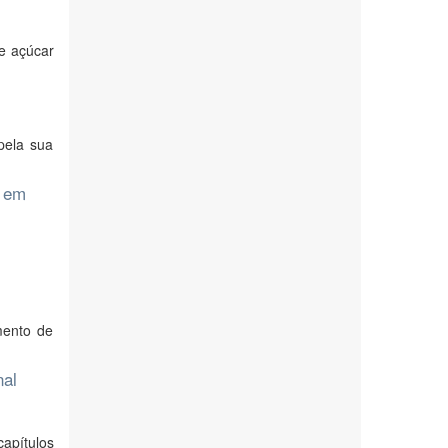
de açúcar
pela sua
o em
mento de
nal
capítulos