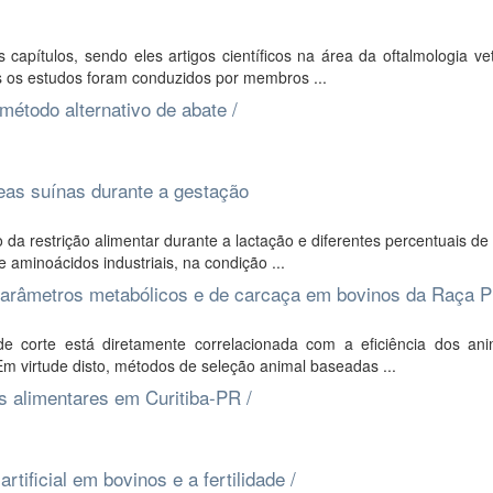
apítulos, sendo eles artigos científicos na área da oftalmologia vet
 os estudos foram conduzidos por membros ...
étodo alternativo de abate /
eas suínas durante a gestação
 da restrição alimentar durante a lactação e diferentes percentuais de
aminoácidos industriais, na condição ...
parâmetros metabólicos e de carcaça em bovinos da Raça 
e corte está diretamente correlacionada com a eficiência dos an
m virtude disto, métodos de seleção animal baseadas ...
os alimentares em Curitiba-PR /
tificial em bovinos e a fertilidade /