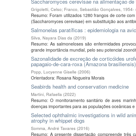
Saccharomyces cerevisae na alimentaçao de 
Grigoletti, Celso
;
Franco, Sebastião Gonçalves, 1954-
Resumo: Foram utilizados 1280 frangos de corte com o
(Saccharomyces cerevisae) em substituição aos antibiót
Salmonelas paratíficas : epidemiologia na avi
Silva, Nayara Dias da
(
2019
)
Resumo: As salmoneloses são enfermidades provoca
grande importância mundial, pelo seu potencial zoonóti
Sazonalidade de excreção de corticóides uro
papagaio-de-cara-roxa (Amazona brasiliensis) 
Popp, Lucyenne Giselle
(
2006
)
Orientadora: Rosana Nogueira Morais
Seabirds health and conservation medicine
Martini, Rafaella
(
2022
)
Resumo: O monitoramento sanitário de aves marinh
doenças importantes para as populações oceânicas e co
Selected ophthalmic investigations in wild ani
atrophy in whippet dogs
Somma, André Tavares
(
2016
)
Resumo: A presente dissertação compreende três capí