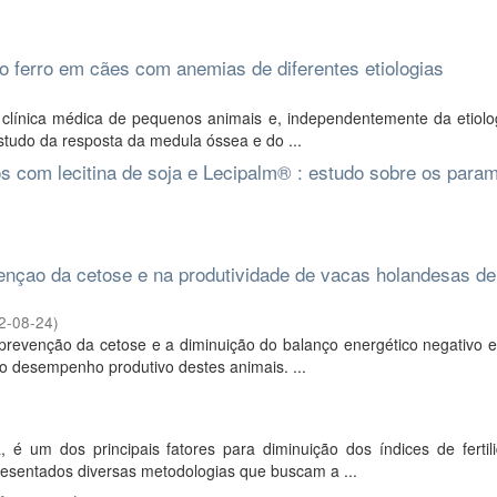
 ferro em cães com anemias de diferentes etiologias
línica médica de pequenos animais e, independentemente da etiolog
studo da resposta da medula óssea e do ...
s com lecitina de soja e Lecipalm® : estudo sobre os para
vençao da cetose e na produtividade de vacas holandesas de
2-08-24
)
 prevenção da cetose e a diminuição do balanço energético negativo 
r o desempenho produtivo destes animais. ...
é um dos principais fatores para diminuição dos índices de fertil
resentados diversas metodologias que buscam a ...