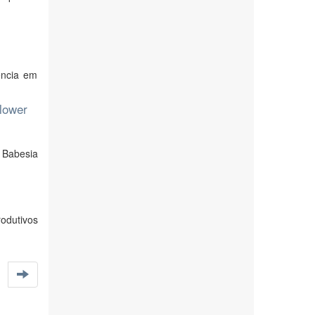
ência em
 lower
 Babesia
odutivos