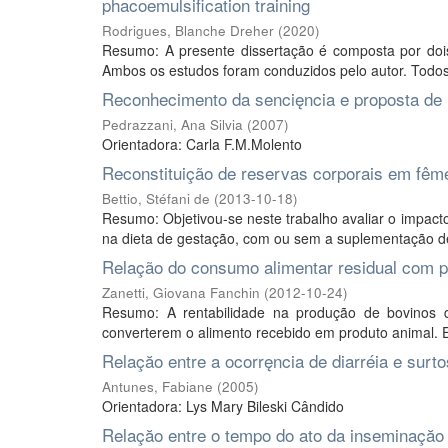
phacoemulsification training
Rodrigues, Blanche Dreher
(
2020
)
Resumo: A presente dissertação é composta por dois c
Ambos os estudos foram conduzidos pelo autor. Todos
Reconhecimento da sencięncia e proposta de m
Pedrazzani, Ana Silvia
(
2007
)
Orientadora: Carla F.M.Molento
Reconstituição de reservas corporais em fêm
Bettio, Stéfani de
(
2013-10-18
)
Resumo: Objetivou-se neste trabalho avaliar o impacto
na dieta de gestação, com ou sem a suplementação de 
Relação do consumo alimentar residual com 
Zanetti, Giovana Fanchin
(
2012-10-24
)
Resumo: A rentabilidade na produção de bovinos d
converterem o alimento recebido em produto animal. E
Relaçăo entre a ocorręncia de diarréia e surt
Antunes, Fabiane
(
2005
)
Orientadora: Lys Mary Bileski Cândido
Relaçăo entre o tempo do ato da inseminaçăo ar