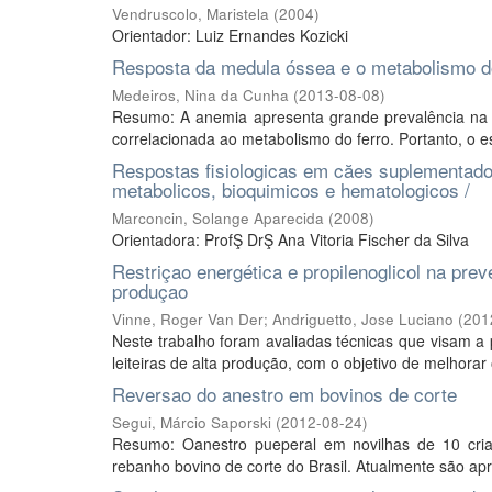
Vendruscolo, Maristela
(
2004
)
Orientador: Luiz Ernandes Kozicki
Resposta da medula óssea e o metabolismo do
Medeiros, Nina da Cunha
(
2013-08-08
)
Resumo: A anemia apresenta grande prevalência na c
correlacionada ao metabolismo do ferro. Portanto, o e
Respostas fisiologicas em căes suplementado
metabolicos, bioquimicos e hematologicos /
Marconcin, Solange Aparecida
(
2008
)
Orientadora: ProfŞ DrŞ Ana Vitoria Fischer da Silva
Restriçao energética e propilenoglicol na pre
produçao
Vinne, Roger Van Der
;
Andriguetto, Jose Luciano
(
201
Neste trabalho foram avaliadas técnicas que visam a
leiteiras de alta produção, com o objetivo de melhora
Reversao do anestro em bovinos de corte
Segui, Márcio Saporski
(
2012-08-24
)
Resumo: Oanestro pueperal em novilhas de 10 cria, 
rebanho bovino de corte do Brasil. Atualmente são ap