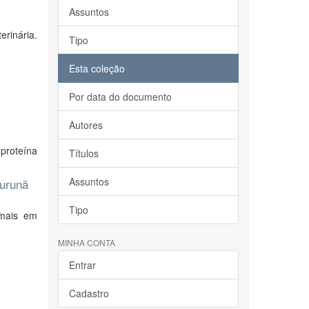
Assuntos
erinária.
Tipo
Esta coleção
Por data do documento
Autores
 proteína
Títulos
Assuntos
Purunã
Tipo
imais em
MINHA CONTA
Entrar
Cadastro