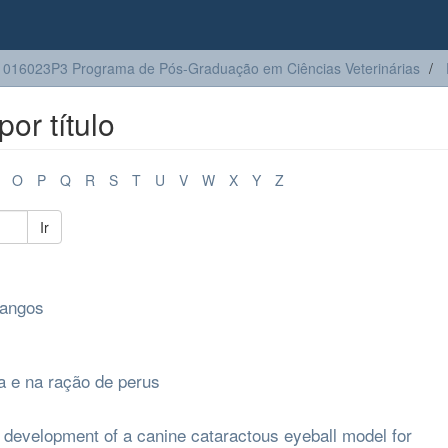
016023P3 Programa de Pós-Graduação em Ciências Veterinárias
or título
O
P
Q
R
S
T
U
V
W
X
Y
Z
Ir
rangos
a e na ração de perus
 development of a canine cataractous eyeball model for