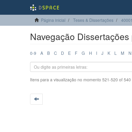
Página inicial
Teses & Dissertações
40001
Navegação Dissertações p
0-9
A
B
C
D
E
F
G
H
I
J
K
L
M
N
Itens para a visualização no momento 521-520 of 540