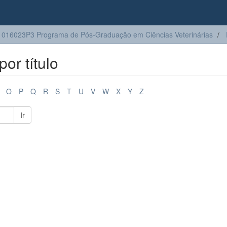
016023P3 Programa de Pós-Graduação em Ciências Veterinárias
or título
O
P
Q
R
S
T
U
V
W
X
Y
Z
Ir