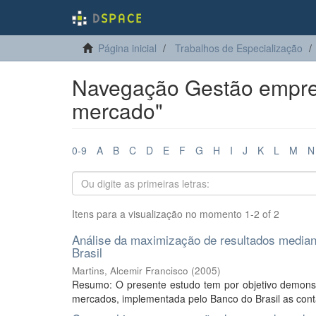
Página inicial
Trabalhos de Especialização
Navegação Gestão empres
mercado"
0-9
A
B
C
D
E
F
G
H
I
J
K
L
M
N
Itens para a visualização no momento 1-2 of 2
Análise da maximização de resultados median
Brasil
Martins, Alcemir Francisco
(
2005
)
Resumo: O presente estudo tem por objetivo demonstr
mercados, implementada pelo Banco do Brasil as contas