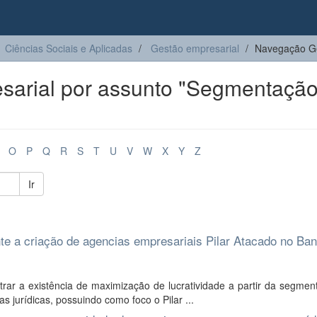
Ciências Sociais e Aplicadas
Gestão empresarial
Navegação Ge
arial por assunto "Segmentação
O
P
Q
R
S
T
U
V
W
X
Y
Z
Ir
te a criação de agencias empresariais Pilar Atacado no Ba
ar a existência de maximização de lucratividade a partir da segmen
 jurídicas, possuindo como foco o Pilar ...