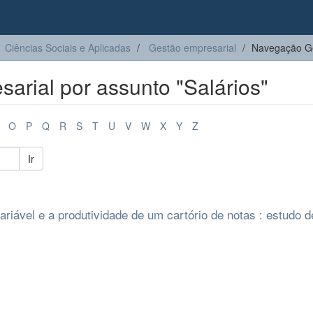
Ciências Sociais e Aplicadas
Gestão empresarial
Navegação Ge
rial por assunto "Salários"
O
P
Q
R
S
T
U
V
W
X
Y
Z
Ir
 variável e a produtividade de um cartório de notas : estudo 