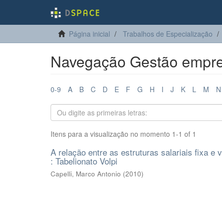
Página inicial
Trabalhos de Especialização
Navegação Gestão empresa
0-9
A
B
C
D
E
F
G
H
I
J
K
L
M
N
Itens para a visualização no momento 1-1 of 1
A relação entre as estruturas salariais fixa e
: Tabelionato Volpi
Capelli, Marco Antonio
(
2010
)