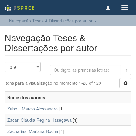
Toggl
navig
Navegação Teses & Dissertações por autor
Navegação Teses &
Dissertações por autor
Ir
Itens para a visualização no momento 1-20 of 120
Nome dos autores
Zaboti, Marcio Alessandro
[1]
Zacar, Cláudia Regina Hasegawa
[1]
Zacharias, Mariana Rocha
[1]