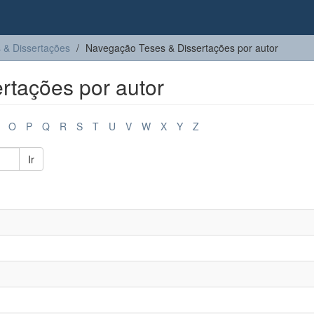
 & Dissertações
Navegação Teses & Dissertações por autor
rtações por autor
O
P
Q
R
S
T
U
V
W
X
Y
Z
Ir