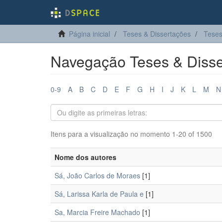
Página inicial
Teses & Dissertações
Teses
Navegação Teses & Disse
0-9
A
B
C
D
E
F
G
H
I
J
K
L
M
N
Itens para a visualização no momento 1-20 of 1500
Nome dos autores
Sá, João Carlos de Moraes
[1]
Sá, Larissa Karla de Paula e
[1]
Sa, Marcia Freire Machado
[1]