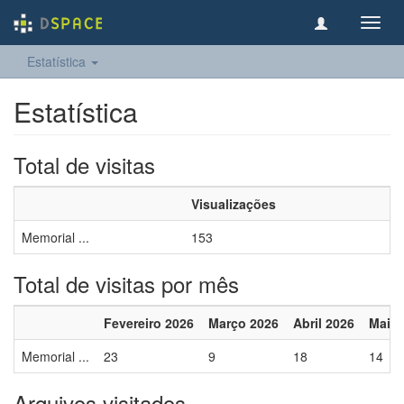
Toggl
navig
Estatística
Estatística
Total de visitas
Visualizações
Memorial ...
153
Total de visitas por mês
Fevereiro 2026
Março 2026
Abril 2026
Maio 
Memorial ...
23
9
18
14
Arquivos visitados