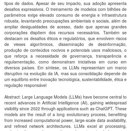
tipos de dados. Apesar de seu impacto, sua adoção apresenta
desafios expressivos. O treinamento de modelos com bilhões de
parâmetros exige elevado consumo de energia e infraestrutura
robusta, levantando preocupações ambientais e sociais, além de
ampliar desigualdades de acesso, dado que apenas grandes
corporações dispõem dos recursos necessários. Também se
destacam os desafios éticos e regulatórios, que envolvem riscos
de vieses algorítmicos, disseminação de desinformação,
produção de conteúdos nocivos e potenciais usos maliciosos, o
que reforça a necessidade de governança, transparência e
regulamentação, como demonstram iniciativas em curso em
diversos países. Em síntese, os LLMs representam um marco
disruptivo na evolução da IA, mas sua consolidação depende de
um equilíbrio entre inovação tecnológica, sustentabilidade, ética e
regulação responsável
Abstract: Large Language Models (LLMs) have become central to
recent advances in Artificial Intelligence (AI), gaining widespread
visibility since 2022 through applications such as ChatGPT. These
models are the result of a long evolutionary process, benefiting
from increased computational power, large-scale data availability,
and refined network architectures. LLMs excel at processing,